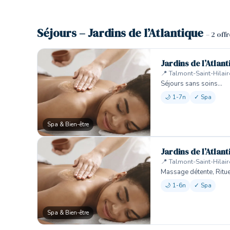
Séjours – Jardins de l’Atlantique
– 2 off
Jardins de l’Atlan
📍 Talmont-Saint-Hilair
Séjours sans soins…
🌙 1-7n
✓ Spa
Spa & Bien-être
Jardins de l’Atlan
📍 Talmont-Saint-Hilair
Massage détente, Ritu
🌙 1-6n
✓ Spa
Spa & Bien-être