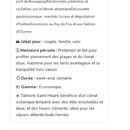
port de Bourgenay
Randonnées pédestres et
cyclables sur le littoral atlantique
Découverte
gastronomique : marchés locaux et dégustation
d'huîtres
Excursions au Puy du Fou et aux Sables-
d'Olonne
👥
Idéal pour :
couple, famille, solo
🗓️
Meilleure période :
Printemps et été pour
profiter pleinement des plages et du climat
doux, Automne pour les tarifs avantageux et la
tranquillité hors saison
⏱️
Durée :
week-end, semaine
💶
Gamme :
Economique
☀️ Talmont-Saint-Hilaire bénéficie d'un climat
océanique tempéré avec des étés ensoleillés et
doux, et des hivers cléments, idéal pour les
séjours détente toute l'année.