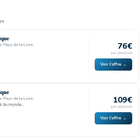
res
tique
76€
e, Pays de la Loire
par personne
Voir l'offre →
tique
109€
e, Pays de la Loire
el du monde…
par personne
Voir l'offre →