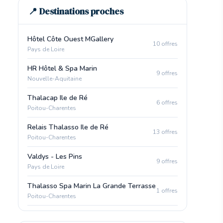
📍 Destinations proches
Hôtel Côte Ouest MGallery
10 offres
Pays de Loire
HR Hôtel & Spa Marin
9 offres
Nouvelle-Aquitaine
Thalacap Ile de Ré
6 offres
Poitou-Charentes
Relais Thalasso Ile de Ré
13 offres
Poitou-Charentes
Valdys - Les Pins
9 offres
Pays de Loire
Thalasso Spa Marin La Grande Terrasse
1 offres
Poitou-Charentes