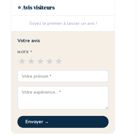
⭐ Avis visiteurs
Soyez le premier à laisser un avis !
Votre avis
NOTE *
★
★
★
★
★
Envoyer →