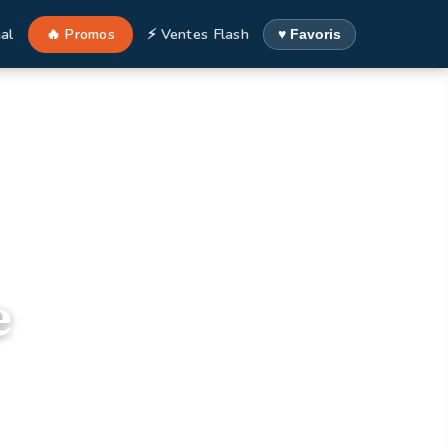
al
🔥 Promos
⚡ Ventes Flash
♥ Favoris
e