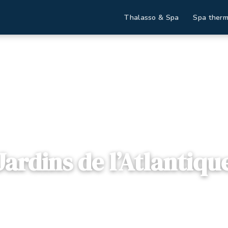
Thalasso & Spa
Spa therm
ccueil
Destinations
Jardins de l’Atlantique
Jardins de l’Atlantiqu

Pays de Loire
— 85440, Talmont-Saint-Hilaire, France
2 offres disponibles
Dès
76€