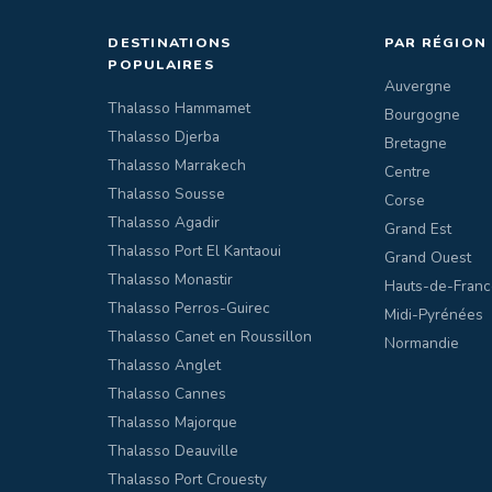
DESTINATIONS
PAR RÉGION
POPULAIRES
Auvergne
Thalasso Hammamet
Bourgogne
Thalasso Djerba
Bretagne
Thalasso Marrakech
Centre
Thalasso Sousse
Corse
Thalasso Agadir
Grand Est
Thalasso Port El Kantaoui
Grand Ouest
Thalasso Monastir
Hauts-de-Franc
Thalasso Perros-Guirec
Midi-Pyrénées
Thalasso Canet en Roussillon
Normandie
Thalasso Anglet
Thalasso Cannes
Thalasso Majorque
Thalasso Deauville
Thalasso Port Crouesty