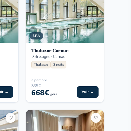
SPA
Thalazur Carnac
Bretagne · Carnac
Thalasso
3 nuits
à partir de
835€
668€
oir →
Voir →
/pers.
♡
♡