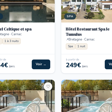
A
SPA
el Celtique et spa
Hôtel Restaurant Spa le
Tumulus
etagne · Carnac
Bretagne · Carnac
1 à 3 nuits
Spa
1 nuit
ir de
à partir de
84€
249€
Voir →
V
/pers.
/pers.
♡