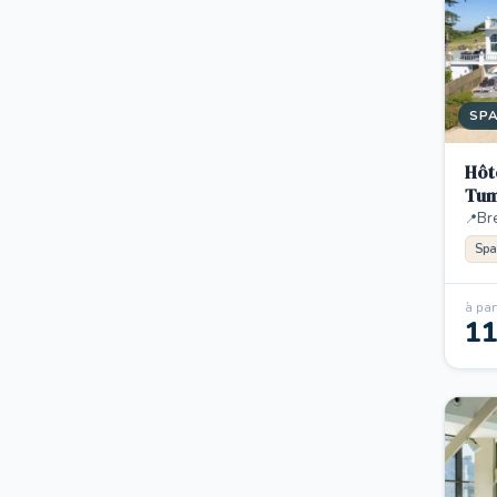
SP
Hôt
Tum
Br
Spa
à part
1