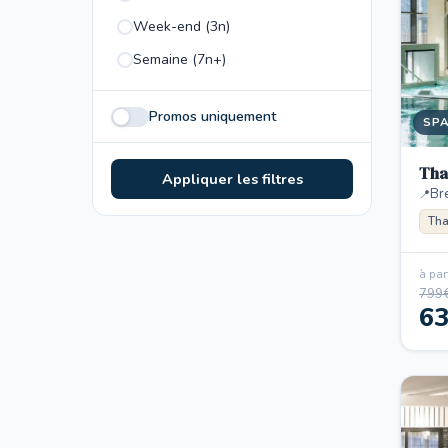
Week-end (3n)
Semaine (7n+)
Promos uniquement
SP
Tha
Appliquer les filtres
Br
Tha
à part
799
6