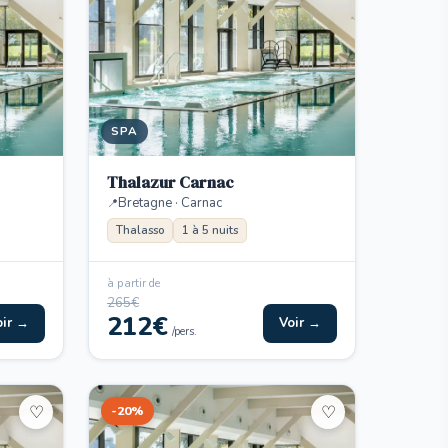
SPA
Thalazur Carnac
Bretagne · Carnac
Thalasso
1 à 5 nuits
à partir de
265€
212€
oir →
Voir →
/pers.
-20%
♡
♡