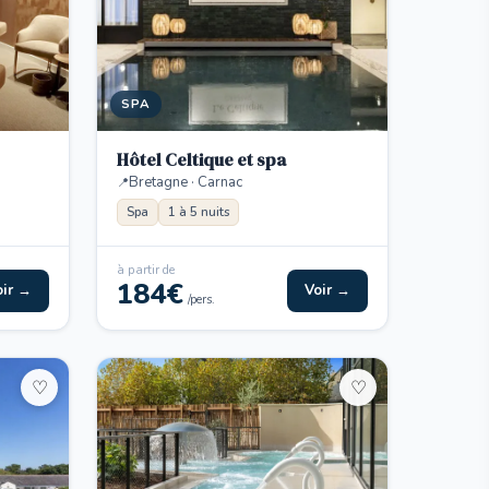
SPA
Hôtel Celtique et spa
Bretagne · Carnac
Spa
1 à 5 nuits
à partir de
184€
oir →
Voir →
/pers.
♡
♡