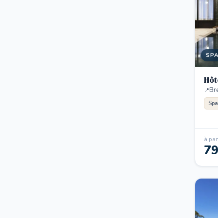
SP
Hôt
Br
Spa
à part
7