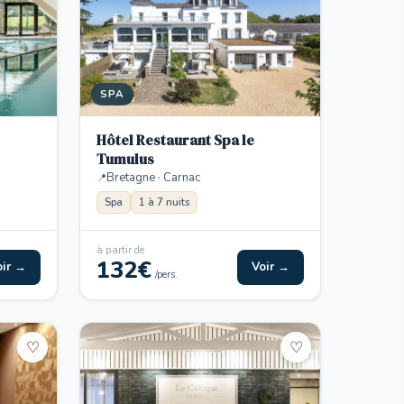
SPA
Hôtel Restaurant Spa le
Tumulus
Bretagne · Carnac
Spa
1 à 7 nuits
à partir de
132€
oir →
Voir →
/pers.
♡
♡