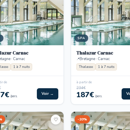
A
SPA
lazur Carnac
Thalazur Carnac
etagne · Carnac
Bretagne · Carnac
lasso
1 à 7 nuits
Thalasso
1 à 7 nuits
ir de
à partir de
€
234€
67€
187€
Voir →
V
/pers.
/pers.
%
-20%
♡