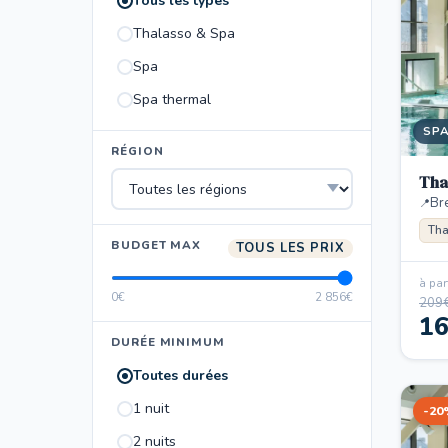
Tous les types
Thalasso & Spa
Spa
Spa thermal
SP
RÉGION
Tha
Br
Tha
BUDGET MAX
TOUS LES PRIX
à part
0€
2 856€
209
1
DURÉE MINIMUM
Toutes durées
1 nuit
-20
2 nuits