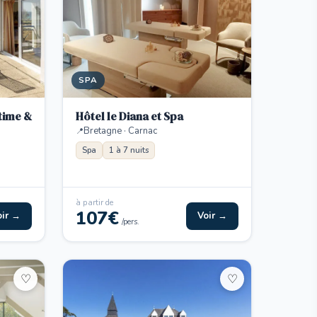
SPA
time &
Hôtel le Diana et Spa
Bretagne · Carnac
Spa
1 à 7 nuits
à partir de
107€
oir →
Voir →
/pers.
♡
♡