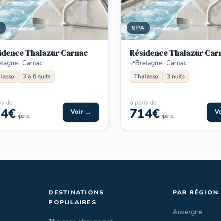
A
SPA
idence Thalazur Carnac
Résidence Thalazur Car
etagne · Carnac
Bretagne · Carnac
lasso
3 à 6 nuits
Thalasso
3 nuits
ir de
à partir de
14€
714€
Voir →
V
/pers.
/pers.
DESTINATIONS
PAR RÉGION
POPULAIRES
Auvergne