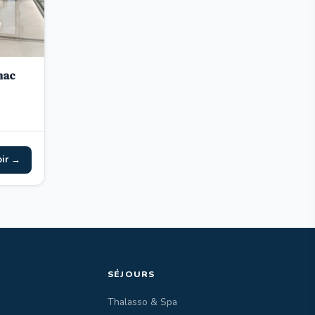
nac
oir →
SÉJOURS
Thalasso & Spa