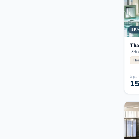
SP
Tha
Br
Tha
à part
1