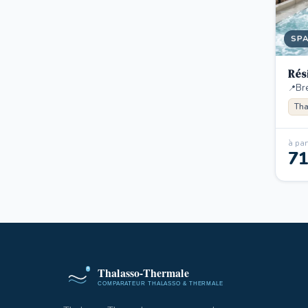
SP
Rés
Br
Tha
à part
7