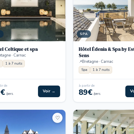
A
SPA
el Celtique et spa
Hôtel Édenia & Spa by Es
Sens
etagne · Carnac
Bretagne · Carnac
1 à 7 nuits
Spa
1 à 7 nuits
ir de
à partir de
9€
89€
Voir →
V
/pers.
/pers.
♡