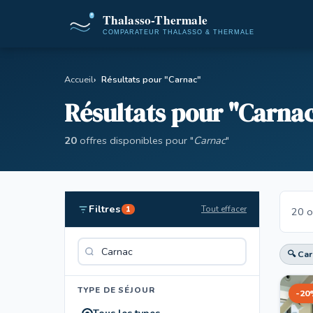
Accueil
Résultats pour "Carnac"
Résultats pour "Carna
20
offres disponibles pour "
Carnac
"
Filtres
Tout effacer
1
20 o
🔍 Car
TYPE DE SÉJOUR
-20