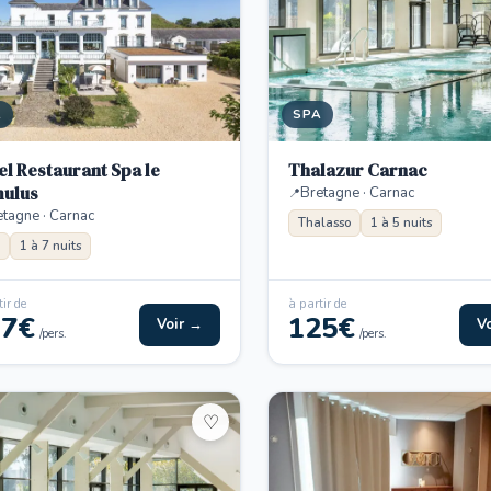
A
SPA
el Restaurant Spa le
Thalazur Carnac
ulus
Bretagne · Carnac
etagne · Carnac
Thalasso
1 à 5 nuits
1 à 7 nuits
ir de
à partir de
17€
125€
Voir →
V
/pers.
/pers.
♡