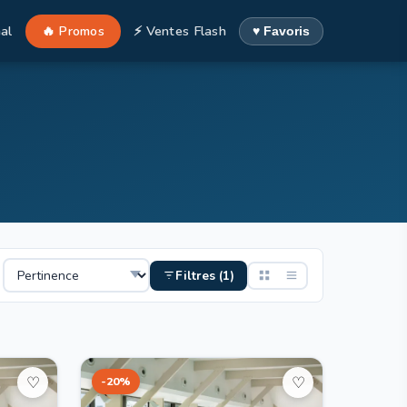
al
🔥 Promos
⚡ Ventes Flash
♥ Favoris
Filtres (1)
-20%
♡
♡