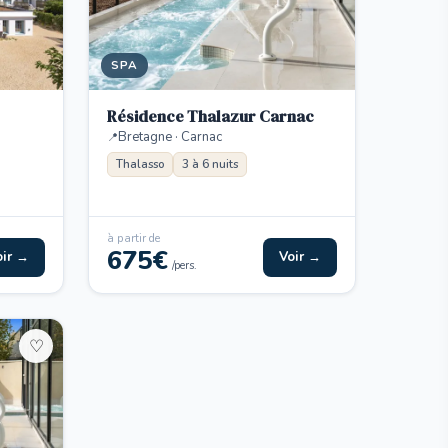
SPA
Résidence Thalazur Carnac
Bretagne · Carnac
Thalasso
3 à 6 nuits
à partir de
675€
oir →
Voir →
/pers.
♡