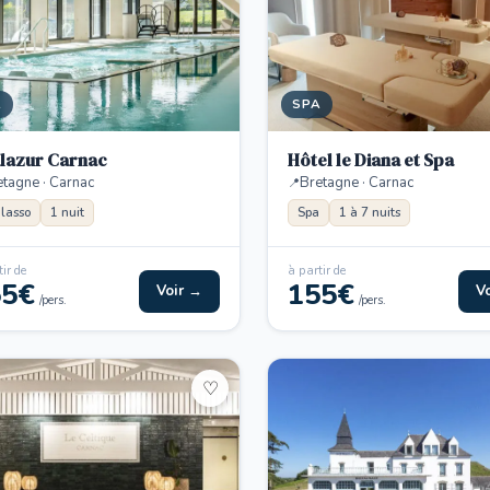
A
SPA
lazur Carnac
Hôtel le Diana et Spa
etagne · Carnac
Bretagne · Carnac
lasso
1 nuit
Spa
1 à 7 nuits
ir de
à partir de
55€
155€
Voir →
V
/pers.
/pers.
♡