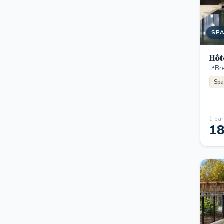
SP
Hôt
Br
Spa
à part
1