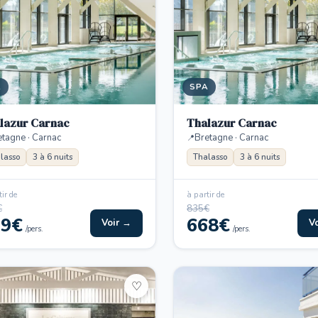
A
SPA
lazur Carnac
Thalazur Carnac
etagne · Carnac
Bretagne · Carnac
lasso
3 à 6 nuits
Thalasso
3 à 6 nuits
ir de
à partir de
€
835€
39€
668€
Voir →
V
/pers.
/pers.
♡