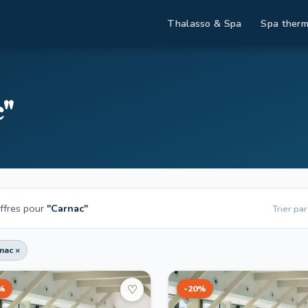
Thalasso & Spa
Spa therm
c"
ffres pour
"Carnac"
Trier par
nac ×
%
-20%
♡