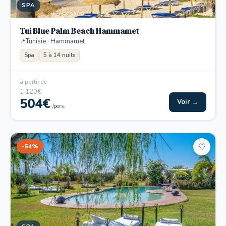
SPA
Tui Blue Palm Beach Hammamet
Tunisie · Hammamet
Spa
5 à 14 nuits
à partir de
1 120€
504€
Voir →
/pers.
-54%
♡