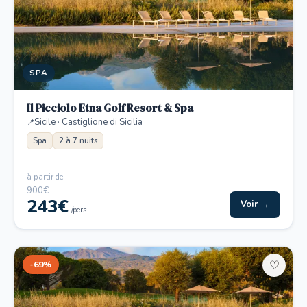
SPA
Il Picciolo Etna Golf Resort & Spa
Sicile · Castiglione di Sicilia
Spa
2 à 7 nuits
à partir de
900€
243€
Voir →
/pers.
-69%
♡