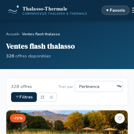
♥ Favoris
Accueil
Ventes flash thalasso
Ventes flash thalasso
328
offres disponibles
328 offres
Trier par
Filtres
-73%
♡