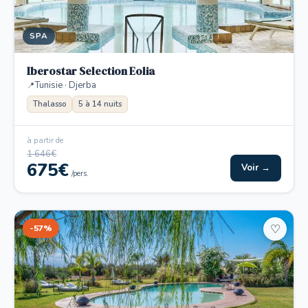
SPA
Iberostar Selection Eolia
Tunisie · Djerba
Thalasso
5 à 14 nuits
à partir de
1 646€
675€
Voir →
/pers.
-57%
♡