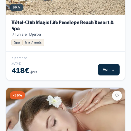
SPA
Hôtel-Club Magic Life Penelope Beach Resort &
Spa
Tunisie · Djerba
Spa
5 à 7 nuits
à partir de
972€
418€
Voir →
/pers.
-56%
♡