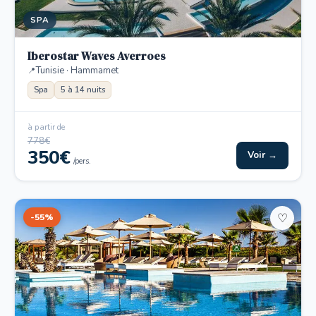
SPA
Iberostar Waves Averroes
Tunisie · Hammamet
Spa
5 à 14 nuits
à partir de
778€
350€
Voir →
/pers.
-55%
♡