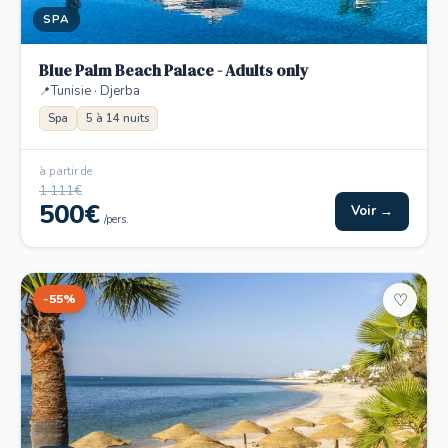
SPA
Blue Palm Beach Palace - Adults only
Tunisie · Djerba
Spa
5 à 14 nuits
à partir de
1 111€
500€
Voir →
/pers.
-55%
♡