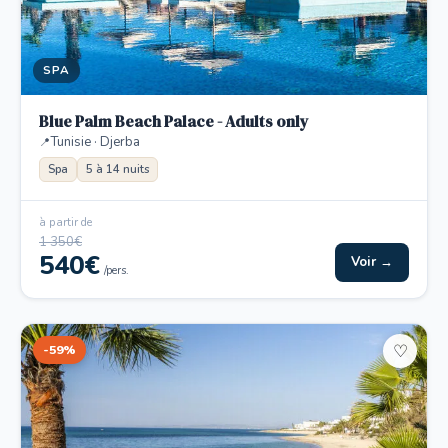
SPA
Blue Palm Beach Palace - Adults only
Tunisie · Djerba
Spa
5 à 14 nuits
à partir de
1 350€
540€
Voir →
/pers.
-59%
♡