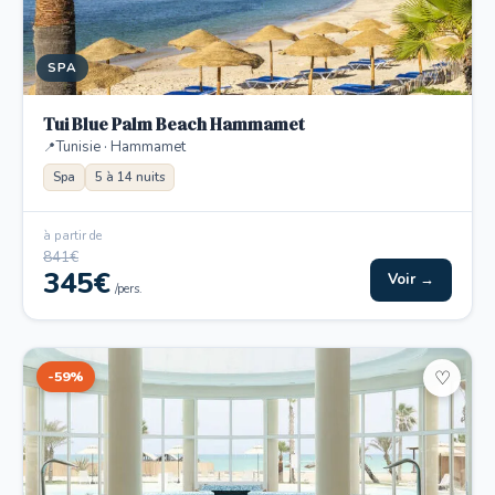
SPA
Tui Blue Palm Beach Hammamet
Tunisie · Hammamet
Spa
5 à 14 nuits
à partir de
841€
345€
Voir →
/pers.
-59%
♡