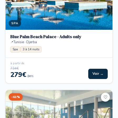
SPA
Blue Palm Beach Palace - Adults only
Tunisie · Djerba
Spa
3 à 14 nuits
à partir de
734€
279€
Voir →
/pers.
-61%
♡