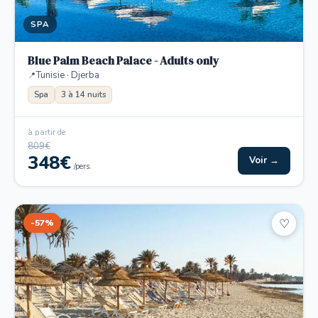
SPA
Blue Palm Beach Palace - Adults only
Tunisie · Djerba
Spa
3 à 14 nuits
à partir de
809€
348€
Voir →
/pers.
-57%
♡