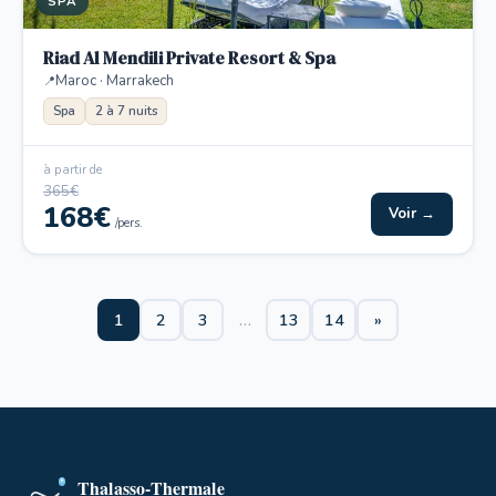
SPA
Riad Al Mendili Private Resort & Spa
Maroc · Marrakech
Spa
2 à 7 nuits
à partir de
365€
168€
Voir →
/pers.
1
2
3
…
13
14
»