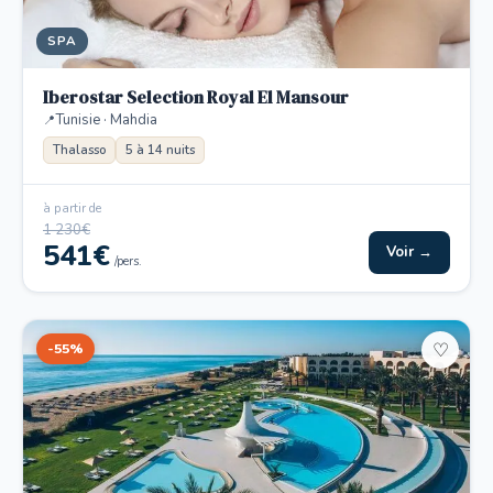
SPA
Iberostar Selection Royal El Mansour
Tunisie · Mahdia
Thalasso
5 à 14 nuits
à partir de
1 230€
541€
Voir →
/pers.
-55%
♡