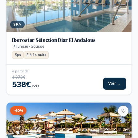
SPA
Iberostar Sélection Diar El Andalous
Tunisie · Sousse
Spa
5 à 14 nuits
à partir de
1 379€
538€
Voir →
/pers.
-60%
♡