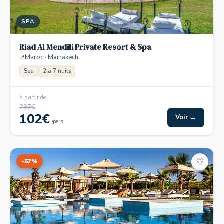
SPA
Riad Al Mendili Private Resort & Spa
Maroc · Marrakech
Spa
2 à 7 nuits
à partir de
237€
102€
Voir →
/pers.
-57%
♡