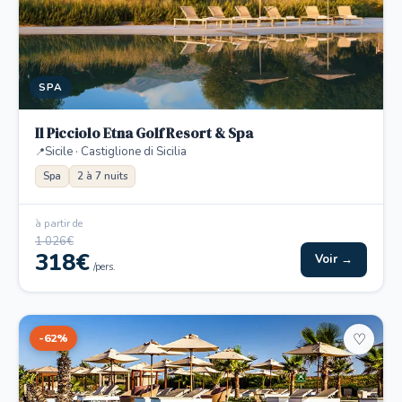
SPA
Il Picciolo Etna Golf Resort & Spa
Sicile · Castiglione di Sicilia
Spa
2 à 7 nuits
à partir de
1 026€
318€
Voir →
/pers.
-62%
♡