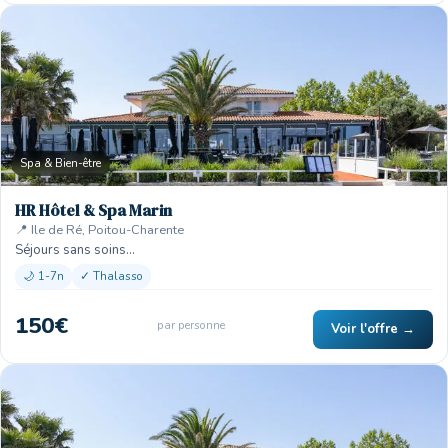
Spa & Bien-être
HR Hôtel & Spa Marin
📍 Ile de Ré, Poitou-Charente
Séjours sans soins…
🌙 1-7n
✓ Thalasso
150€
par personne
Voir l'offre →