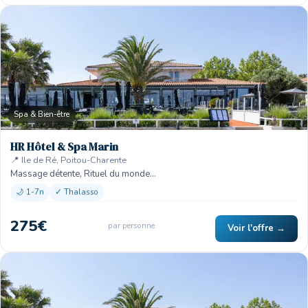
Spa & Bien-être
HR Hôtel & Spa Marin
📍 Ile de Ré, Poitou-Charente
Massage détente, Rituel du monde…
🌙 1-7n
✓ Thalasso
275€
par personne
Voir l'offre →