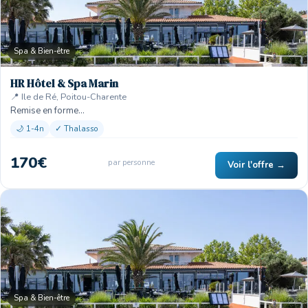
Spa & Bien-être
HR Hôtel & Spa Marin
📍 Ile de Ré, Poitou-Charente
Remise en forme…
🌙 1-4n
✓ Thalasso
170€
par personne
Voir l'offre →
Spa & Bien-être