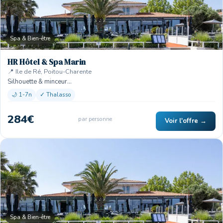
Spa & Bien-être
HR Hôtel & Spa Marin
📍 Ile de Ré, Poitou-Charente
Silhouette & minceur…
🌙 1-7n
✓ Thalasso
284€
par personne
Voir l'offre →
Spa & Bien-être