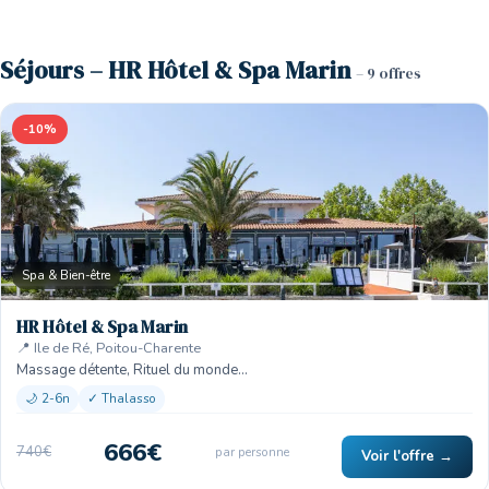
Séjours – HR Hôtel & Spa Marin
– 9 offres
-10%
Spa & Bien-être
HR Hôtel & Spa Marin
📍 Ile de Ré, Poitou-Charente
Massage détente, Rituel du monde…
🌙 2-6n
✓ Thalasso
666€
740€
par personne
Voir l'offre →