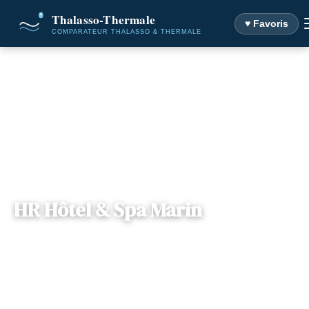
♥ Favoris
Accueil
Destinations
HR Hôtel & Spa Marin
HR Hôtel & Spa Marin
Nouvelle-
— 17580, Le Bois-Plage-en-Ré,
📍
Aquitaine
France
9 offres disponibles
Dès
150€