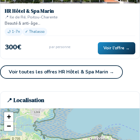
HR Hôtel & Spa Marin
📍 Ile de Ré, Poitou-Charente
Beauté & anti-âge…
🌙 1-7n
✓ Thalasso
300€
par personne
Voir l'offre →
Voir toutes les offres HR Hôtel & Spa Marin →
📍 Localisation
+
−