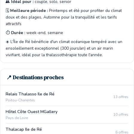
👥
Idéal pour :
couple, solo, senior
🗓️
Meilleure période :
Printemps et été pour profiter du climat
doux et des plages, Automne pour la tranquillité et les tarifs
attractifs
⏱️
Durée :
week-end, semaine
☀️ L'Île de Ré bénéficie d'un climat océanique tempéré avec un
ensoleillement exceptionnel (300 jours/an) et un air marin
vivifiant, idéal pour la thalassothérapie toute l'année.
📍 Destinations proches
Relais Thalasso Ile de Ré
13 offres
Poitou-Charentes
Hôtel Côte Ouest MGallery
10 offres
Pays de Loire
Thalacap Ile de Ré
6 offres