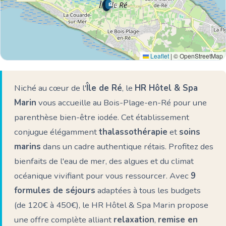
🏨
🌊 Ici
Leaflet
|
© OpenStreetMap
Niché au cœur de l'
Île de Ré
, le
HR Hôtel & Spa
Marin
vous accueille au Bois-Plage-en-Ré pour une
parenthèse bien-être iodée. Cet établissement
conjugue élégamment
thalassothérapie
et
soins
marins
dans un cadre authentique rétais. Profitez des
bienfaits de l'eau de mer, des algues et du climat
océanique vivifiant pour vous ressourcer. Avec
9
formules de séjours
adaptées à tous les budgets
(de 120€ à 450€), le HR Hôtel & Spa Marin propose
une offre complète alliant
relaxation
,
remise en