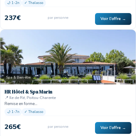
🌙 1-2n
✓ Thalasso
237€
par personne
Voir l'offre →
Spa & Bien-être
HR Hôtel & Spa Marin
📍 Ile de Ré, Poitou-Charente
Remise en forme…
🌙 1-7n
✓ Thalasso
265€
par personne
Voir l'offre →