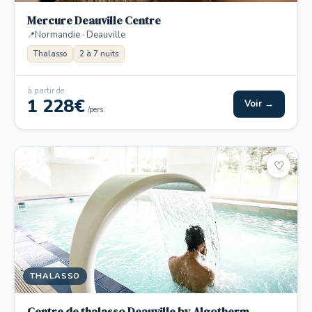
Mercure Deauville Centre
Normandie · Deauville
Thalasso
2 à 7 nuits
à partir de
1 228€
Voir →
/pers.
♡
THALASSO
Centre de thalasso Deauville by Algotherm