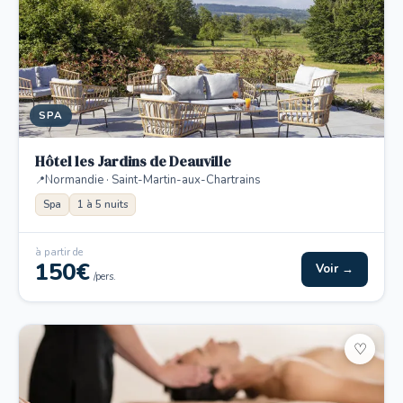
SPA
Hôtel les Jardins de Deauville
Normandie · Saint-Martin-aux-Chartrains
Spa
1 à 5 nuits
à partir de
150€
Voir →
/pers.
♡