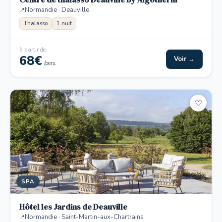
Normandie · Deauville
Thalasso
1 nuit
à partir de
68€
Voir →
/pers.
♡
SPA
Hôtel les Jardins de Deauville
Normandie · Saint-Martin-aux-Chartrains