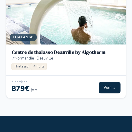
THALASSO
Centre de thalasso Deauville by Algotherm
Normandie · Deauville
Thalasso
4 nuits
à partir de
879€
Voir →
/pers.