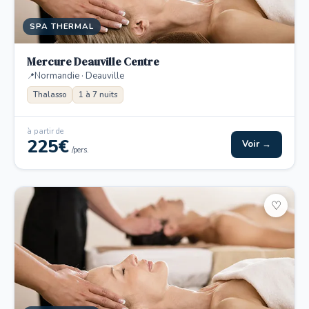
SPA THERMAL
Mercure Deauville Centre
Normandie · Deauville
Thalasso
1 à 7 nuits
à partir de
225€
Voir →
/pers.
♡