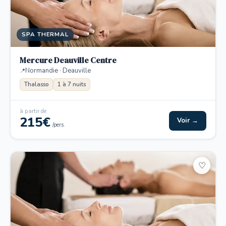
SPA THERMAL
Mercure Deauville Centre
Normandie · Deauville
Thalasso
1 à 7 nuits
à partir de
215€
Voir →
/pers.
♡