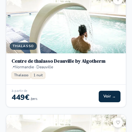
THALASSO
Centre de thalasso Deauville by Algotherm
Normandie · Deauville
Thalasso
1 nuit
à partir de
449€
Voir →
/pers.
♡