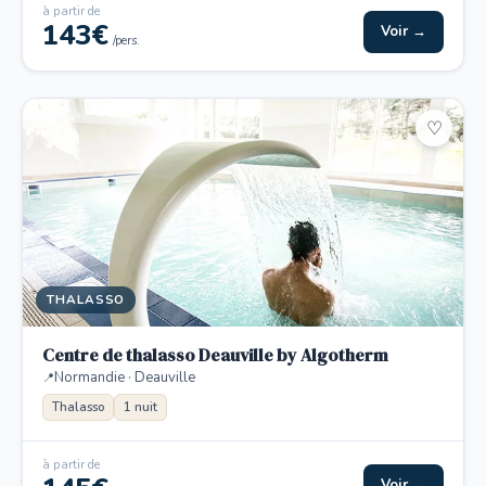
à partir de
143€
Voir →
/pers.
♡
THALASSO
Centre de thalasso Deauville by Algotherm
Normandie · Deauville
Thalasso
1 nuit
à partir de
Voir →