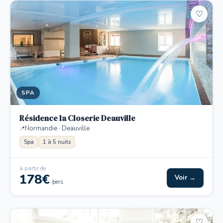
♡
SPA
Résidence la Closerie Deauville
Normandie · Deauville
Spa
1 à 5 nuits
à partir de
178€
Voir →
/pers.
♡