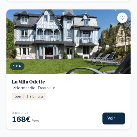
♡
SPA
La Villa Odette
Normandie · Deauville
Spa
1 à 5 nuits
à partir de
168€
Voir →
/pers.