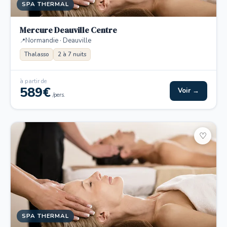
SPA THERMAL
Mercure Deauville Centre
Normandie · Deauville
Thalasso
2 à 7 nuits
à partir de
589€
Voir →
/pers.
♡
SPA THERMAL