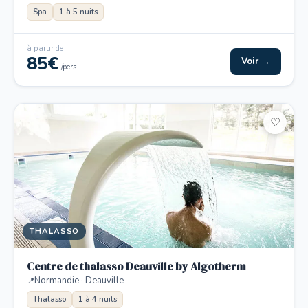
Spa
1 à 5 nuits
à partir de
85€
Voir →
/pers.
♡
THALASSO
Centre de thalasso Deauville by Algotherm
Normandie · Deauville
Thalasso
1 à 4 nuits