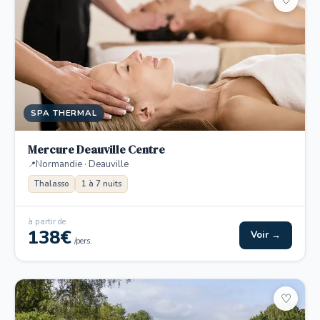
♡
SPA THERMAL
Mercure Deauville Centre
Normandie · Deauville
Thalasso
1 à 7 nuits
à partir de
138€
Voir →
/pers.
♡