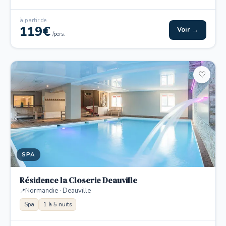
à partir de
119€
Voir →
/pers.
♡
SPA
Résidence la Closerie Deauville
Normandie · Deauville
Spa
1 à 5 nuits