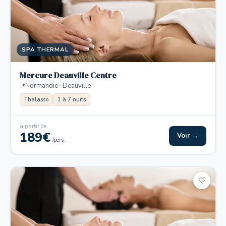
SPA THERMAL
Mercure Deauville Centre
Normandie · Deauville
Thalasso
1 à 7 nuits
à partir de
189€
Voir →
/pers.
♡