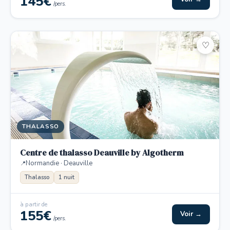
145€
/pers.
♡
THALASSO
Centre de thalasso Deauville by Algotherm
Normandie · Deauville
Thalasso
1 nuit
à partir de
155€
Voir →
/pers.