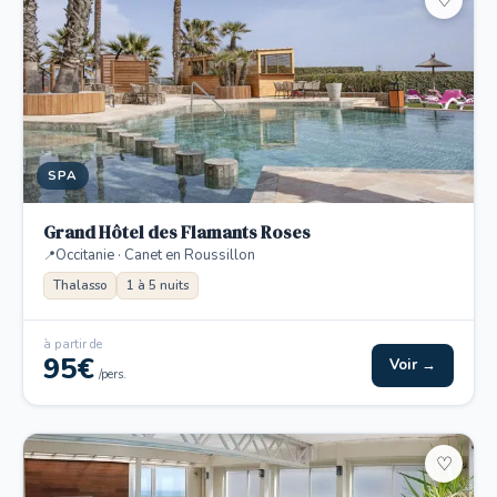
♡
SPA
Grand Hôtel des Flamants Roses
Occitanie · Canet en Roussillon
Thalasso
1 à 5 nuits
à partir de
95€
Voir →
/pers.
♡