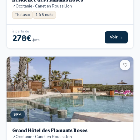
Occitanie · Canet en Roussillon
Thalasso
1 à 5 nuits
à partir de
278€
Voir →
/pers.
♡
SPA
Grand Hôtel des Flamants Roses
Occitanie · Canet en Roussillon