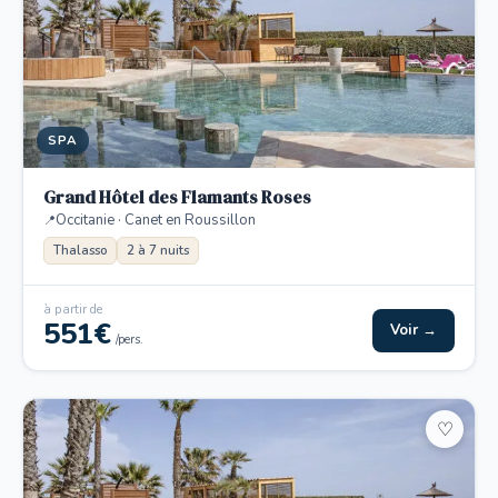
SPA
Grand Hôtel des Flamants Roses
Occitanie · Canet en Roussillon
Thalasso
2 à 7 nuits
à partir de
551€
Voir →
/pers.
♡