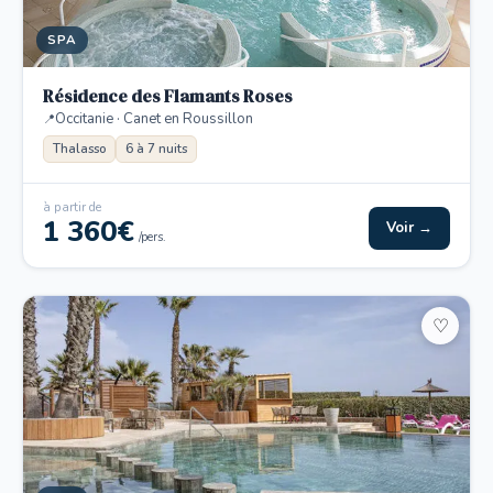
SPA
Résidence des Flamants Roses
Occitanie · Canet en Roussillon
Thalasso
6 à 7 nuits
à partir de
1 360€
Voir →
/pers.
♡