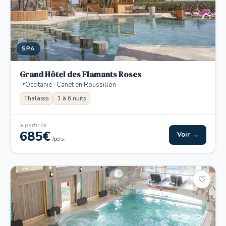
SPA
Grand Hôtel des Flamants Roses
Occitanie · Canet en Roussillon
Thalasso
1 à 6 nuits
à partir de
685€
Voir →
/pers.
♡