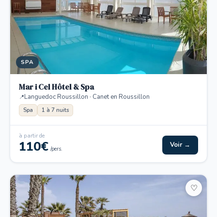
SPA
Mar i Cel Hôtel & Spa
Languedoc Roussillon · Canet en Roussillon
Spa
1 à 7 nuits
à partir de
110€
Voir →
/pers.
♡