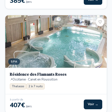
385€
/pers.
♡
SPA
Résidence des Flamants Roses
Occitanie · Canet en Roussillon
Thalasso
2 à 7 nuits
à partir de
407€
Voir →
/pers.