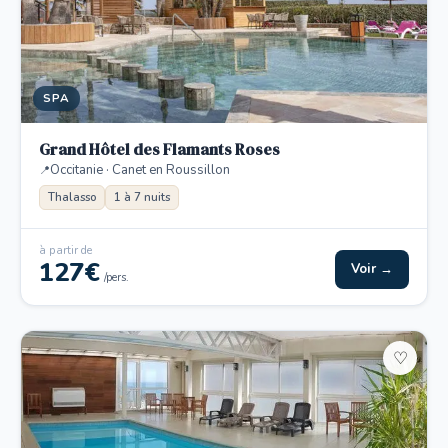
SPA
Grand Hôtel des Flamants Roses
Occitanie · Canet en Roussillon
Thalasso
1 à 7 nuits
à partir de
127€
Voir →
/pers.
♡