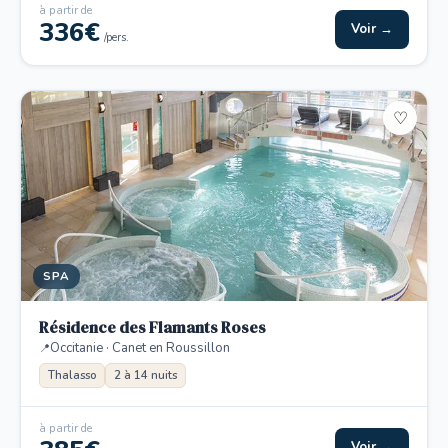
à partir de
336€
Voir →
/pers.
♡
SPA
Résidence des Flamants Roses
Occitanie · Canet en Roussillon
Thalasso
2 à 14 nuits
à partir de
Voir →