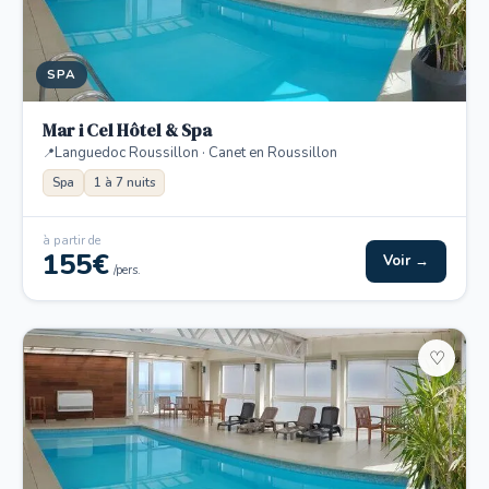
SPA
Mar i Cel Hôtel & Spa
Languedoc Roussillon · Canet en Roussillon
Spa
1 à 7 nuits
à partir de
155€
Voir →
/pers.
♡