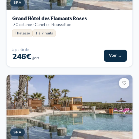
SPA
Grand Hôtel des Flamants Roses
Occitanie · Canet en Roussillon
Thalasso
1 à 7 nuits
à partir de
246€
Voir →
/pers.
♡
SPA