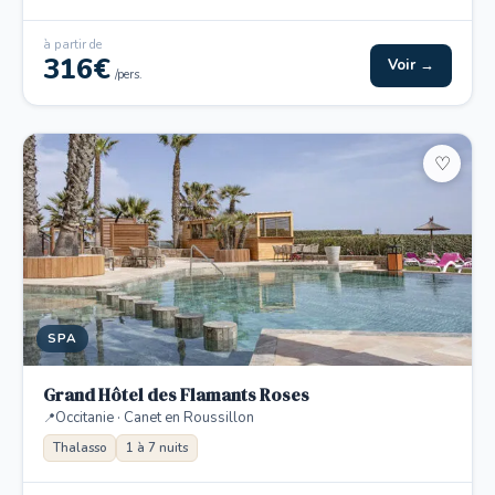
à partir de
316€
Voir →
/pers.
♡
SPA
Grand Hôtel des Flamants Roses
Occitanie · Canet en Roussillon
Thalasso
1 à 7 nuits