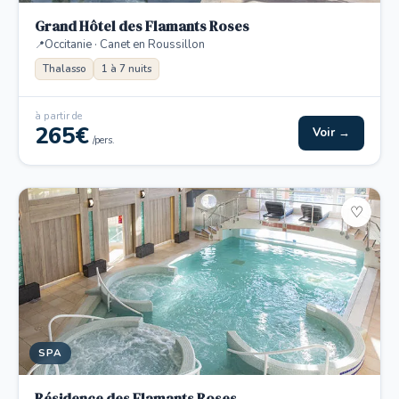
Grand Hôtel des Flamants Roses
Occitanie · Canet en Roussillon
Thalasso
1 à 7 nuits
à partir de
265€
Voir →
/pers.
♡
SPA
Résidence des Flamants Roses