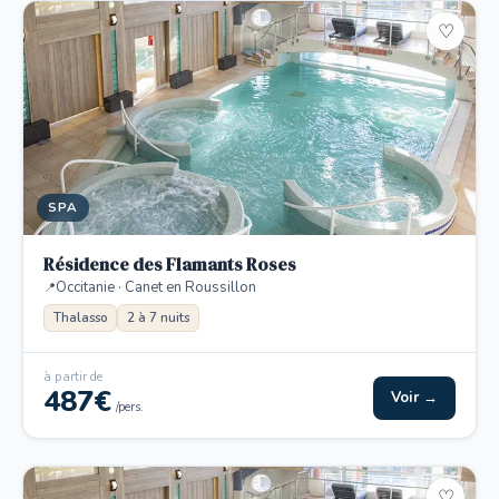
♡
SPA
Résidence des Flamants Roses
Occitanie · Canet en Roussillon
Thalasso
2 à 7 nuits
à partir de
487€
Voir →
/pers.
♡