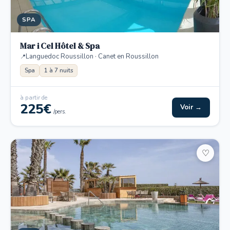
SPA
Mar i Cel Hôtel & Spa
Languedoc Roussillon · Canet en Roussillon
Spa
1 à 7 nuits
à partir de
225€
Voir →
/pers.
♡