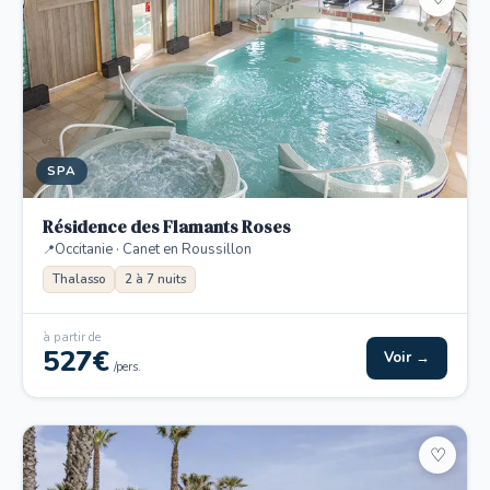
SPA
Résidence des Flamants Roses
Occitanie · Canet en Roussillon
Thalasso
2 à 7 nuits
à partir de
527€
Voir →
/pers.
♡