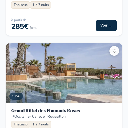
Thalasso
1 à 7 nuits
à partir de
285€
Voir →
/pers.
♡
SPA
Grand Hôtel des Flamants Roses
Occitanie · Canet en Roussillon
Thalasso
1 à 7 nuits