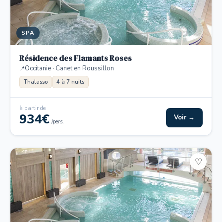
SPA
Résidence des Flamants Roses
Occitanie · Canet en Roussillon
Thalasso
4 à 7 nuits
à partir de
934€
Voir →
/pers.
♡