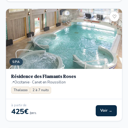
♡
SPA
Résidence des Flamants Roses
Occitanie · Canet en Roussillon
Thalasso
2 à 7 nuits
à partir de
425€
Voir →
/pers.