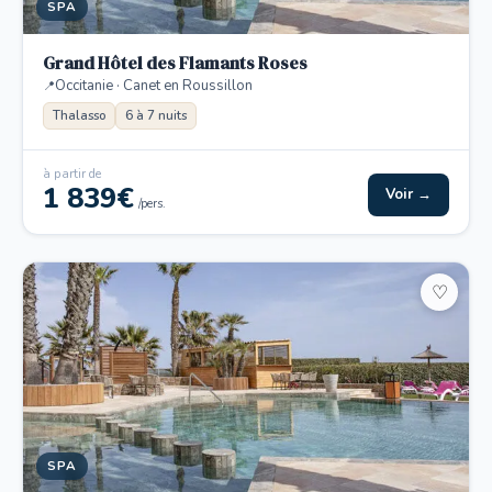
SPA
Grand Hôtel des Flamants Roses
Occitanie · Canet en Roussillon
Thalasso
6 à 7 nuits
à partir de
1 839€
Voir →
/pers.
♡
SPA