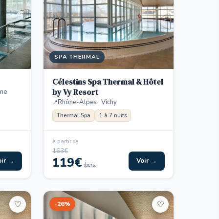
SPA THERMAL
Célestins Spa Thermal & Hôtel
by Vy Resort
rne
Rhône-Alpes · Vichy
Thermal Spa
1 à 7 nuits
à partir de
163€
119€
oir →
Voir →
/pers.
-26%
♡
♡