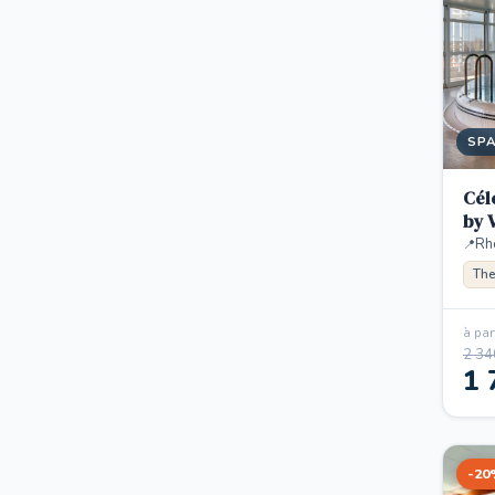
SP
Cél
by 
Rh
The
à part
2 34
1 
-20