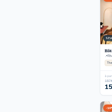
SP
Hôt
Rh
The
à part
187
1
-10