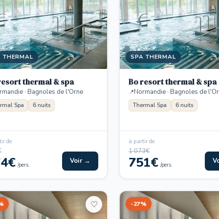
A THERMAL
SPA THERMAL
resort thermal & spa
Bo resort thermal & spa
rmandie · Bagnoles de l'Orne
Normandie · Bagnoles de l'O
rmal Spa
6 nuits
Thermal Spa
6 nuits
ir de
à partir de
€
1 073€
74€
751€
Voir →
V
/pers.
/pers.
%
-27%
♡