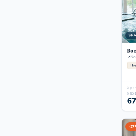
SP
Bo 
No
The
à part
963
6
-27