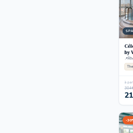
SP
Cél
by 
Rh
The
à part
304
2
-30