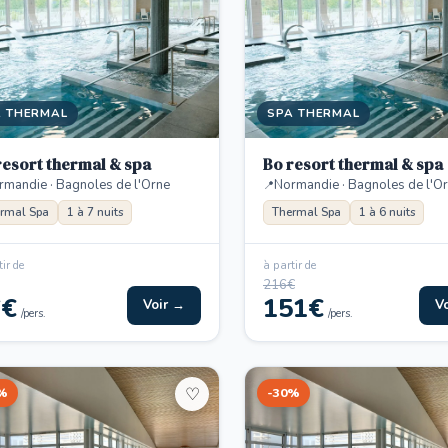
A THERMAL
SPA THERMAL
resort thermal & spa
Bo resort thermal & spa
rmandie · Bagnoles de l'Orne
Normandie · Bagnoles de l'O
rmal Spa
1 à 7 nuits
Thermal Spa
1 à 6 nuits
ir de
à partir de
216€
6€
151€
Voir →
V
/pers.
/pers.
%
-30%
♡