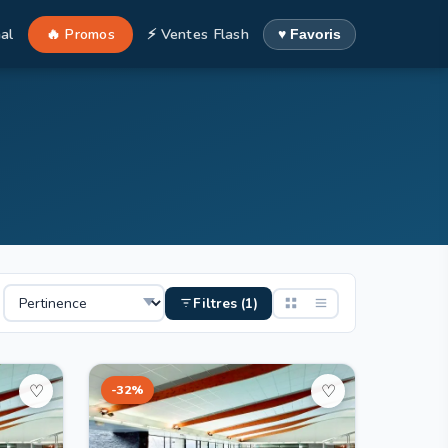
al
🔥 Promos
⚡ Ventes Flash
♥ Favoris
Filtres (1)
-32%
♡
♡