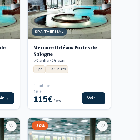
SPA THERMAL
 de
Mercure Orléans Portes de
Sologne
Centre · Orleans
Spa
1 à 5 nuits
à partir de
169€
115€
oir →
Voir →
/pers.
-30%
♡
♡