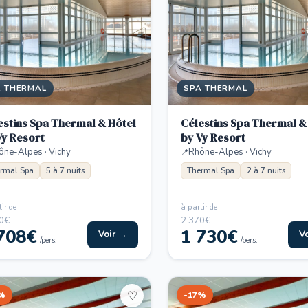
A THERMAL
SPA THERMAL
estins Spa Thermal & Hôtel
Célestins Spa Thermal &
Vy Resort
by Vy Resort
ône-Alpes · Vichy
Rhône-Alpes · Vichy
rmal Spa
5 à 7 nuits
Thermal Spa
2 à 7 nuits
ir de
à partir de
0€
2 370€
708€
1 730€
Voir →
V
/pers.
/pers.
%
-17%
♡