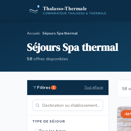
Accueil
Séjours Spa thermal
Séjours Spa thermal
58
offres disponibles
Filtres
Tout effacer
1
58 o
-53
TYPE DE SÉJOUR