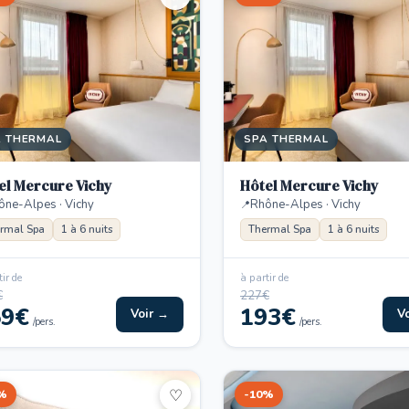
A THERMAL
SPA THERMAL
el Mercure Vichy
Hôtel Mercure Vichy
ône-Alpes · Vichy
Rhône-Alpes · Vichy
rmal Spa
1 à 6 nuits
Thermal Spa
1 à 6 nuits
ir de
à partir de
€
227€
59€
193€
Voir →
V
/pers.
/pers.
%
-10%
♡