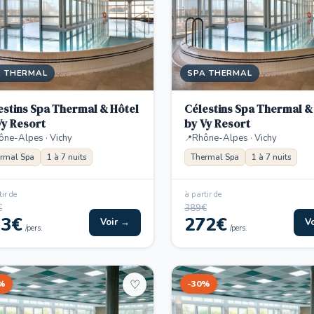
A THERMAL
SPA THERMAL
estins Spa Thermal & Hôtel
Célestins Spa Thermal &
Vy Resort
by Vy Resort
ône-Alpes · Vichy
Rhône-Alpes · Vichy
rmal Spa
1 à 7 nuits
Thermal Spa
1 à 7 nuits
ir de
à partir de
€
389€
13€
272€
Voir →
V
/pers.
/pers.
%
-30%
♡