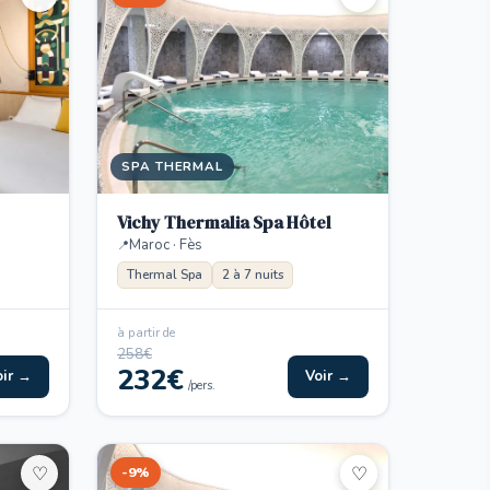
SPA THERMAL
Vichy Thermalia Spa Hôtel
Maroc · Fès
Thermal Spa
2 à 7 nuits
à partir de
258€
232€
oir →
Voir →
/pers.
-9%
♡
♡