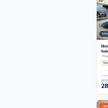
SP
Mer
Sol
Cen
Spa
à part
360
2
-15