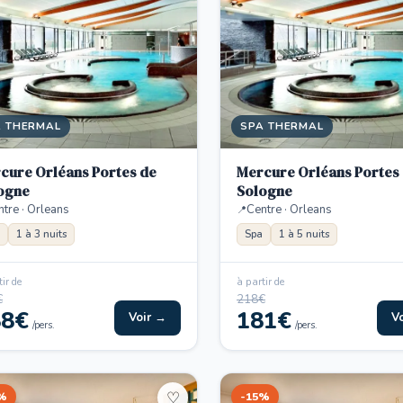
A THERMAL
SPA THERMAL
cure Orléans Portes de
Mercure Orléans Portes
ogne
Sologne
tre · Orleans
Centre · Orleans
1 à 3 nuits
Spa
1 à 5 nuits
ir de
à partir de
€
218€
88€
181€
Voir →
V
/pers.
/pers.
%
-15%
♡