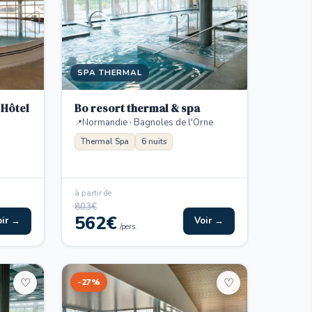
SPA THERMAL
 Hôtel
Bo resort thermal & spa
Normandie · Bagnoles de l'Orne
Thermal Spa
6 nuits
à partir de
803€
562€
oir →
Voir →
/pers.
-27%
♡
♡