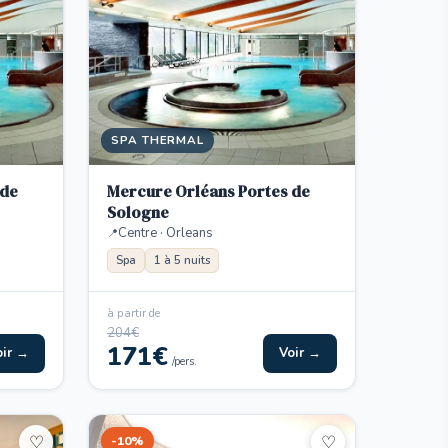
SPA THERMAL
 de
Mercure Orléans Portes de
Sologne
Centre · Orleans
Spa
1 à 5 nuits
à partir de
204€
171€
oir →
Voir →
/pers.
-10%
♡
♡