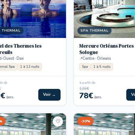
A THERMAL
SPA THERMAL
el des Thermes les
Mercure Orléans Portes
reuils
Sologne
d-Ouest · Dax
Centre · Orleans
rmal Spa
1 à 12 nuits
Spa
1 à 5 nuits
ir de
à partir de
€
126€
1€
78€
Voir →
V
/pers.
/pers.
%
-30%
♡