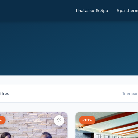
Thalasso & Spa
Spa therm
ffres
Trier par
%
-38%
♡