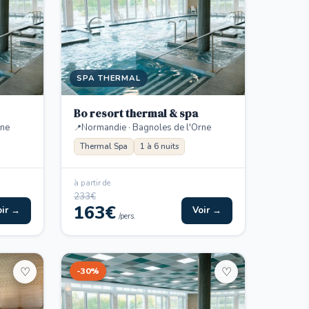
SPA THERMAL
Bo resort thermal & spa
rne
Normandie · Bagnoles de l'Orne
Thermal Spa
1 à 6 nuits
à partir de
233€
163€
oir →
Voir →
/pers.
-30%
♡
♡