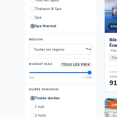
Tous les types
Thalasso & Spa
Spa
Spa thermal
SP
Hôt
RÉGION
Écu
Su
The
BUDGET MAX
TOUS LES PRIX
à part
194
46€
1 808€
9
DURÉE MINIMUM
Toutes durées
-30
1 nuit
2 nuits