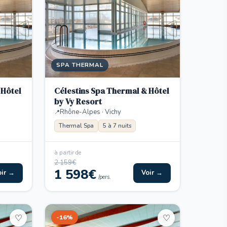
SPA THERMAL
 Hôtel
Célestins Spa Thermal & Hôtel
by Vy Resort
Rhône-Alpes · Vichy
Thermal Spa
5 à 7 nuits
à partir de
2 159€
1 598€
oir →
Voir →
/pers.
-16%
♡
♡