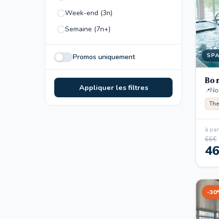
Week-end (3n)
Semaine (7n+)
SP
Promos uniquement
Bo 
Appliquer les filtres
No
The
à part
66€
4
-30