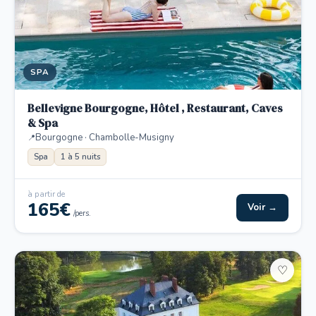
SPA
Bellevigne Bourgogne, Hôtel , Restaurant, Caves
& Spa
Bourgogne · Chambolle-Musigny
Spa
1 à 5 nuits
à partir de
165€
Voir →
/pers.
♡