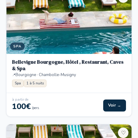
SPA
Bellevigne Bourgogne, Hôtel , Restaurant, Caves
& Spa
Bourgogne · Chambolle-Musigny
Spa
1 à 5 nuits
à partir de
100€
Voir →
/pers.
♡