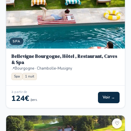
SPA
Bellevigne Bourgogne, Hôtel , Restaurant, Caves
& Spa
Bourgogne · Chambolle-Musigny
Spa
1 nuit
à partir de
124€
Voir →
/pers.
♡