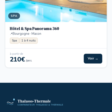
SPA
Hôtel & Spa Panorama 360
Bourgogne · Macon
Spa
1 à 4 nuits
à partir de
210€
Voir →
/pers.