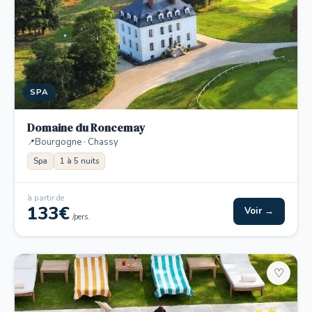
SPA
Domaine du Roncemay
Bourgogne · Chassy
Spa
1 à 5 nuits
à partir de
133€
Voir →
/pers.
♡