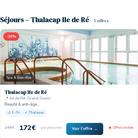
Séjours – Thalacap Ile de Ré
– 5 offres
-30%
Spa & Bien-être
Thalacap Ile de Ré
📍 Ile de Ré, Grand Ouest
Beauté & anti-âge…
🌙 1-7n
✓ Thalasso
172€
246€
par personne
🔥 Offre limitée
Voir l'offre →