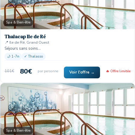
Spa & Bien-être
Thalacap Ile de Ré
📍 Ile de Ré, Grand Ouest
Séjours sans soins…
🌙 1-7n
✓ Thalasso
80€
101€
par personne
🔥 Offre limitée
Voir l'offre →
Spa & Bien-être