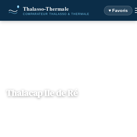
♥ Favoris
Accueil
Destinations
Thalacap Ile de Ré
Thalacap Ile de Ré
Poitou-
— 17580, Le Bois-Plage-en-Ré,
📍
Charentes
France
5 offres disponibles
Dès
80€