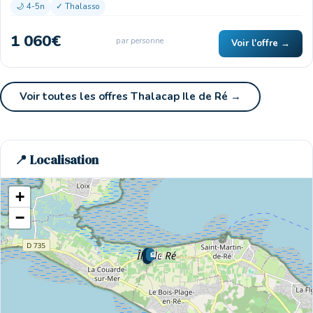
🌙 4-5n
✓ Thalasso
1 060€
par personne
Voir l'offre →
Voir toutes les offres Thalacap Ile de Ré →
📍 Localisation
+
−
🏨
🌊 Ici