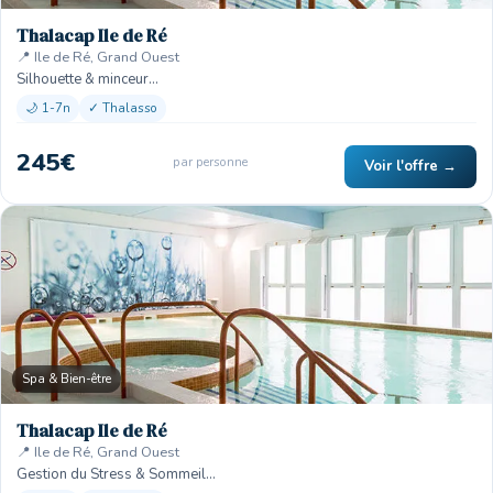
Thalacap Ile de Ré
📍 Ile de Ré, Grand Ouest
Silhouette & minceur…
🌙 1-7n
✓ Thalasso
245€
par personne
Voir l'offre →
Spa & Bien-être
Thalacap Ile de Ré
📍 Ile de Ré, Grand Ouest
Gestion du Stress & Sommeil…