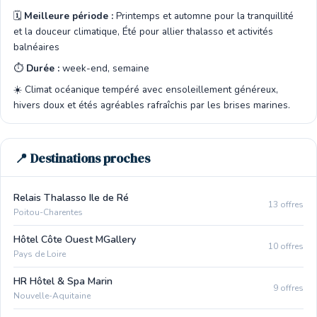
🗓️
Meilleure période :
Printemps et automne pour la tranquillité
et la douceur climatique, Été pour allier thalasso et activités
balnéaires
⏱️
Durée :
week-end, semaine
☀️ Climat océanique tempéré avec ensoleillement généreux,
hivers doux et étés agréables rafraîchis par les brises marines.
📍 Destinations proches
Relais Thalasso Ile de Ré
13 offres
Poitou-Charentes
Hôtel Côte Ouest MGallery
10 offres
Pays de Loire
HR Hôtel & Spa Marin
9 offres
Nouvelle-Aquitaine