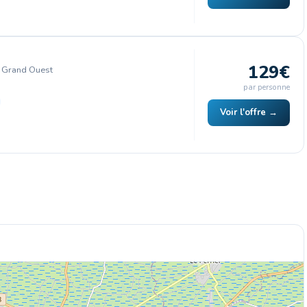
129€
, Grand Ouest
par personne
Voir l'offre →