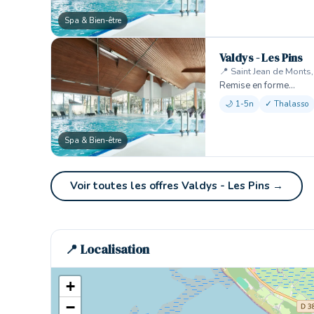
Spa & Bien-être
Valdys - Les Pins
📍 Saint Jean de Monts
Remise en forme…
🌙 1-5n
✓ Thalasso
Spa & Bien-être
Voir toutes les offres Valdys - Les Pins →
📍 Localisation
+
−