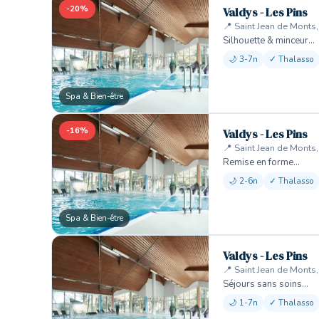
-20%
Valdys - Les Pins
📍 Saint Jean de Monts
Silhouette & minceur…
🌙 3-7n
✓ Thalasso
Spa & Bien-être
-16%
Valdys - Les Pins
📍 Saint Jean de Monts
Remise en forme…
🌙 2-6n
✓ Thalasso
Spa & Bien-être
Valdys - Les Pins
📍 Saint Jean de Monts
Séjours sans soins…
🌙 1-7n
✓ Thalasso