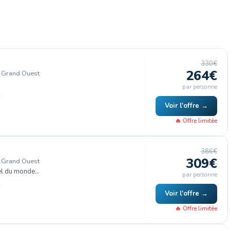
330€
264€
, Grand Ouest
par personne
Voir l'offre →
🔥 Offre limitée
386€
309€
, Grand Ouest
el du monde…
par personne
Voir l'offre →
🔥 Offre limitée