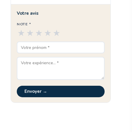
Votre avis
NOTE *
★
★
★
★
★
Envoyer →