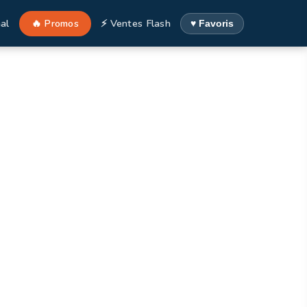
al
🔥 Promos
⚡ Ventes Flash
♥ Favoris
ts, France