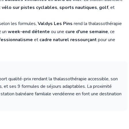
:
vélo sur pistes cyclables
,
sports nautiques
,
golf
, et
selon les formules,
Valdys Les Pins
rend la thalassothérapie
z un
week-end détente
ou une
cure d'une semaine
, ce
fessionnalisme
et
cadre naturel ressourçant
pour une
ort qualité-prix rendant la thalassothérapie accessible, son
s, et ses 9 formules de séjours adaptables. La proximité
 station balnéaire familiale vendéenne en font une destination