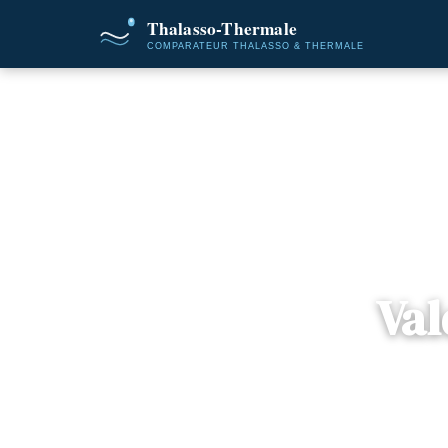
Accueil
Des
Val
📍
Pays de
6 offres