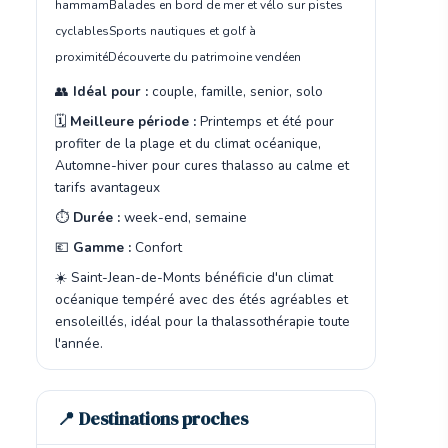
hammam
Balades en bord de mer et vélo sur pistes
cyclables
Sports nautiques et golf à
proximité
Découverte du patrimoine vendéen
👥
Idéal pour :
couple, famille, senior, solo
🗓️
Meilleure période :
Printemps et été pour
profiter de la plage et du climat océanique,
Automne-hiver pour cures thalasso au calme et
tarifs avantageux
⏱️
Durée :
week-end, semaine
💶
Gamme :
Confort
☀️ Saint-Jean-de-Monts bénéficie d'un climat
océanique tempéré avec des étés agréables et
ensoleillés, idéal pour la thalassothérapie toute
l'année.
📍 Destinations proches