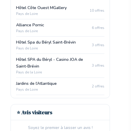
Hôtel Côte Ouest MGallery
10 offres
Pays de Loire
Alliance Pornic
6 offres
Pays de Loire
Hôtel Spa du Béryl Saint-Brévin
3 offres
Pays de Loire
Hôtel SPA du Béryl - Casino JOA de
3 offres
Saint-Brévin
Pays de la Loire
Jardins de l’Atlantique
2 offres
Pays de Loire
⭐ Avis visiteurs
Soyez le premier à laisser un avis !