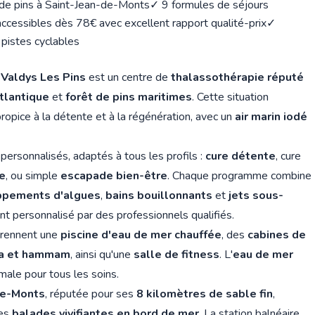
 de pins à Saint-Jean-de-Monts
✓ 9 formules de séjours
accessibles dès 78€ avec excellent rapport qualité-prix
✓
pistes cyclables
,
Valdys Les Pins
est un centre de
thalassothérapie réputé
tlantique
et
forêt de pins maritimes
. Cette situation
opice à la détente et à la régénération, avec un
air marin iodé
personnalisés, adaptés à tous les profils :
cure détente
, cure
e
, ou simple
escapade bien-être
. Chaque programme combine
ppements d'algues
,
bains bouillonnants
et
jets sous-
 personnalisé par des professionnels qualifiés.
rennent une
piscine d'eau de mer chauffée
, des
cabines de
na et hammam
, ainsi qu'une
salle de fitness
. L'
eau de mer
imale pour tous les soins.
de-Monts
, réputée pour ses
8 kilomètres de sable fin
,
des
balades vivifiantes en bord de mer
. La station balnéaire