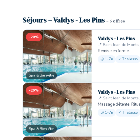
🏨
Séjours – Valdys - Les Pins
– 6 offres
-20%
Valdys - Les Pins
📍 Saint Jean de Monts
Remise en forme…
🌙 1-7n
✓ Thalasso
Spa & Bien-être
-20%
Valdys - Les Pins
📍 Saint Jean de Monts
Massage détente, Ritu
🌙 1-7n
✓ Thalasso
Spa & Bien-être