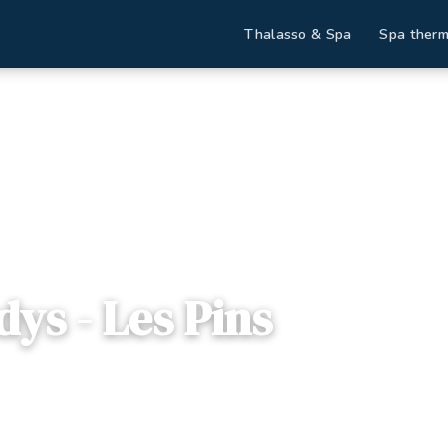
Thalasso & Spa
Spa therm
tinations
Valdys - Les Pins
dys - Les Pins
 Loire
— Avenue des Pays de Monts, 85160, Saint-Jean-de-Mon
 disponibles
Dès
80€