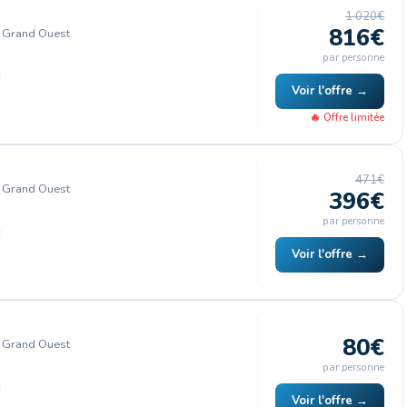
1 020€
816€
, Grand Ouest
par personne
Voir l'offre →
🔥 Offre limitée
471€
, Grand Ouest
396€
par personne
Voir l'offre →
80€
, Grand Ouest
par personne
Voir l'offre →