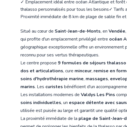
✓ Emplacement idéal entre océan Atlantique et forêt
thalasso personnalisés pour tous les besoins
✓ Tarifs 
Proximité immédiate de 8 km de plage de sable fin et 
Situé au cœur de
Saint-Jean-de-Monts
, en
Vendée
qui profite d'un emplacement privilégié entre
océan A
géographique exceptionnelle offre un environnement pr
reconnu pour ses vertus thérapeutiques.
Le centre propose
9 formules de séjours thalasso
dos et articulations
, cure
minceur
,
remise en form
soins d'hydrothérapie marine
,
massages
,
envelo
marins
. Les
curistes
bénéficient d'un accompagnement
Les installations modernes de
Valdys Les Pins
comp
soins individuelles
, un
espace détente avec sau
utilisée est puisée au large et garantit une qualité opt
La proximité immédiate de la
plage de Saint-Jean-
permet de prolonger les bienfaits de la thalasso par 