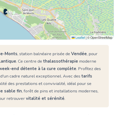
🌊 Ici
Leaflet
|
© OpenStreetMap
de-Monts
, station balnéaire prisée de
Vendée
, pour
lantique
. Ce centre de
thalassothérapie
moderne
week-end détente à la cure complète
. Profitez des
 d'un cadre naturel exceptionnel. Avec des
tarifs
alité des prestations et convivialité, idéal pour se
e sable fin
, forêt de pins et installations modernes,
our retrouver
vitalité et sérénité
.