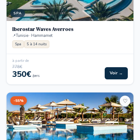
SPA
Iberostar Waves Averroes
Tunisie · Hammamet
Spa
5 à 14 nuits
à partir de
778€
350€
Voir →
/pers.
-55%
♡