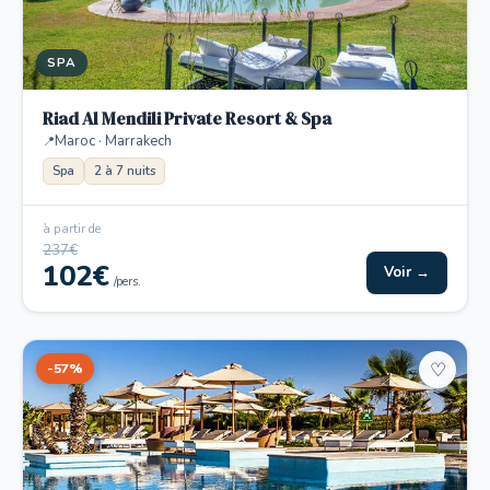
SPA
Riad Al Mendili Private Resort & Spa
Maroc · Marrakech
Spa
2 à 7 nuits
à partir de
237€
102€
Voir →
/pers.
-57%
♡