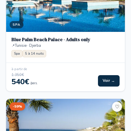
SPA
Blue Palm Beach Palace - Adults only
Tunisie · Djerba
Spa
5 à 14 nuits
à partir de
1 350€
540€
Voir →
/pers.
-59%
♡