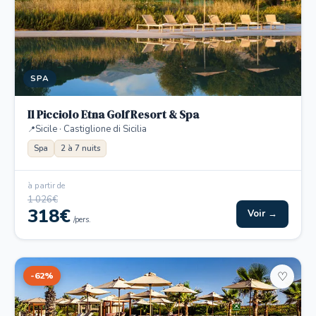
SPA
Il Picciolo Etna Golf Resort & Spa
Sicile · Castiglione di Sicilia
Spa
2 à 7 nuits
à partir de
1 026€
318€
Voir →
/pers.
-62%
♡