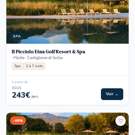
SPA
Il Picciolo Etna Golf Resort & Spa
Sicile · Castiglione di Sicilia
Spa
2 à 7 nuits
à partir de
900€
243€
Voir →
/pers.
-69%
♡