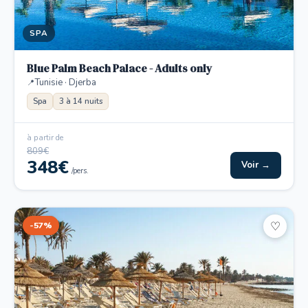
SPA
Blue Palm Beach Palace - Adults only
Tunisie · Djerba
Spa
3 à 14 nuits
à partir de
809€
348€
Voir →
/pers.
-57%
♡