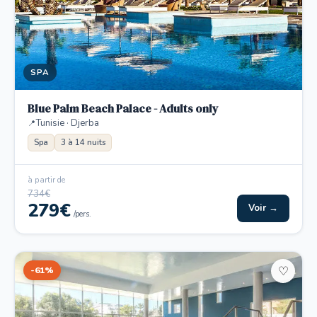
SPA
Blue Palm Beach Palace - Adults only
Tunisie · Djerba
Spa
3 à 14 nuits
à partir de
734€
279€
Voir →
/pers.
-61%
♡