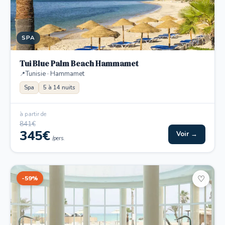
SPA
Tui Blue Palm Beach Hammamet
Tunisie · Hammamet
Spa
5 à 14 nuits
à partir de
841€
345€
Voir →
/pers.
-59%
♡