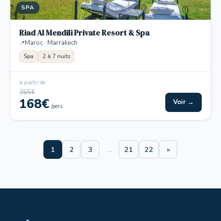
SPA
Riad Al Mendili Private Resort & Spa
Maroc · Marrakech
Spa
2 à 7 nuits
à partir de
365€
168€
Voir →
/pers.
1
2
3
…
21
22
»