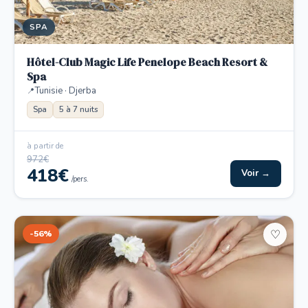
SPA
Hôtel-Club Magic Life Penelope Beach Resort &
Spa
Tunisie · Djerba
Spa
5 à 7 nuits
à partir de
972€
418€
Voir →
/pers.
-56%
♡