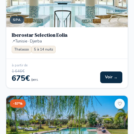
SPA
Iberostar Selection Eolia
Tunisie · Djerba
Thalasso
5 à 14 nuits
à partir de
1 646€
675€
Voir →
/pers.
-57%
♡