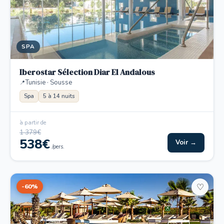
SPA
Iberostar Sélection Diar El Andalous
Tunisie · Sousse
Spa
5 à 14 nuits
à partir de
1 379€
538€
Voir →
/pers.
-60%
♡