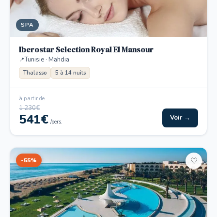
SPA
Iberostar Selection Royal El Mansour
Tunisie · Mahdia
Thalasso
5 à 14 nuits
à partir de
1 230€
541€
Voir →
/pers.
-55%
♡