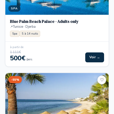
SPA
Blue Palm Beach Palace - Adults only
Tunisie · Djerba
Spa
5 à 14 nuits
à partir de
1 111€
500€
Voir →
/pers.
-55%
♡