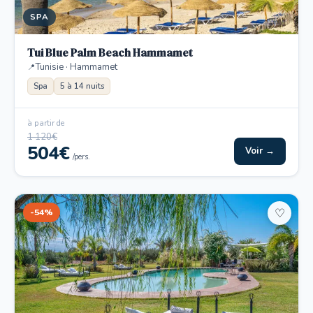
SPA
Tui Blue Palm Beach Hammamet
Tunisie · Hammamet
Spa
5 à 14 nuits
à partir de
1 120€
504€
Voir →
/pers.
-54%
♡