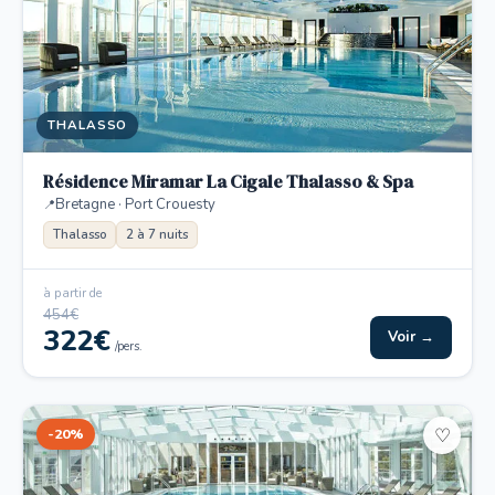
THALASSO
Résidence Miramar La Cigale Thalasso & Spa
Bretagne · Port Crouesty
Thalasso
2 à 7 nuits
à partir de
454€
322€
Voir →
/pers.
-20%
♡