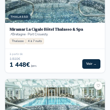
THALASSO
Miramar La Cigale Hôtel Thalasso & Spa
Bretagne · Port Crouesty
Thalasso
4 à 7 nuits
à partir de
1 810€
1 448€
Voir →
/pers.
♡