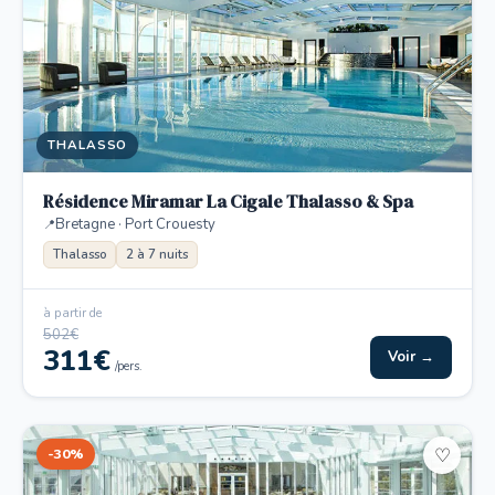
THALASSO
Résidence Miramar La Cigale Thalasso & Spa
Bretagne · Port Crouesty
Thalasso
2 à 7 nuits
à partir de
502€
311€
Voir →
/pers.
-30%
♡