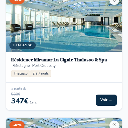
♡
THALASSO
Résidence Miramar La Cigale Thalasso & Spa
Bretagne · Port Crouesty
Thalasso
2 à 7 nuits
à partir de
588€
347€
Voir →
/pers.
-40%
♡