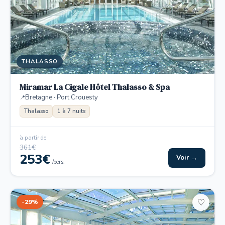
THALASSO
Miramar La Cigale Hôtel Thalasso & Spa
Bretagne · Port Crouesty
Thalasso
1 à 7 nuits
à partir de
361€
253€
Voir →
/pers.
-29%
♡