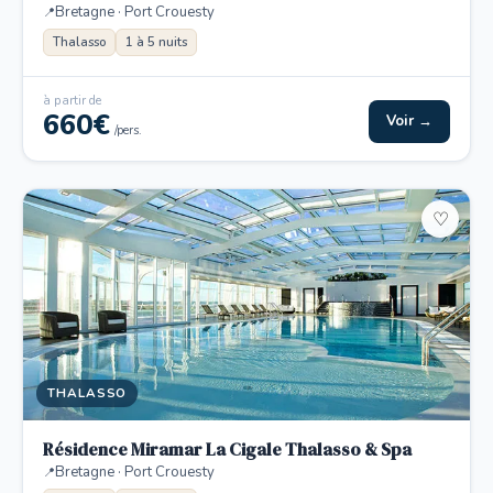
Bretagne · Port Crouesty
Thalasso
1 à 5 nuits
à partir de
660€
Voir →
/pers.
♡
THALASSO
Résidence Miramar La Cigale Thalasso & Spa
Bretagne · Port Crouesty