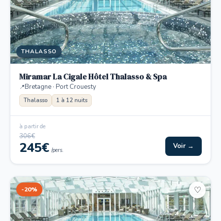
THALASSO
Miramar La Cigale Hôtel Thalasso & Spa
Bretagne · Port Crouesty
Thalasso
1 à 12 nuits
à partir de
306€
245€
Voir →
/pers.
-20%
♡