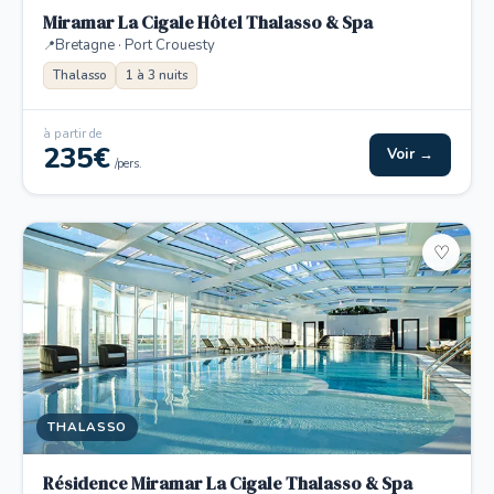
Miramar La Cigale Hôtel Thalasso & Spa
Bretagne · Port Crouesty
Thalasso
1 à 3 nuits
à partir de
235€
Voir →
/pers.
♡
THALASSO
Résidence Miramar La Cigale Thalasso & Spa