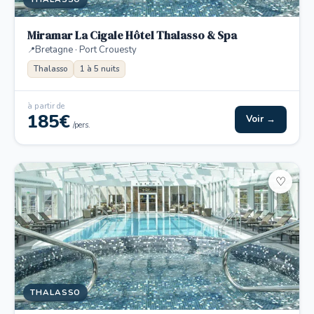
Miramar La Cigale Hôtel Thalasso & Spa
Bretagne · Port Crouesty
Thalasso
1 à 5 nuits
à partir de
185€
Voir →
/pers.
♡
THALASSO