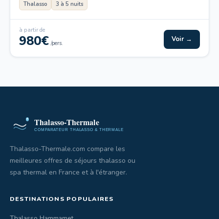
Thalasso
3 à 5 nuits
à partir de
980€
Voir →
/pers.
Thalasso-Thermale.com compare les
meilleures offres de séjours thalasso ou
spa thermal en France et à l'étranger.
DESTINATIONS POPULAIRES
Thalasso Hammamet