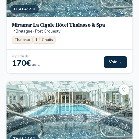
THALASSO
Miramar La Cigale Hôtel Thalasso & Spa
Bretagne · Port Crouesty
Thalasso
1 à 7 nuits
à partir de
170€
Voir →
/pers.
♡
THALASSO