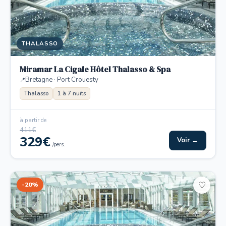
THALASSO
Miramar La Cigale Hôtel Thalasso & Spa
Bretagne · Port Crouesty
Thalasso
1 à 7 nuits
à partir de
411€
329€
Voir →
/pers.
-20%
♡