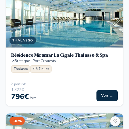
THALASSO
Résidence Miramar La Cigale Thalasso & Spa
Bretagne · Port Crouesty
Thalasso
4 à 7 nuits
à partir de
1 327€
796€
Voir →
/pers.
-38%
♡