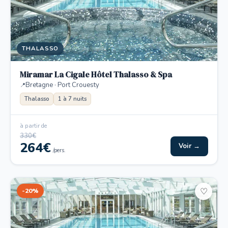
THALASSO
Miramar La Cigale Hôtel Thalasso & Spa
Bretagne · Port Crouesty
Thalasso
1 à 7 nuits
à partir de
330€
264€
Voir →
/pers.
-20%
♡