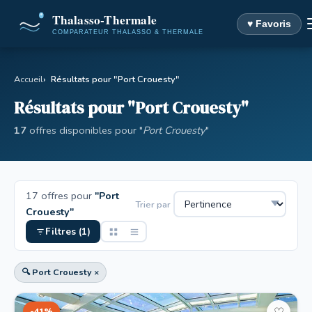
♥ Favoris
Accueil
Résultats pour "Port Crouesty"
Résultats pour "Port Crouesty"
17
offres disponibles pour "
Port Crouesty
"
17 offres pour
"Port
Trier par
Crouesty"
Filtres (1)
🔍 Port Crouesty ×
-41%