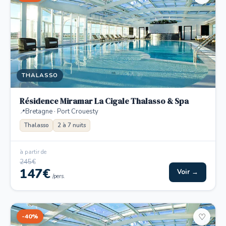
THALASSO
Résidence Miramar La Cigale Thalasso & Spa
Bretagne · Port Crouesty
Thalasso
2 à 7 nuits
à partir de
245€
147€
Voir →
/pers.
-40%
♡