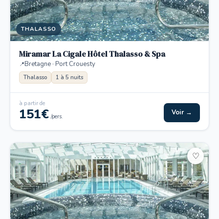
THALASSO
Miramar La Cigale Hôtel Thalasso & Spa
Bretagne · Port Crouesty
Thalasso
1 à 5 nuits
à partir de
151€
Voir →
/pers.
♡