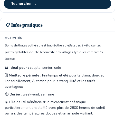
Rechercher →
📋 Infos pratiques
ACTIVITÉS
Soins de thalassothérapie et balnéothérapie
Balades à vélo sur les
pistes cyclables de l'île
Découverte des villages typiques et marchés
locaux
👥
Idéal pour :
couple, senior, solo
🗓️
Meilleure période :
Printemps et été pour le climat doux et
l'ensoleillement, Automne pour la tranquillité et les tarifs
avantageux
⏱️
Durée :
week-end, semaine
☀️ L'Île de Ré bénéficie d'un microclimat océanique
particulièrement ensoleillé avec plus de 2800 heures de soleil
par an, des températures douces et un air iodé vivifiant.