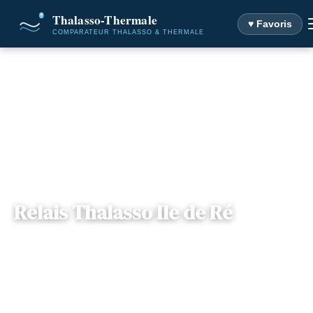
♥ Favoris
Accueil
Destinations
Relais Thalasso Ile de Ré
Relais Thalasso Ile de Ré
Poitou-
— 17740, Sainte-Marie-de-Ré,
📍
Charentes
France
7 offres disponibles
Dès
179€