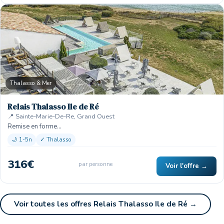
Thalasso & Mer
Relais Thalasso Ile de Ré
📍 Sainte-Marie-De-Re, Grand Ouest
Remise en forme…
🌙 1-5n
✓ Thalasso
316€
par personne
Voir l'offre →
Voir toutes les offres Relais Thalasso Ile de Ré →