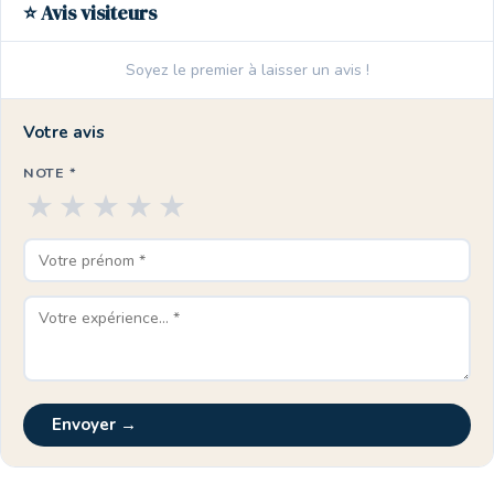
⭐ Avis visiteurs
Soyez le premier à laisser un avis !
Votre avis
NOTE *
★
★
★
★
★
Envoyer →