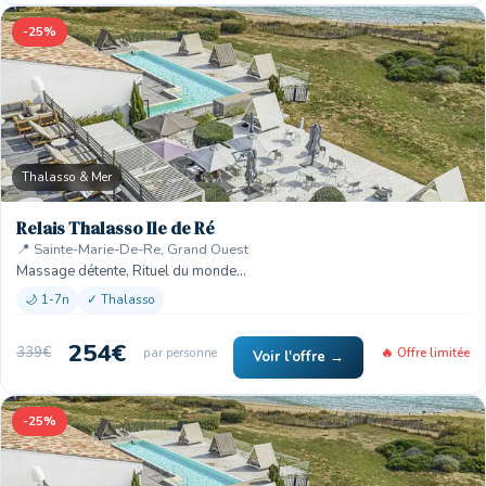
-25%
Thalasso & Mer
Relais Thalasso Ile de Ré
📍 Sainte-Marie-De-Re, Grand Ouest
Massage détente, Rituel du monde…
🌙 1-7n
✓ Thalasso
254€
339€
par personne
🔥 Offre limitée
Voir l'offre →
-25%