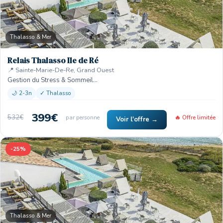
Thalasso & Mer
Relais Thalasso Ile de Ré
📍 Sainte-Marie-De-Re, Grand Ouest
Gestion du Stress & Sommeil…
🌙 2-3n
✓ Thalasso
399€
532€
par personne
🔥 Offre limitée
Voir l'offre →
-25%
Thalasso & Mer