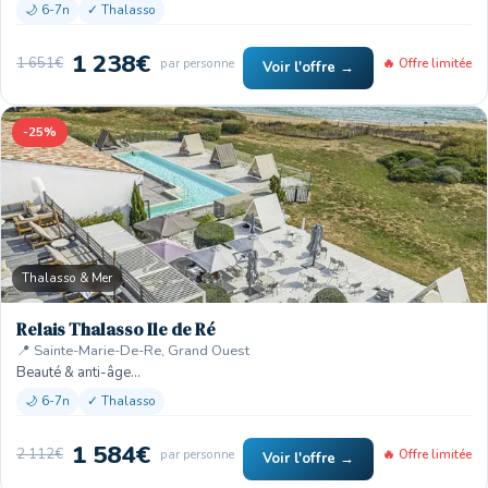
🌙 6-7n
✓ Thalasso
1 238€
1 651€
par personne
🔥 Offre limitée
Voir l'offre →
-25%
Thalasso & Mer
Relais Thalasso Ile de Ré
📍 Sainte-Marie-De-Re, Grand Ouest
Beauté & anti-âge…
🌙 6-7n
✓ Thalasso
1 584€
2 112€
par personne
🔥 Offre limitée
Voir l'offre →