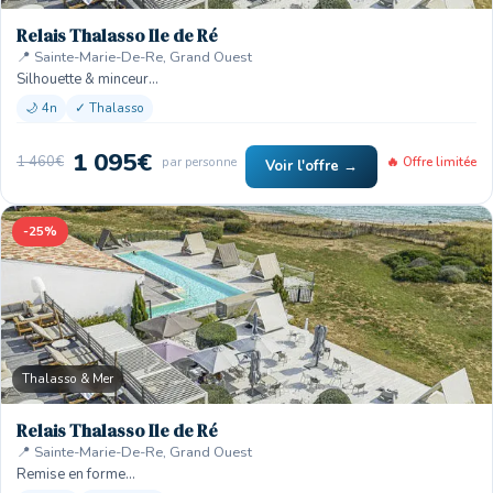
Relais Thalasso Ile de Ré
📍 Sainte-Marie-De-Re, Grand Ouest
Silhouette & minceur…
🌙 4n
✓ Thalasso
1 095€
1 460€
par personne
🔥 Offre limitée
Voir l'offre →
-25%
Thalasso & Mer
Relais Thalasso Ile de Ré
📍 Sainte-Marie-De-Re, Grand Ouest
Remise en forme…