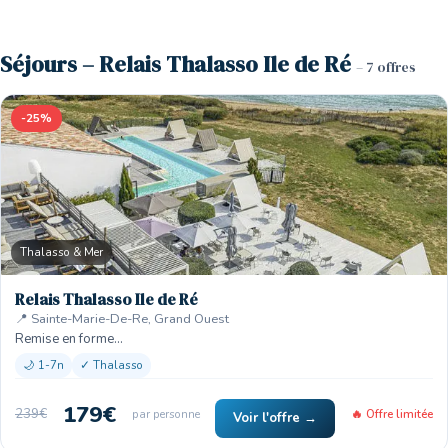
Séjours – Relais Thalasso Ile de Ré
– 7 offres
-25%
Thalasso & Mer
Relais Thalasso Ile de Ré
📍 Sainte-Marie-De-Re, Grand Ouest
Remise en forme…
🌙 1-7n
✓ Thalasso
179€
239€
par personne
🔥 Offre limitée
Voir l'offre →