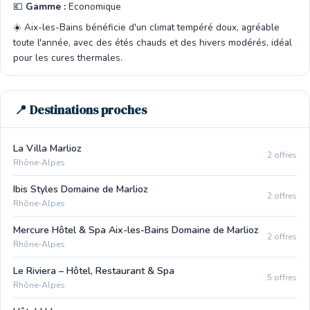
💶
Gamme :
Economique
☀️ Aix-les-Bains bénéficie d'un climat tempéré doux, agréable
toute l'année, avec des étés chauds et des hivers modérés, idéal
pour les cures thermales.
📍 Destinations proches
La Villa Marlioz
2 offres
Rhône-Alpes
Ibis Styles Domaine de Marlioz
2 offres
Rhône-Alpes
Mercure Hôtel & Spa Aix-les-Bains Domaine de Marlioz
2 offres
Rhône-Alpes
Le Riviera – Hôtel, Restaurant & Spa
5 offres
Rhône-Alpes