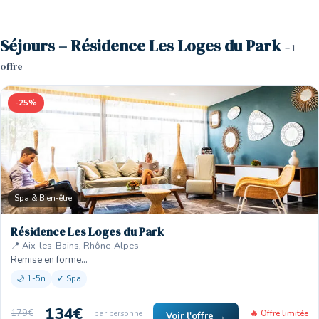
Séjours – Résidence Les Loges du Park
– 1
offre
-25%
Spa & Bien-être
Résidence Les Loges du Park
📍 Aix-les-Bains, Rhône-Alpes
Remise en forme…
🌙 1-5n
✓ Spa
134€
179€
par personne
🔥 Offre limitée
Voir l'offre →