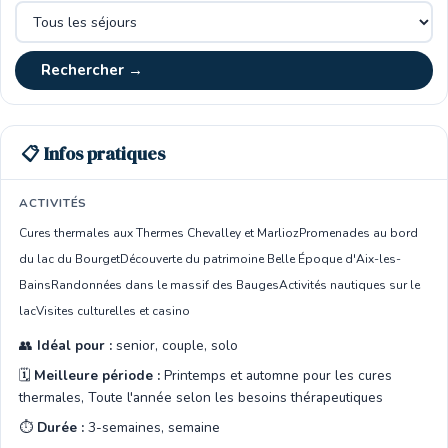
Rechercher →
📋 Infos pratiques
ACTIVITÉS
Cures thermales aux Thermes Chevalley et Marlioz
Promenades au bord
du lac du Bourget
Découverte du patrimoine Belle Époque d'Aix-les-
Bains
Randonnées dans le massif des Bauges
Activités nautiques sur le
lac
Visites culturelles et casino
👥
Idéal pour :
senior, couple, solo
🗓️
Meilleure période :
Printemps et automne pour les cures
thermales, Toute l'année selon les besoins thérapeutiques
⏱️
Durée :
3-semaines, semaine