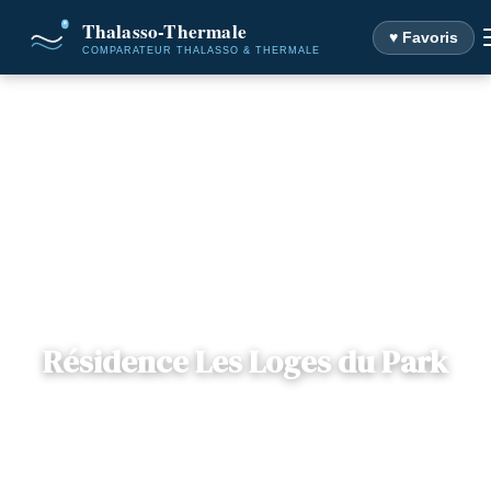
♥ Favoris
Accueil
Destinations
Résidence Les Loges du Park
Résidence Les Loges du Park
📍
Rhône-Alpes
— 73100, Aix-les-Bains, France
1 offre disponible
Dès
134€