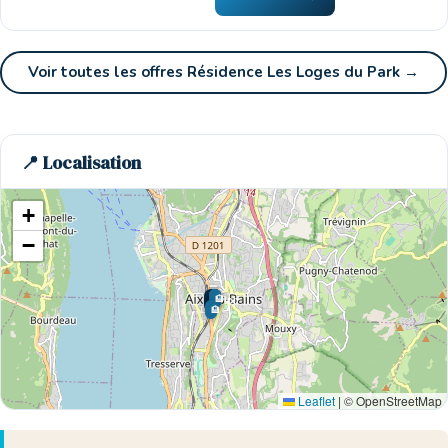
Voir toutes les offres Résidence Les Loges du Park →
📍 Localisation
+
−
🏨
🏨
🏨
🏨
🌊 Ici
🏨
Leaflet
|
© OpenStreetMap