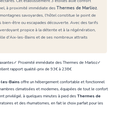
ectares. Cet établissement 3 étoiles allie confort
el, à proximité immédiate des
Thermes de Marlioz
.
 montagnes savoyardes, l'hôtel constitue le point de
rs bien-être ou escapades découverte. Avec des tarifs
verdoyant propice à la détente et à la régénération,
ille d'Aix-les-Bains et de ses nombreux attraits
laxantes
✓ Proximité immédiate des Thermes de Marlioz
✓
llent rapport qualité-prix de 93€ à 238€
x-les-Bains
offre un hébergement confortable et fonctionnel
hambres climatisées et modernes, équipées de tout le confort
nt privilégié, à quelques minutes à pied des
Thermes de
atoires et des rhumatismes, en fait le choix parfait pour les