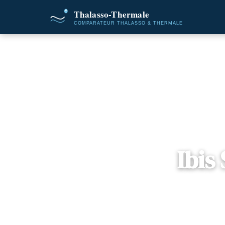
Accueil
Destina
Ibis
📍
Rhône-Alp
2 offres di