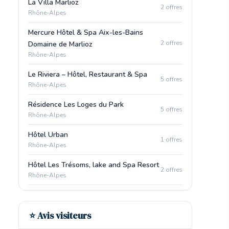
La Villa Marlioz
2 offres
Rhône-Alpes
Mercure Hôtel & Spa Aix-les-Bains
2 offres
Domaine de Marlioz
Rhône-Alpes
Le Riviera – Hôtel, Restaurant & Spa
5 offres
Rhône-Alpes
Résidence Les Loges du Park
5 offres
Rhône-Alpes
Hôtel Urban
1 offres
Rhône-Alpes
Hôtel Les Trésoms, lake and Spa Resort
2 offres
Rhône-Alpes
⭐ Avis visiteurs