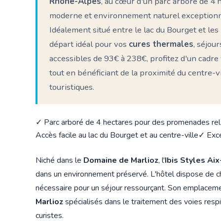
Rhône-Alpes
, au cœur d'un parc arboré de 4 h
moderne et environnement naturel exceptionn
Idéalement situé entre le lac du Bourget et les
départ idéal pour vos
cures thermales
, séjou
accessibles de 93€ à 238€, profitez d'un cadre 
tout en bénéficiant de la proximité du centre-v
touristiques.
✓ Parc arboré de 4 hectares pour des promenades re
Accès facile au lac du Bourget et au centre-ville
✓ Exce
Niché dans le
Domaine de Marlioz
, l'
Ibis Styles Ai
dans un environnement préservé. L'hôtel dispose de c
nécessaire pour un séjour ressourçant. Son emplaceme
Marlioz
spécialisés dans le traitement des voies respir
curistes.