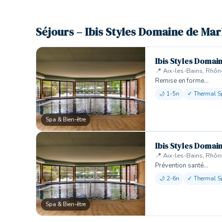
Séjours – Ibis Styles Domaine de Mar
Ibis Styles Domai
📍 Aix-les-Bains, Rhô
Remise en forme…
🌙 1-5n
✓ Thermal S
Spa & Bien-être
Ibis Styles Domai
📍 Aix-les-Bains, Rhô
Prévention santé…
🌙 2-6n
✓ Thermal S
Spa & Bien-être