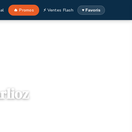
al
🔥 Promos
⚡ Ventes Flash
♥ Favoris
🏨
rlioz