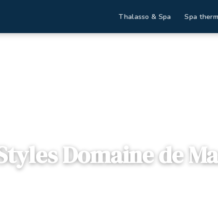
Thalasso & Spa
Spa therm
tions
Ibis Styles Domaine de Marlioz
 Styles Domaine de Ma
es
— 73100, Aix-les-Bains, France
sponibles
Dès
93€