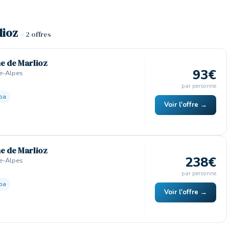
lioz
– 2 offres
ne de Marlioz
93€
ne-Alpes
par personne
pa
Voir l'offre →
ne de Marlioz
238€
ne-Alpes
par personne
pa
Voir l'offre →