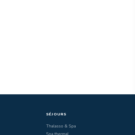
SÉJOURS
Thalasso & Spa
Spa thermal