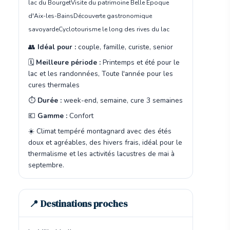
lac du Bourget
Visite du patrimoine Belle Époque
d'Aix-les-Bains
Découverte gastronomique
savoyarde
Cyclotourisme le long des rives du lac
👥
Idéal pour :
couple, famille, curiste, senior
🗓️
Meilleure période :
Printemps et été pour le
lac et les randonnées, Toute l'année pour les
cures thermales
⏱️
Durée :
week-end, semaine, cure 3 semaines
💶
Gamme :
Confort
☀️ Climat tempéré montagnard avec des étés
doux et agréables, des hivers frais, idéal pour le
thermalisme et les activités lacustres de mai à
septembre.
📍 Destinations proches