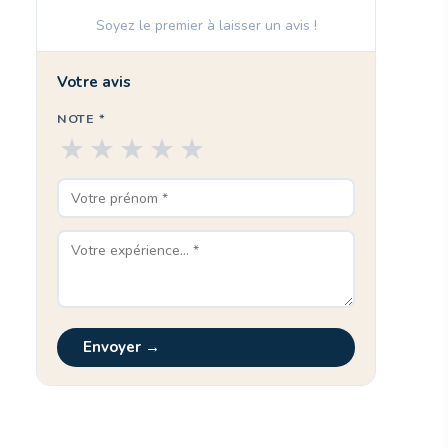
Soyez le premier à laisser un avis !
Votre avis
NOTE *
★
★
★
★
★
Envoyer →