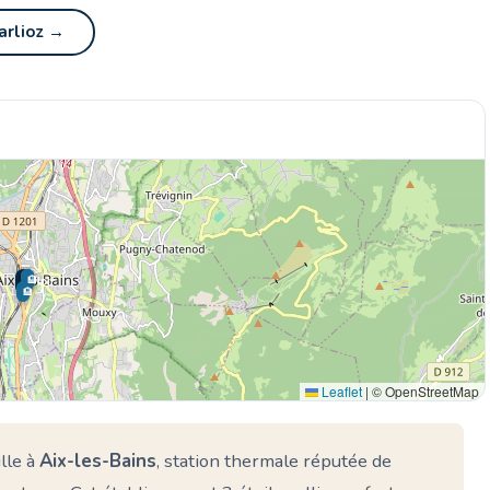
arlioz →
🏨
🏨
🏨
🏨
🌊 Ici
🏨
Leaflet
|
© OpenStreetMap
lle à
Aix-les-Bains
, station thermale réputée de