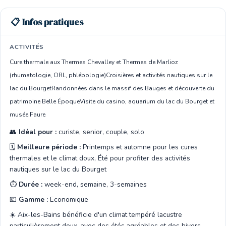
📋 Infos pratiques
ACTIVITÉS
Cure thermale aux Thermes Chevalley et Thermes de Marlioz
(rhumatologie, ORL, phlébologie)
Croisières et activités nautiques sur le
lac du Bourget
Randonnées dans le massif des Bauges et découverte du
patrimoine Belle Époque
Visite du casino, aquarium du lac du Bourget et
musée Faure
👥
Idéal pour :
curiste, senior, couple, solo
🗓️
Meilleure période :
Printemps et automne pour les cures
thermales et le climat doux, Été pour profiter des activités
nautiques sur le lac du Bourget
⏱️
Durée :
week-end, semaine, 3-semaines
💶
Gamme :
Economique
☀️ Aix-les-Bains bénéficie d'un climat tempéré lacustre
particulièrement doux, avec des étés agréables et des hivers