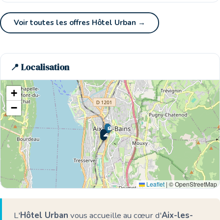
Voir toutes les offres Hôtel Urban →
📍 Localisation
+
−
🏨
🏨
🏨
🏨
🏨
🌊 Ici
Leaflet
|
© OpenStreetMap
L'
Hôtel Urban
vous accueille au cœur d'
Aix-les-