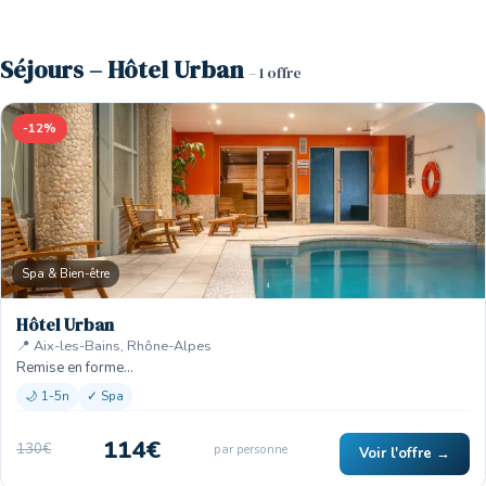
Séjours – Hôtel Urban
– 1 offre
-12%
Spa & Bien-être
Hôtel Urban
📍 Aix-les-Bains, Rhône-Alpes
Remise en forme…
🌙 1-5n
✓ Spa
114€
130€
par personne
Voir l'offre →