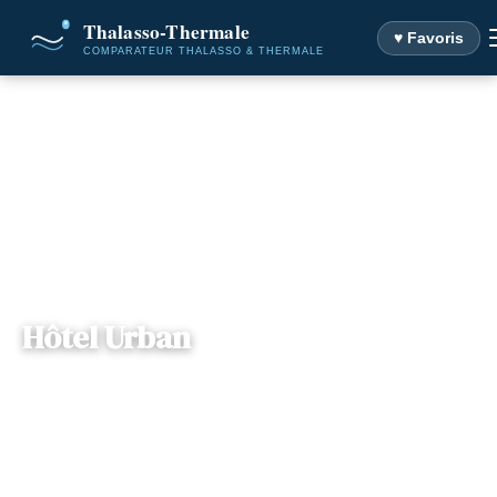
♥ Favoris
Accueil
Destinations
Hôtel Urban
Hôtel Urban
Rhône-
— Rue Pellegrini, 73100, Aix-les-Bains,
📍
Alpes
France
1 offre disponible
Dès
114€