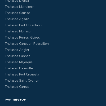
Thalasso Djerba
Thalasso Marrakech
Thalasso Sousse
Thalasso Agadir
Thalasso Port El Kantaoui
Thalasso Monastir
Thalasso Perros-Guirec
Thalasso Canet en Roussillon
Thalasso Anglet
Thalasso Cannes
Thalasso Majorque
Thalasso Deauville
Thalasso Port Crouesty
Thalasso Saint-Cyprien
Thalasso Carnac
PAR RÉGION