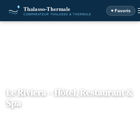
♥ Favoris
Accueil
Destinations
Le Riviera – Hôtel, Restaurant & Spa
Le Riviera – Hôtel, Restaurant &
Spa
📍
Rhône-Alpes
— 73100, Aix-les-Bains, France
1 offre disponible
Dès
144€