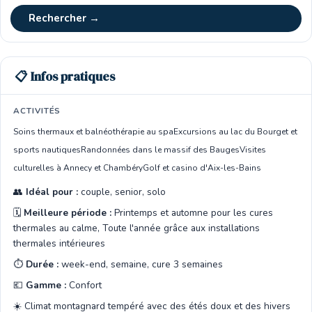
Rechercher →
📋 Infos pratiques
ACTIVITÉS
Soins thermaux et balnéothérapie au spa
Excursions au lac du Bourget et
sports nautiques
Randonnées dans le massif des Bauges
Visites
culturelles à Annecy et Chambéry
Golf et casino d'Aix-les-Bains
👥
Idéal pour :
couple, senior, solo
🗓️
Meilleure période :
Printemps et automne pour les cures
thermales au calme, Toute l'année grâce aux installations
thermales intérieures
⏱️
Durée :
week-end, semaine, cure 3 semaines
💶
Gamme :
Confort
☀️ Climat montagnard tempéré avec des étés doux et des hivers