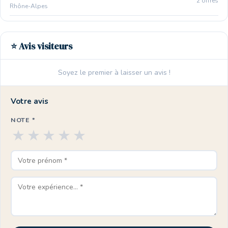
2 offres
Rhône-Alpes
⭐ Avis visiteurs
Soyez le premier à laisser un avis !
Votre avis
NOTE *
★
★
★
★
★