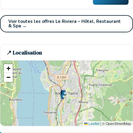
Voir toutes les offres Le Riviera – Hôtel, Restaurant
& Spa →
📍 Localisation
+
−
🏨
🏨
🏨
🏨
🌊 Ici
🏨
Leaflet
|
© OpenStreetMap