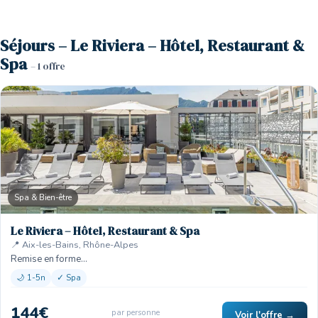
Séjours – Le Riviera – Hôtel, Restaurant &
Spa
– 1 offre
Spa & Bien-être
Le Riviera – Hôtel, Restaurant & Spa
📍 Aix-les-Bains, Rhône-Alpes
Remise en forme…
🌙 1-5n
✓ Spa
144€
par personne
Voir l'offre →