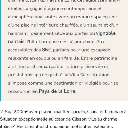
charme toscan du Pays de Loire. Cet établissement 4
étoiles conjugue élégance contemporaine et
atmosphère apaisante avec son
espace spa
équipé
d'une piscine intérieure chauffée, d'un sauna et d'un
hammam. Idéalement situé aux portes du
vignoble
nantais
, l'hôtel propose des séjours bien-être
accessibles dès
86€
, parfaits pour une escapade
relaxante en couple ou en famille. Entre patrimoine
architectural remarquable, nature préservée et
prestations spa de qualité, la Villa Saint Antoine
s'impose comme une destination privilégiée pour se
ressourcer en
Pays de la Loire
.
✓ Spa 200m² avec piscine chauffée, jacuzzi, sauna et hammam
✓
Situation exceptionnelle au cœur de Clisson, ville au charme
italien
✓ Restaurant gastronomique mettant en valeur les