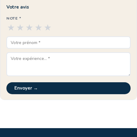
Votre avis
NOTE *
★
★
★
★
★
Envoyer →