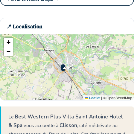
📍 Localisation
+
−
🌊 Ici
Leaflet
|
© OpenStreetMap
Le
Best Western Plus Villa Saint Antoine Hotel
& Spa
vous accueille à
Clisson
, cité médiévale au