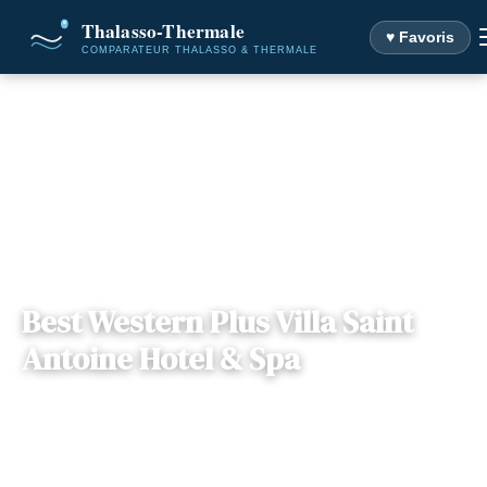
♥ Favoris
Accueil
Destinations
Best Western Plus Villa Saint Antoine Hotel & Spa
Best Western Plus Villa Saint
Antoine Hotel & Spa
📍
Pays de Loire
— 44190, Clisson, France
2 offres disponibles
Dès
90€