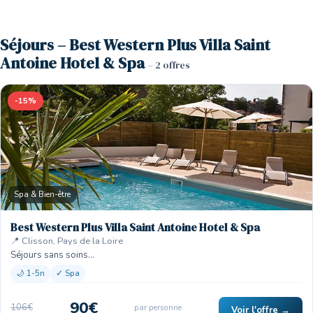
Séjours – Best Western Plus Villa Saint
Antoine Hotel & Spa
– 2 offres
-15%
Spa & Bien-être
Best Western Plus Villa Saint Antoine Hotel & Spa
📍 Clisson, Pays de la Loire
Séjours sans soins…
🌙 1-5n
✓ Spa
90€
106€
par personne
Voir l'offre →