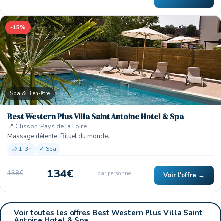
-15%
Spa & Bien-être
Best Western Plus Villa Saint Antoine Hotel & Spa
📍 Clisson, Pays de la Loire
Massage détente, Rituel du monde…
🌙 1-3n
✓ Spa
134€
158€
par personne
Voir l'offre →
Voir toutes les offres Best Western Plus Villa Saint
Antoine Hotel & Spa →