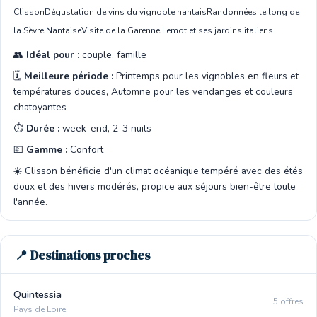
Clisson
Dégustation de vins du vignoble nantais
Randonnées le long de
la Sèvre Nantaise
Visite de la Garenne Lemot et ses jardins italiens
👥
Idéal pour :
couple, famille
🗓️
Meilleure période :
Printemps pour les vignobles en fleurs et
températures douces, Automne pour les vendanges et couleurs
chatoyantes
⏱️
Durée :
week-end, 2-3 nuits
💶
Gamme :
Confort
☀️ Clisson bénéficie d'un climat océanique tempéré avec des étés
doux et des hivers modérés, propice aux séjours bien-être toute
l'année.
📍 Destinations proches
Quintessia
5 offres
Pays de Loire