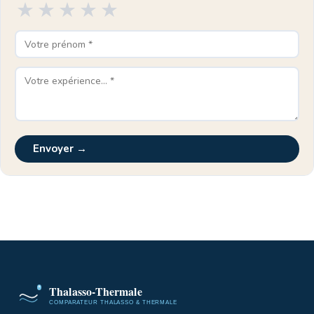
★
★
★
★
★
Envoyer →