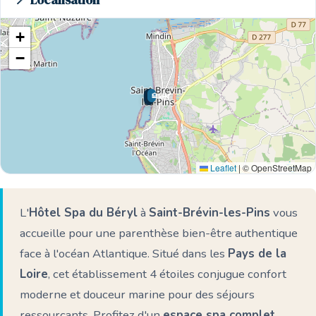
📍 Localisation
+
−
🏨
🌊 Ici
Leaflet
|
© OpenStreetMap
L'
Hôtel Spa du Béryl
à
Saint-Brévin-les-Pins
vous
accueille pour une parenthèse bien-être authentique
face à l'océan Atlantique. Situé dans les
Pays de la
Loire
, cet établissement 4 étoiles conjugue confort
moderne et douceur marine pour des séjours
ressourçants. Profitez d'un
espace spa complet