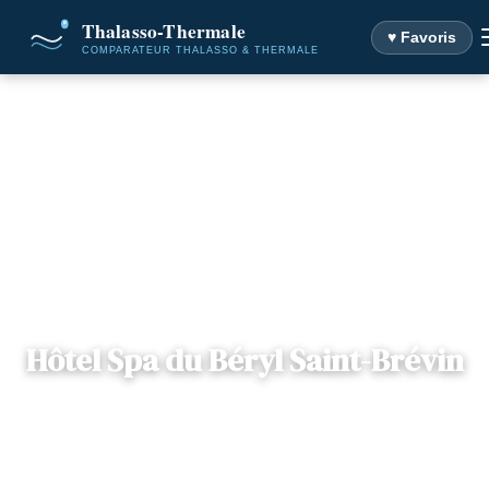
♥ Favoris
Accueil
Destinations
Hôtel Spa du Béryl Saint-Brévin
Hôtel Spa du Béryl Saint-Brévin
📍
Pays de Loire
— 44250, Saint-Brevin-les-Pins, France
3 offres disponibles
Dès
98€