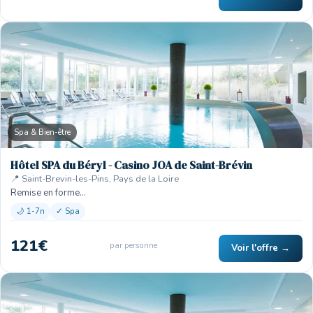
Spa & Bien-être
Hôtel SPA du Béryl - Casino JOA de Saint-Brévin
📍 Saint-Brevin-les-Pins, Pays de la Loire
Remise en forme…
🌙 1-7n
✓ Spa
121€
par personne
Voir l'offre →