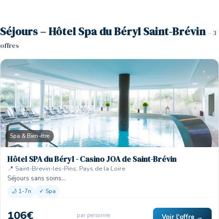
Séjours – Hôtel Spa du Béryl Saint-Brévin
– 3
offres
Spa & Bien-être
Hôtel SPA du Béryl - Casino JOA de Saint-Brévin
📍 Saint-Brevin-les-Pins, Pays de la Loire
Séjours sans soins…
🌙 1-7n
✓ Spa
106€
par personne
Voir l'offre →