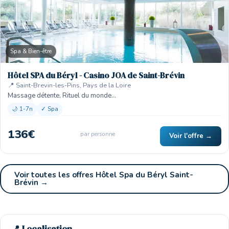
Spa & Bien-être
Hôtel SPA du Béryl - Casino JOA de Saint-Brévin
📍 Saint-Brevin-les-Pins, Pays de la Loire
Massage détente, Rituel du monde…
🌙 1-7n
✓ Spa
136€
par personne
Voir l'offre →
Voir toutes les offres Hôtel Spa du Béryl Saint-
Brévin →