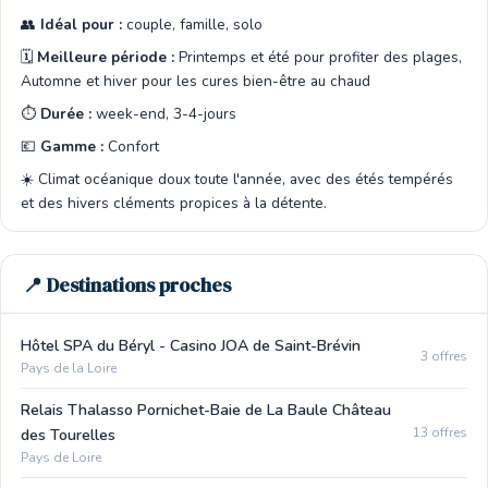
👥
Idéal pour :
couple, famille, solo
🗓️
Meilleure période :
Printemps et été pour profiter des plages,
Automne et hiver pour les cures bien-être au chaud
⏱️
Durée :
week-end, 3-4-jours
💶
Gamme :
Confort
☀️ Climat océanique doux toute l'année, avec des étés tempérés
et des hivers cléments propices à la détente.
📍 Destinations proches
Hôtel SPA du Béryl - Casino JOA de Saint-Brévin
3 offres
Pays de la Loire
Relais Thalasso Pornichet-Baie de La Baule Château
13 offres
des Tourelles
Pays de Loire