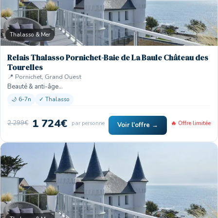
Thalasso & Mer
Relais Thalasso Pornichet-Baie de La Baule Château des
Tourelles
📍 Pornichet, Grand Ouest
Beauté & anti-âge…
🌙 6-7n
✓ Thalasso
1 724€
2 299€
par personne
🔥 Offre limitée
Voir l'offre →