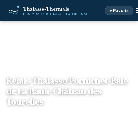
♥ Favoris
Accueil
Destinations
Relais Thalasso Pornichet-Baie de La Baule Château des
Tourelles
Relais Thalasso Pornichet-Baie
de La Baule Château des
Tourelles
📍
Pays de Loire
— 44380, Pornichet, France
7 offres disponibles
Dès
168€