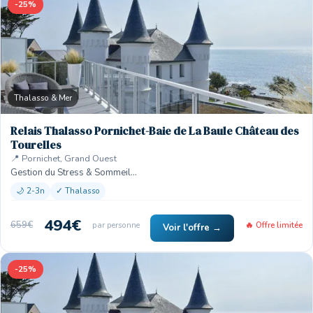
-25%
Thalasso & Mer
Relais Thalasso Pornichet-Baie de La Baule Château des
Tourelles
📍 Pornichet, Grand Ouest
Gestion du Stress & Sommeil…
🌙 2-3n
✓ Thalasso
494€
659€
par personne
🔥 Offre limitée
Voir l'offre →
-25%