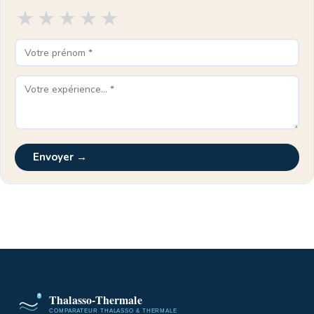
★
★
★
★
★
Envoyer →