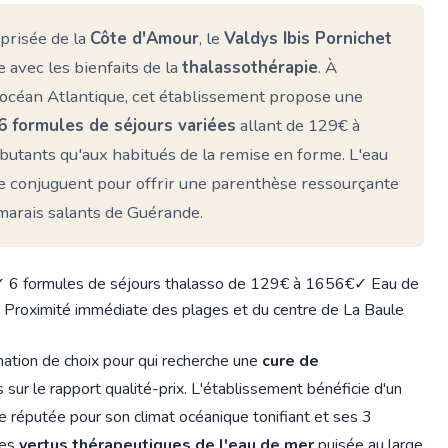
 prisée de la
Côte d'Amour
, le
Valdys Ibis Pornichet
avec les bienfaits de la
thalassothérapie
. À
 l'océan Atlantique, cet établissement propose une
6 formules de séjours variées
allant de 129€ à
butants qu'aux habitués de la remise en forme. L'eau
 se conjuguent pour offrir une parenthèse ressourçante
marais salants de Guérande.
 6 formules de séjours thalasso de 129€ à 1656€
✓ Eau de
 Proximité immédiate des plages et du centre de La Baule
tion de choix pour qui recherche une
cure de
ur le rapport qualité-prix. L'établissement bénéficie d'un
e réputée pour son climat océanique tonifiant et ses 3
les
vertus thérapeutiques de l'eau de mer
puisée au large,