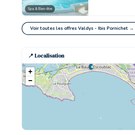
Spa & Bien-être
🏨
Voir toutes les offres Valdys - Ibis Pornichet →
📍 Localisation
🏨
🏨
+
−