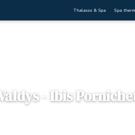
Thalasso & Spa
Spa therm
ccueil
Destinations
Valdys - Ibis Pornichet
Valdys - Ibis Porniche

Pays de Loire
— 44380, Pornichet, France
5 offres disponibles
Dès
129€