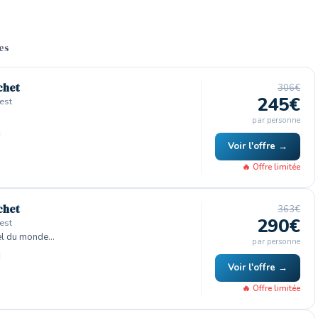
res
chet
306€
245€
est
par personne
Voir l'offre →
🔥 Offre limitée
chet
363€
290€
est
el du monde…
par personne
Voir l'offre →
🔥 Offre limitée