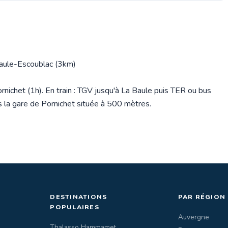
aule-Escoublac (3km)
ichet (1h). En train : TGV jusqu'à La Baule puis TER ou bus
s la gare de Pornichet située à 500 mètres.
DESTINATIONS
PAR RÉGION
POPULAIRES
Auvergne
Thalasso Hammamet