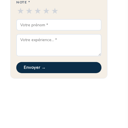
NOTE *
★
★
★
★
★
Envoyer →