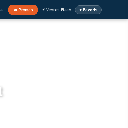
al
🔥 Promos
⚡ Ventes Flash
♥ Favoris
t