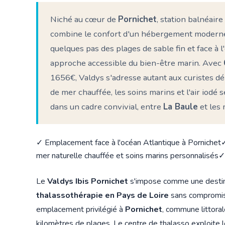
Niché au cœur de
Pornichet
, station balnéaire
combine le confort d'un hébergement moderne 
quelques pas des plages de sable fin et face à
approche accessible du bien-être marin. Avec
1656€, Valdys s'adresse autant aux curistes dé
de mer chauffée, les soins marins et l'air iodé
dans un cadre convivial, entre
La Baule
et les 
✓ Emplacement face à l'océan Atlantique à Pornichet
✓
mer naturelle chauffée et soins marins personnalisés
✓
Le
Valdys Ibis Pornichet
s'impose comme une destina
thalassothérapie en Pays de Loire
sans compromis s
emplacement privilégié à
Pornichet
, commune littoral
kilomètres de plages. Le centre de thalasso exploite 