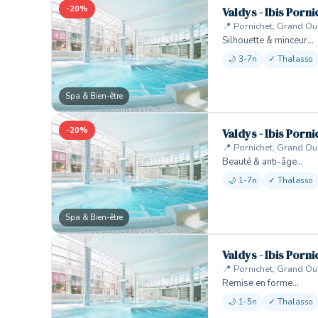
-20%
Valdys - Ibis Porni
📍 Pornichet, Grand Ou
Silhouette & minceur…
🌙 3-7n
✓ Thalasso
Spa & Bien-être
-20%
Valdys - Ibis Porni
📍 Pornichet, Grand Ou
Beauté & anti-âge…
🌙 1-7n
✓ Thalasso
Spa & Bien-être
Valdys - Ibis Porni
📍 Pornichet, Grand Ou
Remise en forme…
🌙 1-5n
✓ Thalasso