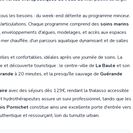
tous les besoins : du week-end détente au programme minceur,
dos/articulations. Chaque programme comprend des
soins marins
s, enveloppements d'algues, modelages, et accès aux espaces
e mer chauffée, d'un parcours aquatique dynamisant et de salles
lles et confortables, idéales après une journée de soins. La
 et découverte touristique : le centre-ville de
La Baule
et son
érande
à 20 minutes, et la presqu'île sauvage de
Guérande
aire
avec des séjours dès 129€, rendant la thalasso accessible
t hydrothérapeutes assure un suivi professionnel, tandis que les
bis Pornichet
constitue ainsi une excellente porte d'entrée vers
uthentique et ressourçant, loin du tumulte urbain.