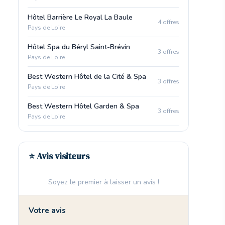
Hôtel Barrière Le Royal La Baule
4 offres
Pays de Loire
Hôtel Spa du Béryl Saint-Brévin
3 offres
Pays de Loire
Best Western Hôtel de la Cité & Spa
3 offres
Pays de Loire
Best Western Hôtel Garden & Spa
3 offres
Pays de Loire
⭐ Avis visiteurs
Soyez le premier à laisser un avis !
🏨
Votre avis