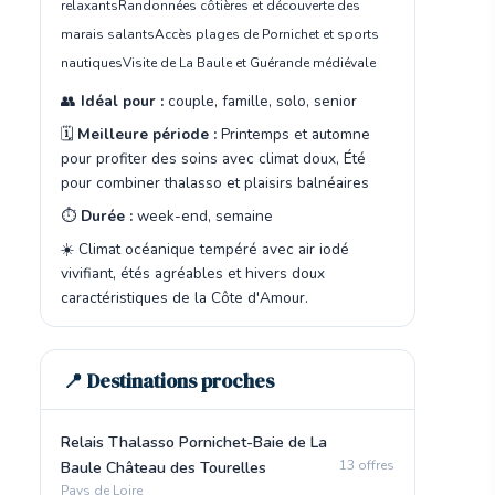
relaxants
Randonnées côtières et découverte des
marais salants
Accès plages de Pornichet et sports
nautiques
Visite de La Baule et Guérande médiévale
👥
Idéal pour :
couple, famille, solo, senior
🗓️
Meilleure période :
Printemps et automne
pour profiter des soins avec climat doux, Été
pour combiner thalasso et plaisirs balnéaires
⏱️
Durée :
week-end, semaine
☀️ Climat océanique tempéré avec air iodé
vivifiant, étés agréables et hivers doux
caractéristiques de la Côte d'Amour.
📍 Destinations proches
Relais Thalasso Pornichet-Baie de La
13 offres
Baule Château des Tourelles
Pays de Loire