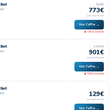
chet
966€
773€
est
par personne
Voir l'offre →
🔥 Offre limitée
chet
1 126€
901€
est
par personne
Voir l'offre →
🔥 Offre limitée
chet
129€
est
par personne
Voir l'offre →