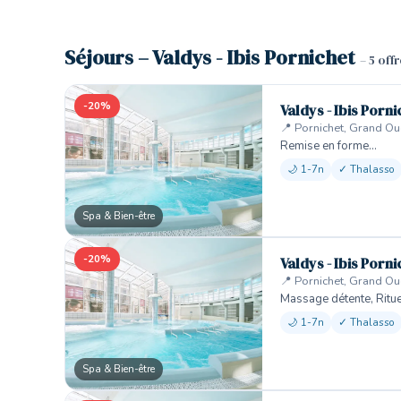
Séjours – Valdys - Ibis Pornichet
– 5 off
-20%
Valdys - Ibis Porni
📍 Pornichet, Grand Ou
Remise en forme…
🌙 1-7n
✓ Thalasso
Spa & Bien-être
-20%
Valdys - Ibis Porni
📍 Pornichet, Grand Ou
Massage détente, Ritu
🌙 1-7n
✓ Thalasso
Spa & Bien-être