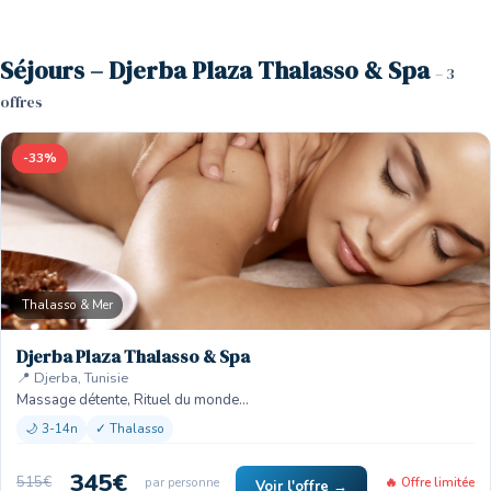
Séjours – Djerba Plaza Thalasso & Spa
– 3
offres
-33%
Thalasso & Mer
Djerba Plaza Thalasso & Spa
📍 Djerba, Tunisie
Massage détente, Rituel du monde…
🌙 3-14n
✓ Thalasso
345€
515€
par personne
🔥 Offre limitée
Voir l'offre →