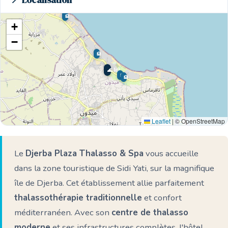
📍 Localisation
🏨
🏨
+
−
🏨
🌊 Ici
🏨
🏨
Leaflet
|
© OpenStreetMap
Le
Djerba Plaza Thalasso & Spa
vous accueille
dans la zone touristique de Sidi Yati, sur la magnifique
île de Djerba. Cet établissement allie parfaitement
thalassothérapie traditionnelle
et confort
méditerranéen. Avec son
centre de thalasso
moderne
et ses infrastructures complètes, l'hôtel