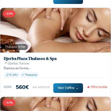
-33%
Thalasso & Mer
Djerba Plaza Thalasso & Spa
📍 Djerba, Tunisie
Remise en forme…
🌙 5-14n
✓ Thalasso
560€
836€
par personne
🔥 Offre limitée
Voir l'offre →
-33%