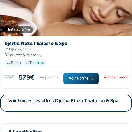
Thalasso & Mer
Djerba Plaza Thalasso & Spa
📍 Djerba, Tunisie
Silhouette & minceur…
🌙 5-14n
✓ Thalasso
579€
864€
par personne
🔥 Offre limitée
Voir l'offre →
Voir toutes les offres Djerba Plaza Thalasso & Spa
→
🏨