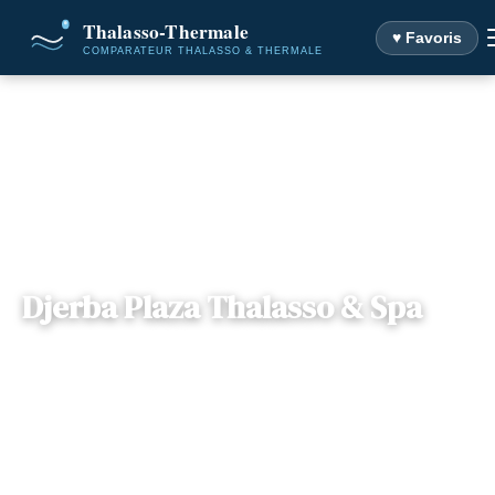
♥ Favoris
Accueil
Destinations
Djerba Plaza Thalasso & Spa
Djerba Plaza Thalasso & Spa
Gouvernorat
— Kantara - Zone touristique - Houmt
📍
Médenine ,
Souk, 4165, Sidi Yati, Tunisie
Tunisie
3 offres disponibles
Dès
345€