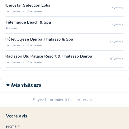
Iberostar Selection Eolia
7 offres
Gouvernorat Médenine
Télémaque Beach & Spa
2 offres
Tunisie
Hôtel Ulysse Djerba Thalasso & Spa
32 offres
Gouvernorat Médenine
Radisson Blu Palace Resort & Thalasso Djerba
30 offres
Gouvernorat Médenine
⭐ Avis visiteurs
Soyez le premier à laisser un avis !
Votre avis
NOTE *