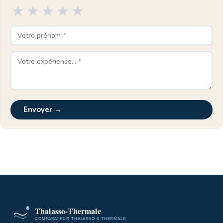
★
★
★
★
★
Envoyer →