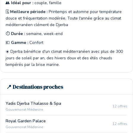
👥
Idéal pour :
couple, famille
🗓️
Meilleure période :
Printemps et automne pour température
douce et fréquentation modérée, Toute l'année grâce au climat
méditerranéen clément de Djerba
⏱️
Durée :
semaine, week-end
💶
Gamme :
Confort
☀️ Djerba bénéficie d'un climat méditerranéen avec plus de 300
jours de soleil par an, des hivers doux et des étés chauds
tempérés par la brise marine.
📍 Destinations proches
Yadis Djerba Thalasso & Spa
12 offres
Gouvernorat Médenine
Royal Garden Palace
12 offres
Gouvernorat Médenine