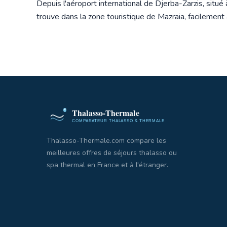
Depuis l'aéroport international de Djerba-Zarzis, situ
trouve dans la zone touristique de Mazraia, facilement
Thalasso-Thermale.com compare les
meilleures offres de séjours thalasso ou
spa thermal en France et à l'étranger.