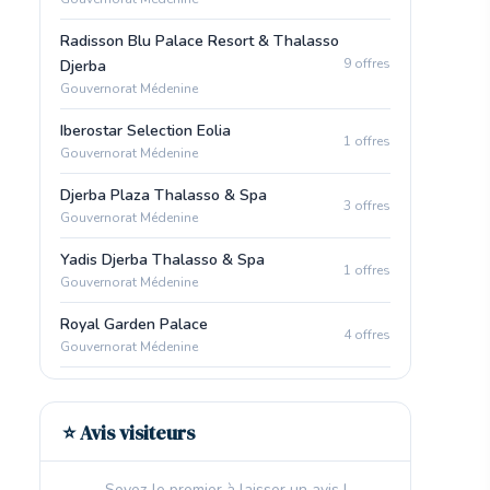
Radisson Blu Palace Resort & Thalasso
9 offres
Djerba
Gouvernorat Médenine
Iberostar Selection Eolia
1 offres
Gouvernorat Médenine
Djerba Plaza Thalasso & Spa
3 offres
Gouvernorat Médenine
Yadis Djerba Thalasso & Spa
1 offres
Gouvernorat Médenine
Royal Garden Palace
4 offres
Gouvernorat Médenine
⭐ Avis visiteurs
Soyez le premier à laisser un avis !