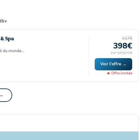
offre
 & Spa
517€
398€
el du monde…
par personne
Voir l'offre →
🔥 Offre limitée
 →