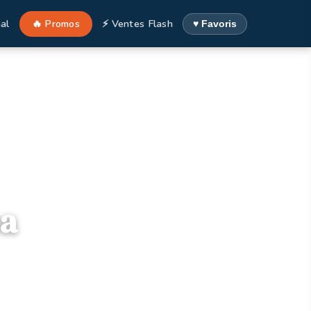
al
🔥 Promos
⚡ Ventes Flash
♥ Favoris
pa
nisie