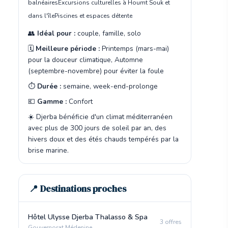
balnéaires
Excursions culturelles à Houmt Souk et
dans l'île
Piscines et espaces détente
👥
Idéal pour :
couple, famille, solo
🗓️
Meilleure période :
Printemps (mars-mai)
pour la douceur climatique, Automne
(septembre-novembre) pour éviter la foule
⏱️
Durée :
semaine, week-end-prolonge
💶
Gamme :
Confort
☀️ Djerba bénéficie d'un climat méditerranéen
avec plus de 300 jours de soleil par an, des
hivers doux et des étés chauds tempérés par la
brise marine.
📍 Destinations proches
Hôtel Ulysse Djerba Thalasso & Spa
3 offres
Gouvernorat Médenine