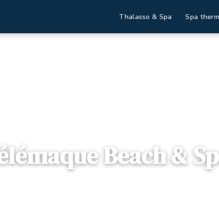
Thalasso & Spa
Spa therm
il
Destinations
Télémaque Beach & Spa
élémaque Beach & S
nisie , Tunisie
— Zone touristique - Houmt Souk, 4180, Mazraia, Tu
offre disponible
Dès
398€