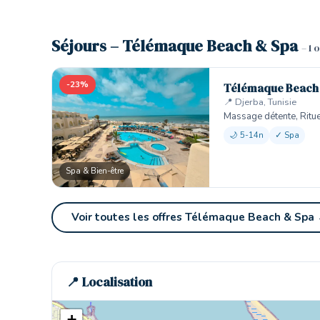
Séjours – Télémaque Beach & Spa
– 1 
-23%
Télémaque Beach
📍 Djerba, Tunisie
Massage détente, Ritu
🌙 5-14n
✓ Spa
Spa & Bien-être
Voir toutes les offres Télémaque Beach & Spa
📍 Localisation
+