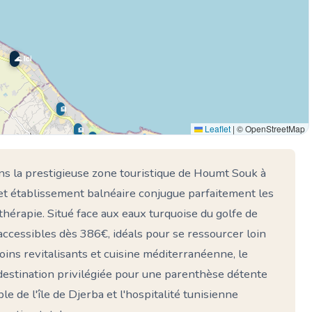
🌊 Ici
🏨
Leaflet
|
© OpenStreetMap
🏨
🏨
🏨
ns la prestigieuse zone touristique de Houmt Souk à
Cet établissement balnéaire conjugue parfaitement les
sothérapie. Situé face aux eaux turquoise du golfe de
ccessibles dès 386€, idéals pour se ressourcer loin
soins revitalisants et cuisine méditerranéenne, le
stination privilégiée pour une parenthèse détente
e de l'île de Djerba et l'hospitalité tunisienne