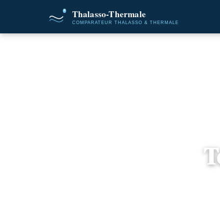
Accue
T
📍
Tu
1 