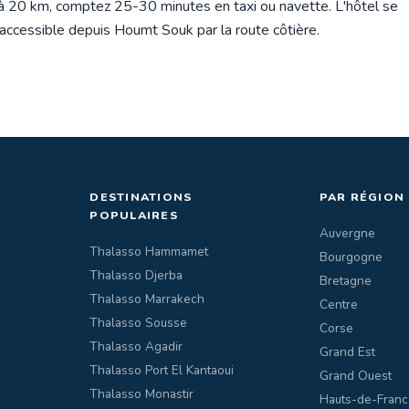
é à 20 km, comptez 25-30 minutes en taxi ou navette. L'hôtel se
 accessible depuis Houmt Souk par la route côtière.
DESTINATIONS
PAR RÉGION
POPULAIRES
Auvergne
Thalasso Hammamet
Bourgogne
Thalasso Djerba
Bretagne
Thalasso Marrakech
Centre
Thalasso Sousse
Corse
Thalasso Agadir
Grand Est
Thalasso Port El Kantaoui
Grand Ouest
Thalasso Monastir
Hauts-de-Franc