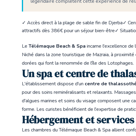
légendaire complètent cette expérience de rela
✓ Accès direct à la plage de sable fin de Djerba
✓ Cent
attractifs dès 386€ pour un séjour bien-être
✓ Situati
Le
Télémaque Beach & Spa
incarne l'excellence de l
Niché dans la zone touristique de Mazraia, à proximité
dorées qui font la renommée de l'île des Lotophages.
Un spa et centre de thal
L'établissement dispose d'un
centre de thalassoth
pour des soins reminéralisants et relaxants. Massage
d'algues marines et soins du visage composent une ca
forme. Les curistes bénéficient de l'expertise de prati
Hébergement et services
Les chambres du Télémaque Beach & Spa allient con