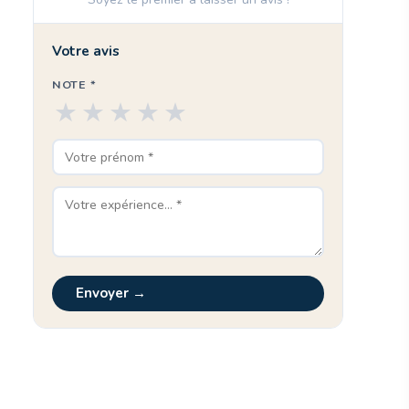
Votre avis
NOTE *
★
★
★
★
★
Envoyer →