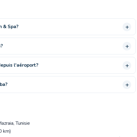
h & Spa?
h?
puis l'aéroport?
rba?
zraia, Tunisie
20 km)