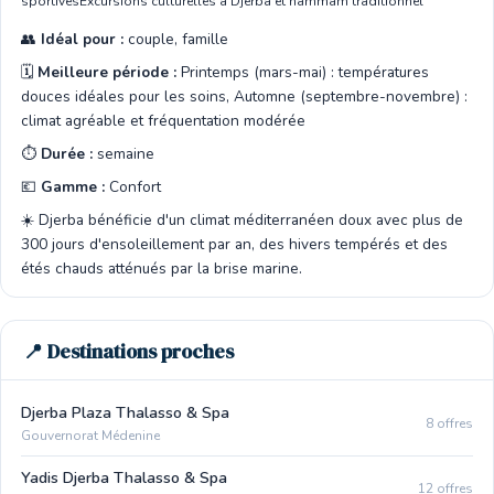
sportives
Excursions culturelles à Djerba et hammam traditionnel
👥
Idéal pour :
couple, famille
🗓️
Meilleure période :
Printemps (mars-mai) : températures
douces idéales pour les soins, Automne (septembre-novembre) :
climat agréable et fréquentation modérée
⏱️
Durée :
semaine
💶
Gamme :
Confort
☀️ Djerba bénéficie d'un climat méditerranéen doux avec plus de
300 jours d'ensoleillement par an, des hivers tempérés et des
étés chauds atténués par la brise marine.
📍 Destinations proches
Djerba Plaza Thalasso & Spa
8 offres
Gouvernorat Médenine
Yadis Djerba Thalasso & Spa
12 offres