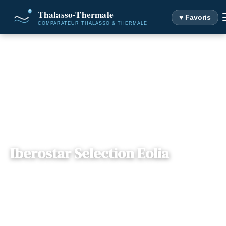
♥ Favoris
Accueil
Destinations
Iberostar Selection Eolia
Iberostar Selection Eolia
Gouvernorat Médenine ,
— 4116, أولاد عمر,
📍
Tunisie
Tunisie
1 offre disponible
Dès
675€