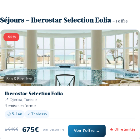
Séjours – Iberostar Selection Eolia
– 1 offre
-59%
Spa & Bien-être
Iberostar Selection Eolia
📍 Djerba, Tunisie
Remise en forme…
🌙 5-14n
✓ Thalasso
675€
1 646€
par personne
🔥 Offre limitée
Voir l'offre →