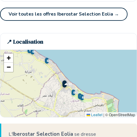
Voir toutes les offres Iberostar Selection Eolia →
📍 Localisation
🏨
🏨
+
🏨
−
🌊 Ici
🏨
🏨
🏨
Leaflet
|
© OpenStreetMap
L'
Iberostar Selection Eolia
se dresse