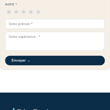
NOTE *
★
★
★
★
★
Envoyer →