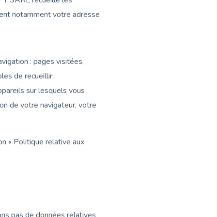
PT SARL recueille les
luent notamment votre adresse
vigation : pages visitées,
es de recueillir,
ppareils sur lesquels vous
ion de votre navigateur, votre
n « Politique relative aux
tons pas de données relatives