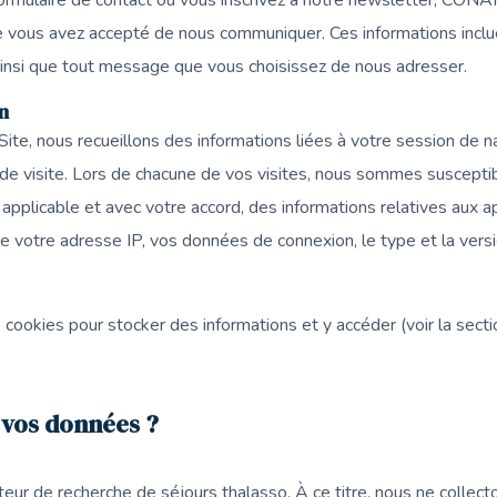
ormulaire de contact ou vous inscrivez à notre newsletter, CONA
e vous avez accepté de nous communiquer. Ces informations inc
ainsi que tout message que vous choisissez de nous adresser.
n
ite, nous recueillons des informations liées à votre session de na
de visite. Lors de chacune de vos visites, nous sommes susceptibl
applicable et avec votre accord, des informations relatives aux a
que votre adresse IP, vos données de connexion, le type et la vers
ookies pour stocker des informations et y accéder (voir la sectio
 vos données ?
ur de recherche de séjours thalasso. À ce titre, nous ne collec