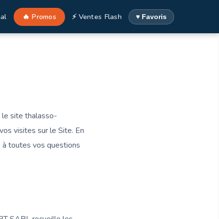
al
🔥 Promos
⚡ Ventes Flash
♥ Favoris
e site thalasso-
os visites sur le Site. En
re à toutes vos questions