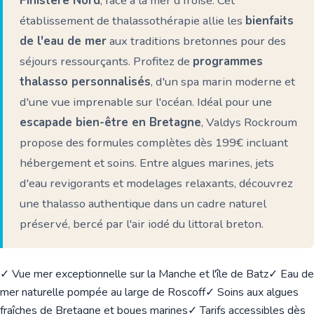
Finistère Nord
, face à la mer d'Iroise. Cet
établissement de thalassothérapie allie les
bienfaits
de l'eau de mer
aux traditions bretonnes pour des
séjours ressourçants. Profitez de
programmes
thalasso personnalisés
, d'un spa marin moderne et
d'une vue imprenable sur l'océan. Idéal pour une
escapade bien-être en Bretagne
, Valdys Rockroum
propose des formules complètes dès 199€ incluant
hébergement et soins. Entre algues marines, jets
d'eau revigorants et modelages relaxants, découvrez
une thalasso authentique dans un cadre naturel
préservé, bercé par l'air iodé du littoral breton.
✓ Vue mer exceptionnelle sur la Manche et l'île de Batz
✓ Eau de
mer naturelle pompée au large de Roscoff
✓ Soins aux algues
fraîches de Bretagne et boues marines
✓ Tarifs accessibles dès