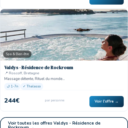
Spa & Bien-être
Valdys - Résidence de Rockroum
📍 Roscoff, Bretagne
Massage détente, Rituel du monde…
🌙 1-7n
✓ Thalasso
244€
par personne
Voir l'offre →
Voir toutes les offres Valdys - Résidence de
Rockroum →