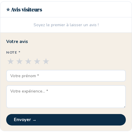
⭐ Avis visiteurs
Soyez le premier à laisser un avis !
Votre avis
NOTE *
★
★
★
★
★
Envoyer →