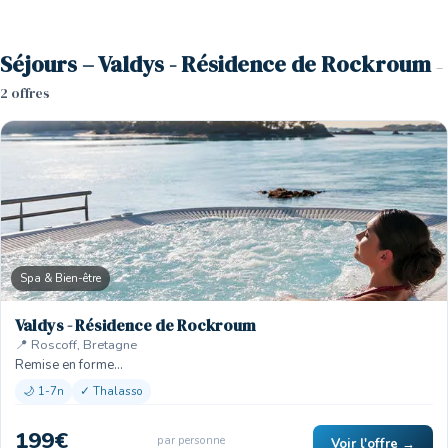
Séjours – Valdys - Résidence de Rockroum
–
2 offres
Spa & Bien-être
Valdys - Résidence de Rockroum
📍 Roscoff, Bretagne
Remise en forme…
🌙 1-7n
✓ Thalasso
199€
par personne
Voir l'offre →