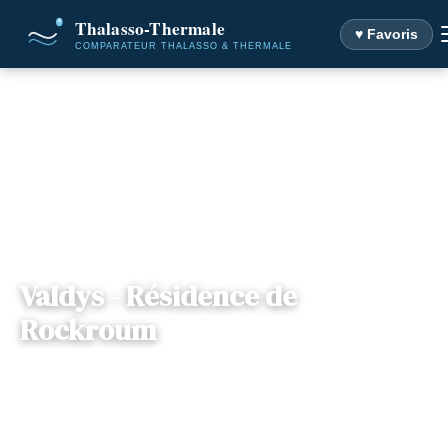
♥ Favoris
Accueil
Destinations
Valdys - Résidence de Rockroum
Valdys - Résidence de
Rockroum
📍
Bretagne
— 29680, Roscoff, France
2 offres disponibles
Dès
199€