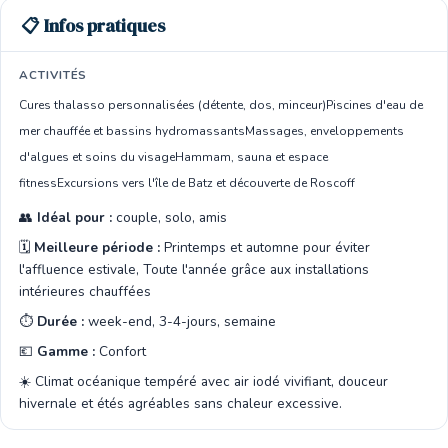
📋 Infos pratiques
ACTIVITÉS
Cures thalasso personnalisées (détente, dos, minceur)
Piscines d'eau de
mer chauffée et bassins hydromassants
Massages, enveloppements
d'algues et soins du visage
Hammam, sauna et espace
fitness
Excursions vers l'île de Batz et découverte de Roscoff
👥
Idéal pour :
couple, solo, amis
🗓️
Meilleure période :
Printemps et automne pour éviter
l'affluence estivale, Toute l'année grâce aux installations
intérieures chauffées
⏱️
Durée :
week-end, 3-4-jours, semaine
💶
Gamme :
Confort
☀️ Climat océanique tempéré avec air iodé vivifiant, douceur
hivernale et étés agréables sans chaleur excessive.