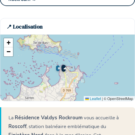
📍 Localisation
+
−
🌊 Ici
🏨
Leaflet
|
© OpenStreetMap
La
Résidence Valdys Rockroum
vous accueille à
Roscoff
, station balnéaire emblématique du