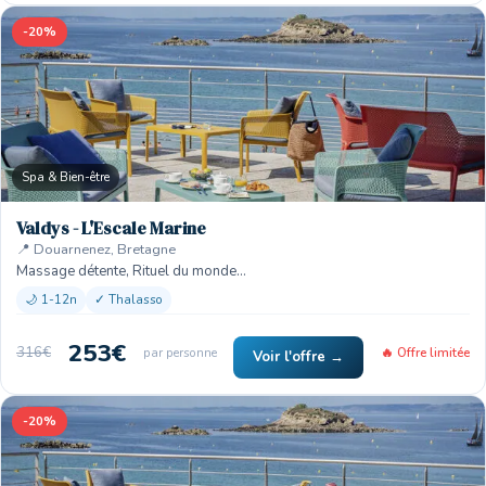
-20%
Spa & Bien-être
Valdys - L'Escale Marine
📍 Douarnenez, Bretagne
Massage détente, Rituel du monde…
🌙 1-12n
✓ Thalasso
253€
316€
par personne
🔥 Offre limitée
Voir l'offre →
-20%