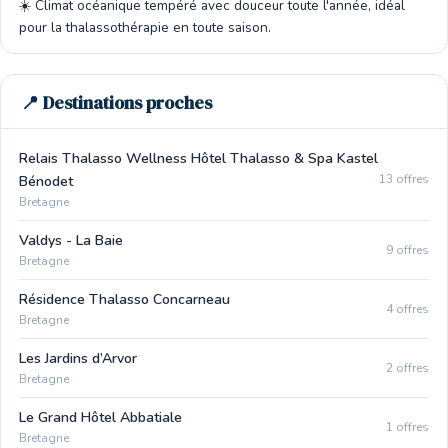
☀️ Climat océanique tempéré avec douceur toute l'année, idéal
pour la thalassothérapie en toute saison.
📍 Destinations proches
Relais Thalasso Wellness Hôtel Thalasso & Spa Kastel
13 offres
Bénodet
Bretagne
Valdys - La Baie
9 offres
Bretagne
Résidence Thalasso Concarneau
4 offres
Bretagne
Les Jardins d’Arvor
2 offres
Bretagne
Le Grand Hôtel Abbatiale
1 offres
Bretagne