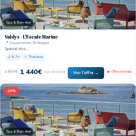
Spa & Bien-être
Valdys - L'Escale Marine
📍 Douarnenez, Bretagne
Spécial dos…
🌙 6-7n
✓ Thalasso
1 440€
1 800€
par personne
🔥 Offre limitée
Voir l'offre →
-16%
Spa & Bien-être