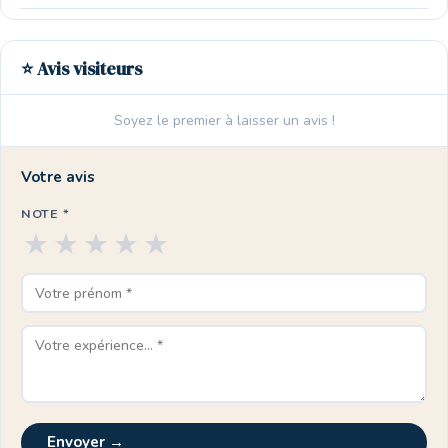
⭐ Avis visiteurs
Soyez le premier à laisser un avis !
Votre avis
NOTE *
★
★
★
★
★
Envoyer →