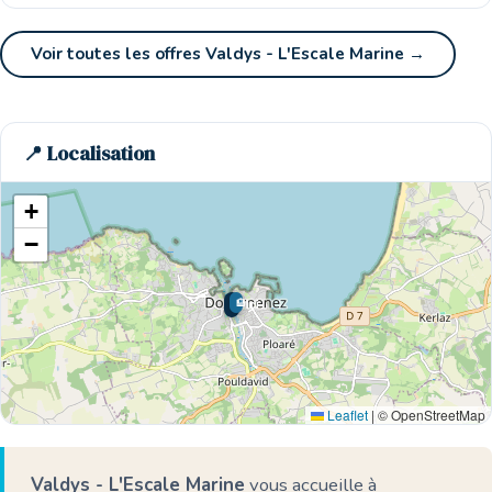
Voir toutes les offres Valdys - L'Escale Marine →
📍 Localisation
+
−
🏨
🌊 Ici
Leaflet
|
© OpenStreetMap
Valdys - L'Escale Marine
vous accueille à