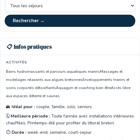
Rechercher →
📋 Infos pratiques
ACTIVITÉS
Bains hydromassants et parcours aquatiques marins
Massages et
modelages relaxants aux algues bretonnes
Enveloppements marins et
soins corporels détoxifiants
Aquagym et coaching bien-être
Accès libre
aux espaces détente et saunas
👥
Idéal pour :
couple, famille, solo, seniors
🗓️
Meilleure période :
Toute l'année avec installations intérieures
chauffées, Printemps-été pour profiter du littoral breton
⏱️
Durée :
week-end, semaine, court-sejour