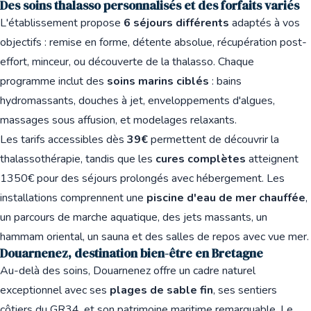
Des soins thalasso personnalisés et des forfaits variés
L'établissement propose
6 séjours différents
adaptés à vos
objectifs : remise en forme, détente absolue, récupération post-
effort, minceur, ou découverte de la thalasso. Chaque
programme inclut des
soins marins ciblés
: bains
hydromassants, douches à jet, enveloppements d'algues,
massages sous affusion, et modelages relaxants.
Les tarifs accessibles dès
39€
permettent de découvrir la
thalassothérapie, tandis que les
cures complètes
atteignent
1350€ pour des séjours prolongés avec hébergement. Les
installations comprennent une
piscine d'eau de mer chauffée
,
un parcours de marche aquatique, des jets massants, un
hammam oriental, un sauna et des salles de repos avec vue mer.
Douarnenez, destination bien-être en Bretagne
Au-delà des soins, Douarnenez offre un cadre naturel
exceptionnel avec ses
plages de sable fin
, ses sentiers
côtiers du GR34, et son patrimoine maritime remarquable. Le