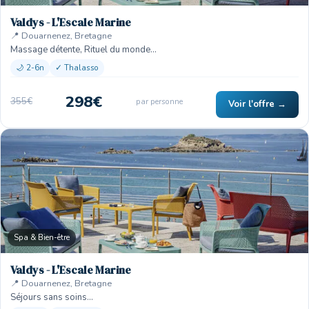
Valdys - L'Escale Marine
📍 Douarnenez, Bretagne
Massage détente, Rituel du monde…
🌙 2-6n
✓ Thalasso
298€
355€
par personne
Voir l'offre →
Spa & Bien-être
Valdys - L'Escale Marine
📍 Douarnenez, Bretagne
Séjours sans soins…