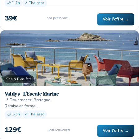
🌙 1-7n
✓ Thalasso
39€
par personne
Voir l'offre →
Spa & Bien-être
Valdys - L'Escale Marine
📍 Douarnenez, Bretagne
Remise en forme…
🌙 1-5n
✓ Thalasso
129€
par personne
Voir l'offre →