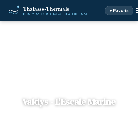
♥ Favoris
Accueil
Destinations
Valdys - L'Escale Marine
Valdys - L'Escale Marine
📍
Bretagne
— 29100, Douarnenez, France
6 offres disponibles
Dès
39€