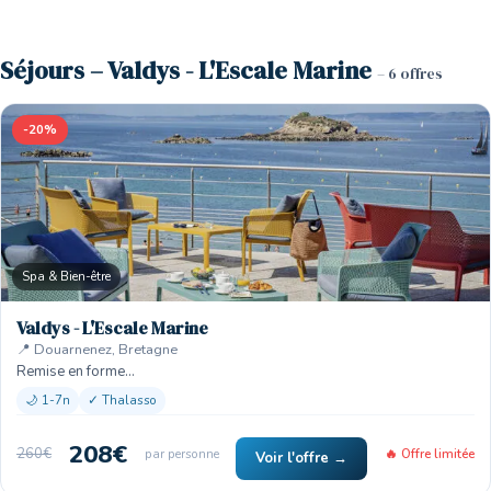
Séjours – Valdys - L'Escale Marine
– 6 offres
-20%
Spa & Bien-être
Valdys - L'Escale Marine
📍 Douarnenez, Bretagne
Remise en forme…
🌙 1-7n
✓ Thalasso
208€
260€
par personne
🔥 Offre limitée
Voir l'offre →