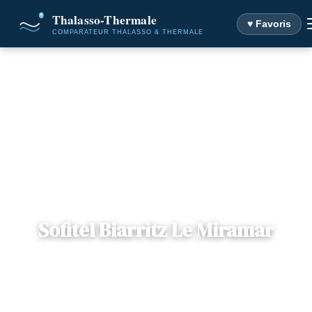
♥ Favoris
Accueil
Destinations
Sofitel Biarritz Le Miramar
Sofitel Biarritz Le Miramar
📍
Aquitaine
— 64200, Biarritz, France
5 offres disponibles
Dès
120€