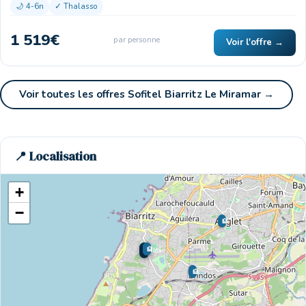
🌙 4-6n
✓ Thalasso
1 519€
par personne
Voir l'offre →
Voir toutes les offres Sofitel Biarritz Le Miramar →
🏨
📍 Localisation
+
−
🏨
🏨
🏨
🌊 Ici
🏨