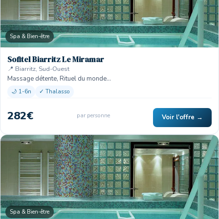
Spa & Bien-être
Sofitel Biarritz Le Miramar
📍 Biarritz, Sud-Ouest
Massage détente, Rituel du monde…
🌙 1-6n
✓ Thalasso
282€
par personne
Voir l'offre →
Spa & Bien-être