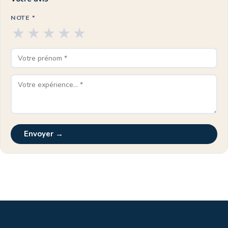
NOTE *
★
★
★
★
★
Envoyer →