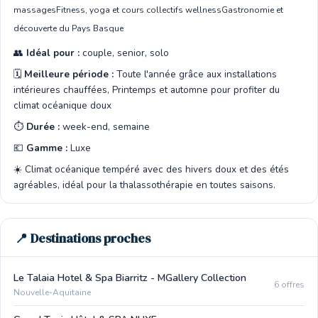
massages
Fitness, yoga et cours collectifs wellness
Gastronomie et
découverte du Pays Basque
👥
Idéal pour :
couple, senior, solo
🗓️
Meilleure période :
Toute l'année grâce aux installations
intérieures chauffées, Printemps et automne pour profiter du
climat océanique doux
⏱️
Durée :
week-end, semaine
💶
Gamme :
Luxe
☀️ Climat océanique tempéré avec des hivers doux et des étés
agréables, idéal pour la thalassothérapie en toutes saisons.
📍 Destinations proches
Le Talaia Hotel & Spa Biarritz - MGallery Collection
6 offres
Nouvelle-Aquitaine