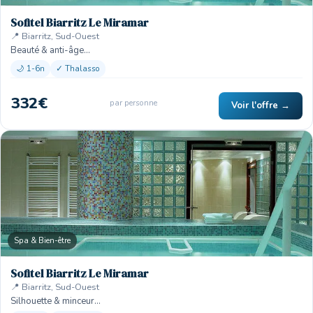
Sofitel Biarritz Le Miramar
📍 Biarritz, Sud-Ouest
Beauté & anti-âge…
🌙 1-6n
✓ Thalasso
332€
par personne
Voir l'offre →
Spa & Bien-être
Sofitel Biarritz Le Miramar
📍 Biarritz, Sud-Ouest
Silhouette & minceur…