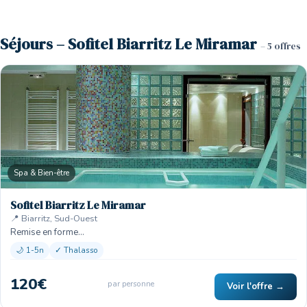
Séjours – Sofitel Biarritz Le Miramar
– 5 offres
Spa & Bien-être
Sofitel Biarritz Le Miramar
📍 Biarritz, Sud-Ouest
Remise en forme…
🌙 1-5n
✓ Thalasso
120€
par personne
Voir l'offre →