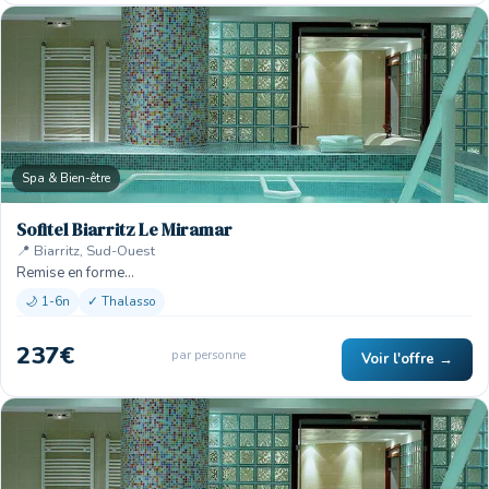
Spa & Bien-être
Sofitel Biarritz Le Miramar
📍 Biarritz, Sud-Ouest
Remise en forme…
🌙 1-6n
✓ Thalasso
237€
par personne
Voir l'offre →