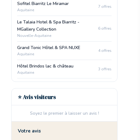
Sofitel Biarritz Le Miramar
7 offres
Aquitaine
Le Talaia Hotel & Spa Biarritz -
6 offres
MGallery Collection
Nouvelle-Aquitaine
Grand Tonic Hôtel & SPA NUXE
4 offres
Aquitaine
Hôtel Brindos lac & château
3 offres
Aquitaine
⭐ Avis visiteurs
Soyez le premier à laisser un avis !
Votre avis