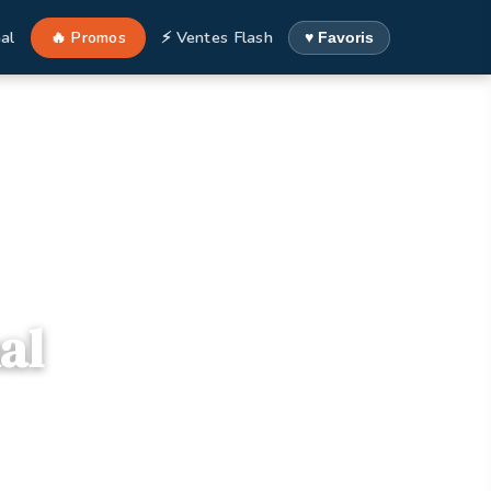
al
🔥 Promos
⚡ Ventes Flash
♥ Favoris
al