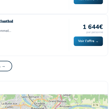
tlanthal
1 644€
Sommeil…
par personne
Voir l'offre →
l →
🏨