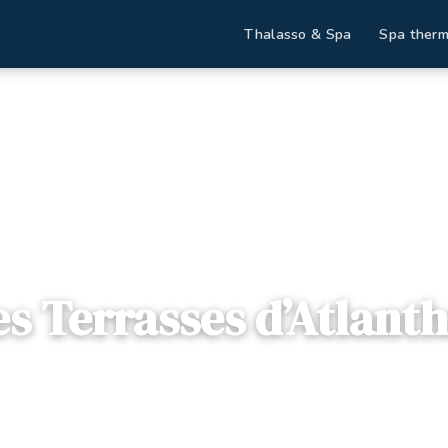
Thalasso & Spa
Spa therm
l
Destinations
Les Terrasses d’Atlanthal
es Terrasses d’Atlanth
itaine
— 64600, Anglet, France
ffres disponibles
Dès
127€