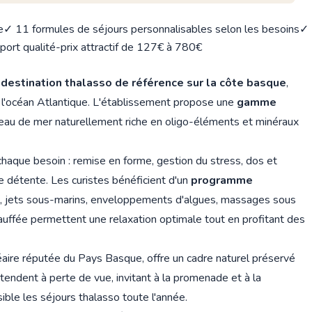
e
✓ 11 formules de séjours personnalisables selon les besoins
✓
ort qualité-prix attractif de 127€ à 780€
e
destination thalasso de référence sur la côte basque
,
e l'océan Atlantique. L'établissement propose une
gamme
l'eau de mer naturellement riche en oligo-éléments et minéraux
haque besoin : remise en forme, gestion du stress, dos et
e détente. Les curistes bénéficient d'un
programme
, jets sous-marins, enveloppements d'algues, massages sous
auffée permettent une relaxation optimale tout en profitant des
néaire réputée du Pays Basque, offre un cadre naturel préservé
endent à perte de vue, invitant à la promenade et à la
ble les séjours thalasso toute l'année.