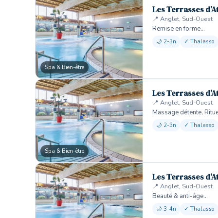
Les Terrasses d’A
📍 Anglet, Sud-Ouest
Remise en forme…
🌙 2-3n
✓ Thalasso
Spa & Bien-être
Les Terrasses d’A
📍 Anglet, Sud-Ouest
Massage détente, Ritu
🌙 2-3n
✓ Thalasso
Spa & Bien-être
Les Terrasses d’A
📍 Anglet, Sud-Ouest
Beauté & anti-âge…
🌙 3-4n
✓ Thalasso