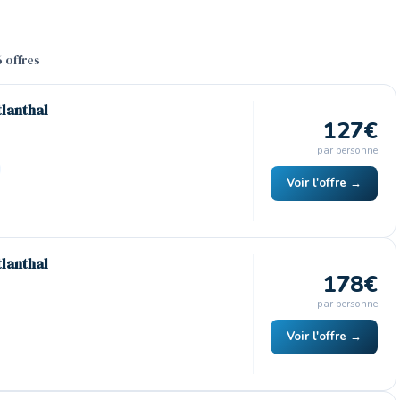
6 offres
tlanthal
127€
par personne
Voir l'offre →
tlanthal
178€
par personne
Voir l'offre →