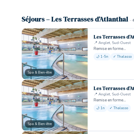
Séjours – Les Terrasses d’Atlanthal
– 
Les Terrasses d’A
📍 Anglet, Sud-Ouest
Remise en forme…
🌙 1-5n
✓ Thalasso
Spa & Bien-être
Les Terrasses d’A
📍 Anglet, Sud-Ouest
Remise en forme…
🌙 1n
✓ Thalasso
Spa & Bien-être