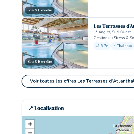
Spa & Bien-être
Les Terrasses d’A
📍 Anglet, Sud-Ouest
Gestion du Stress & 
🌙 6-7n
✓ Thalasso
Spa & Bien-être
Voir toutes les offres Les Terrasses d’Atlantha
📍 Localisation
+
−