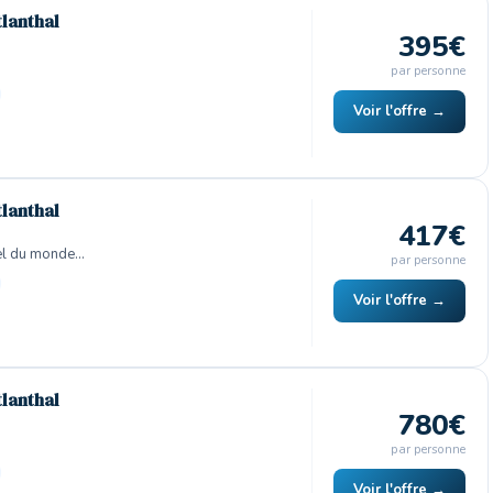
tlanthal
395€
par personne
Voir l'offre →
tlanthal
417€
el du monde…
par personne
Voir l'offre →
tlanthal
780€
par personne
Voir l'offre →