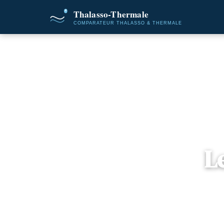
Accuei
L
📍
Aqu
6 o