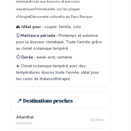
marines
Accès aux bassins et parcours
aquatiques
Promenades sur les plages
d'Anglet
Découverte culturelle du Pays Basque
👥
Idéal pour :
couple, famille, solo
🗓️
Meilleure période :
Printemps et automne
pour la douceur climatique, Toute l'année grâce
au climat océanique tempéré
⏱️
Durée :
week-end, semaine
☀️ Climat océanique tempéré avec des
températures douces toute l'année, idéal pour
les cures de thalassothérapie.
📍 Destinations proches
Atlanthal
16 offres
Aquitaine