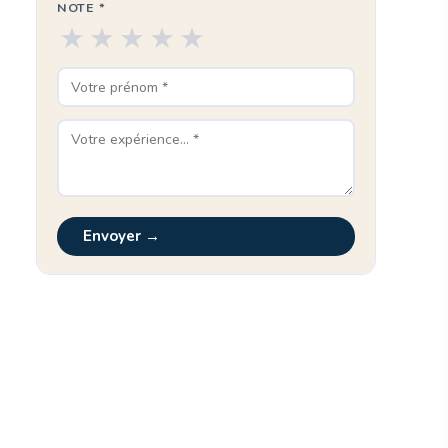
NOTE *
★
★
★
★
★
Envoyer →