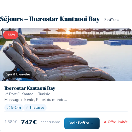
Séjours – Iberostar Kantaoui Bay
– 2 offres
-53%
Spa & Bien-être
Iberostar Kantaoui Bay
📍 Port El Kantaoui, Tunisie
Massage détente, Rituel du monde…
🌙 5-14n
✓ Thalasso
747€
1 589€
par personne
🔥 Offre limitée
Voir l'offre →