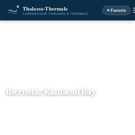
♥ Favoris
Accueil
Destinations
Iberostar Kantaoui Bay
Iberostar Kantaoui Bay
Gouvernorat
— Rue de la Corniche, 4089, Port El
📍
Sousse , Tunisie
Kantaoui, Tunisie
2 offres disponibles
Dès
598€