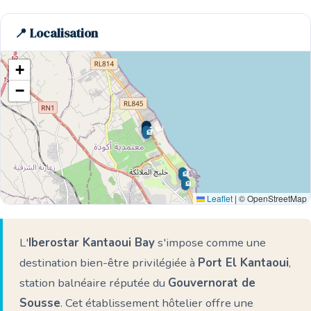
📍 Localisation
+
−
🌊 Ici
🏨
🏨
🏨
Leaflet
|
© OpenStreetMap
L'
Iberostar Kantaoui Bay
s'impose comme une
destination bien-être privilégiée à
Port El Kantaoui
,
station balnéaire réputée du
Gouvernorat de
🏨
Sousse
. Cet établissement hôtelier offre une
🏨