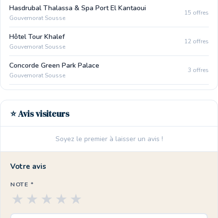
Hasdrubal Thalassa & Spa Port El Kantaoui
15 offres
Gouvernorat Sousse
Hôtel Tour Khalef
12 offres
Gouvernorat Sousse
Concorde Green Park Palace
3 offres
Gouvernorat Sousse
⭐ Avis visiteurs
Soyez le premier à laisser un avis !
Votre avis
NOTE *
★
★
★
★
★