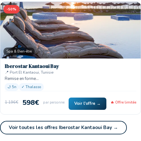
-50%
Spa & Bien-être
Iberostar Kantaoui Bay
📍 Port El Kantaoui, Tunisie
Remise en forme…
🌙 5n
✓ Thalasso
598€
1 196€
par personne
🔥 Offre limitée
Voir l'offre →
Voir toutes les offres Iberostar Kantaoui Bay →