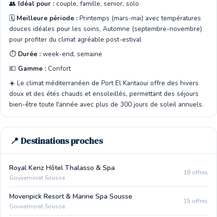
👥
Idéal pour :
couple, famille, senior, solo
🗓️
Meilleure période :
Printemps (mars-mai) avec températures
douces idéales pour les soins, Automne (septembre-novembre)
pour profiter du climat agréable post-estival
⏱️
Durée :
week-end, semaine
💶
Gamme :
Confort
☀️ Le climat méditerranéen de Port El Kantaoui offre des hivers
doux et des étés chauds et ensoleillés, permettant des séjours
bien-être toute l'année avec plus de 300 jours de soleil annuels.
📍 Destinations proches
Royal Kenz Hôtel Thalasso & Spa
18 offres
Gouvernorat Sousse
Movenpick Resort & Marine Spa Sousse
15 offres
Gouvernorat Sousse