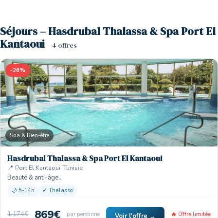
Séjours – Hasdrubal Thalassa & Spa Port El
Kantaoui
– 4 offres
-26%
Spa & Bien-être
Hasdrubal Thalassa & Spa Port El Kantaoui
📍 Port El Kantaoui, Tunisie
Beauté & anti-âge…
🌙 5-14n
✓ Thalasso
869€
1 174€
par personne
🔥 Offre limitée
Voir l'offre →