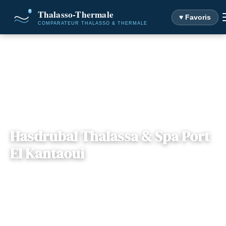
♥ Favoris
Accueil
Destinations
Hasdrubal Thalassa & Spa Port El Kantaoui
Hasdrubal Thalassa & Spa Port
El Kantaoui
Gouvernorat Sousse ,
— 4089, Port El Kantaoui,
📍
Tunisie
Tunisie
4 offres disponibles
Dès
483€