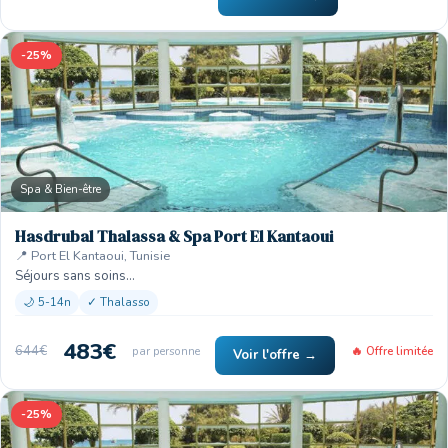
-25%
Spa & Bien-être
Hasdrubal Thalassa & Spa Port El Kantaoui
📍 Port El Kantaoui, Tunisie
Séjours sans soins…
🌙 5-14n
✓ Thalasso
483€
644€
par personne
🔥 Offre limitée
Voir l'offre →
-25%