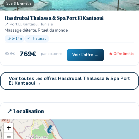
Spa & Bien-être
Hasdrubal Thalassa & Spa Port El Kantaoui
📍 Port El Kantaoui, Tunisie
Massage détente, Rituel du monde…
🌙 5-14n
✓ Thalasso
769€
999€
par personne
🔥 Offre limitée
Voir l'offre →
Voir toutes les offres Hasdrubal Thalassa & Spa Port
El Kantaoui →
📍 Localisation
+
🏨
🏨
−