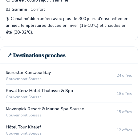
⏱️
Durée :
court-sejour, semaine
💶
Gamme :
Confort
☀️ Climat méditerranéen avec plus de 300 jours d'ensoleillement
annuel, températures douces en hiver (15-18°C) et chaudes en
été (28-32°C).
📍 Destinations proches
Iberostar Kantaoui Bay
24 offres
Gouvernorat Sousse
Royal Kenz Hôtel Thalasso & Spa
18 offres
Gouvernorat Sousse
Movenpick Resort & Marine Spa Sousse
15 offres
Gouvernorat Sousse
Hôtel Tour Khalef
12 offres
Gouvernorat Sousse