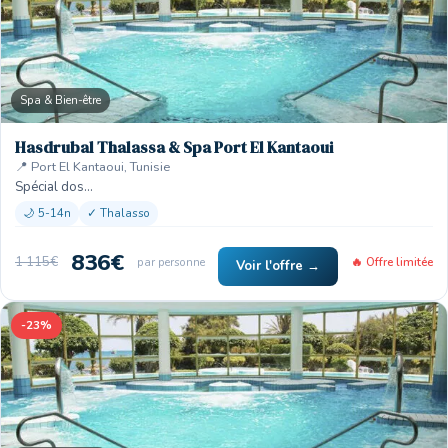
Spa & Bien-être
Hasdrubal Thalassa & Spa Port El Kantaoui
📍 Port El Kantaoui, Tunisie
Spécial dos…
🌙 5-14n
✓ Thalasso
836€
1 115€
par personne
🔥 Offre limitée
Voir l'offre →
-23%