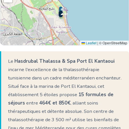
🏨
🌊 Ici
Leaflet
|
© OpenStreetMap
🏨
Le
Hasdrubal Thalassa & Spa Port El Kantaoui
🏨
incarne l'excellence de la thalassothérapie
tunisienne dans un cadre méditerranéen enchanteur.
Situé face à la marina de Port El Kantaoui, cet
établissement 5 étoiles propose
15 formules de
séjours
entre
464€ et 850€
, alliant soins
thérapeutiques et détente absolue. Son centre de
thalassothérapie de 3 500 m² utilise les bienfaits de
l'eau de mer Méditerranée pour des cures complètes