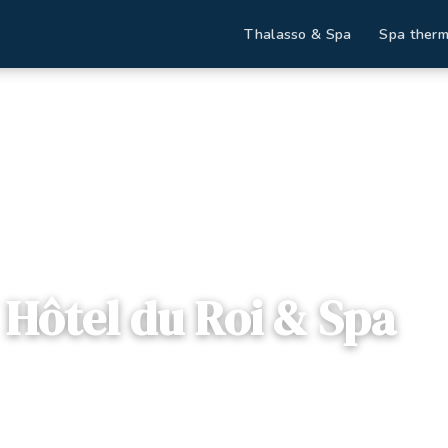
Thalasso & Spa
Spa therm
Accueil
Destinations
Hôtel du Roi & Spa
Hôtel du Roi & Spa
📍
Occitanie
— Rue des Calquières, 11000, Carcassonne, France
4 offres disponibles
Dès
118€