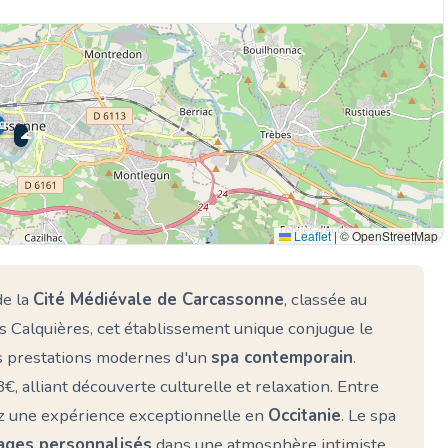
🏨
🏨
🌊 Ici
Leaflet
|
© OpenStreetMap
de la
Cité Médiévale de Carcassonne
, classée au
 Calquières, cet établissement unique conjugue le
es prestations modernes d'un
spa contemporain
.
€, alliant découverte culturelle et relaxation. Entre
vez une expérience exceptionnelle en
Occitanie
. Le spa
ges personnalisés
dans une atmosphère intimiste.