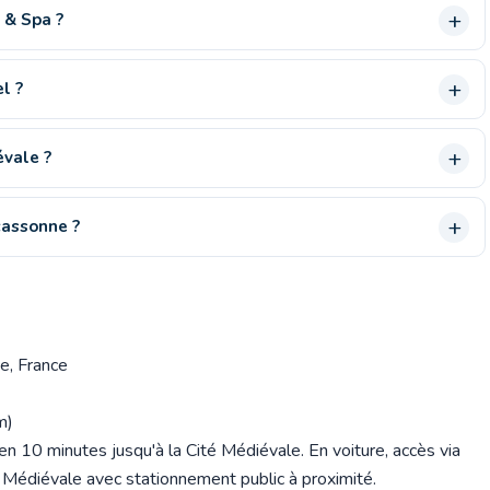
i & Spa ?
l ?
évale ?
cassonne ?
e, France
m)
n 10 minutes jusqu'à la Cité Médiévale. En voiture, accès via
é Médiévale avec stationnement public à proximité.