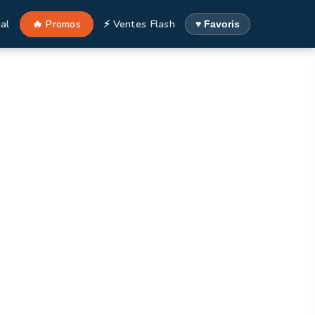
al
🔥 Promos
⚡ Ventes Flash
♥ Favoris