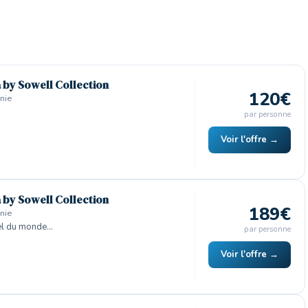
a by Sowell Collection
120€
nie
par personne
Voir l'offre →
a by Sowell Collection
189€
nie
el du monde…
par personne
Voir l'offre →