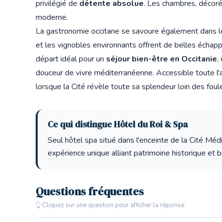
privilégié de
détente absolue
. Les chambres, décoré
moderne.
La gastronomie occitane se savoure également dans le
et les vignobles environnants offrent de belles échapp
départ idéal pour un
séjour bien-être en Occitanie
,
douceur de vivre méditerranéenne. Accessible toute l'a
lorsque la Cité révèle toute sa splendeur loin des foul
Ce qui distingue Hôtel du Roi & Spa
Seul hôtel spa situé dans l'enceinte de la Cité M
expérience unique alliant patrimoine historique et
Questions fréquentes
👆 Cliquez sur une question pour afficher la réponse