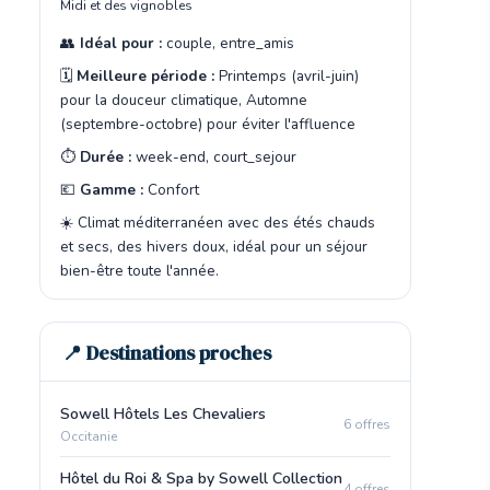
Midi et des vignobles
👥
Idéal pour :
couple, entre_amis
🗓️
Meilleure période :
Printemps (avril-juin)
pour la douceur climatique, Automne
(septembre-octobre) pour éviter l'affluence
⏱️
Durée :
week-end, court_sejour
💶
Gamme :
Confort
☀️ Climat méditerranéen avec des étés chauds
et secs, des hivers doux, idéal pour un séjour
bien-être toute l'année.
📍 Destinations proches
Sowell Hôtels Les Chevaliers
6 offres
Occitanie
Hôtel du Roi & Spa by Sowell Collection
4 offres