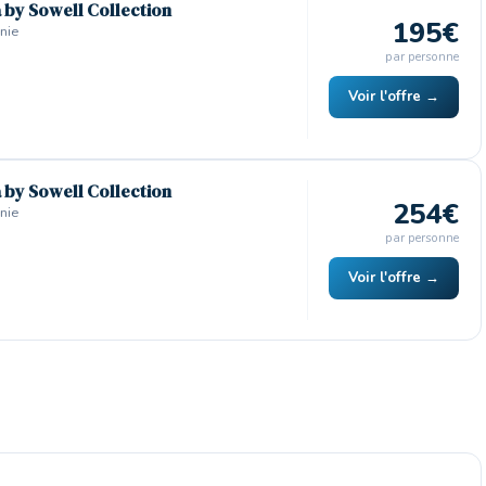
a by Sowell Collection
195€
nie
par personne
Voir l'offre →
a by Sowell Collection
254€
nie
par personne
Voir l'offre →