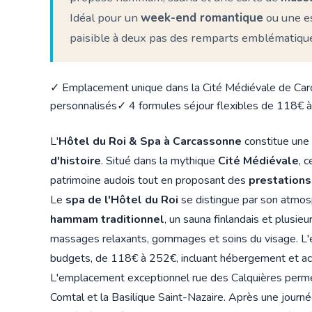
Idéal pour un
week-end romantique
ou une es
paisible à deux pas des remparts emblématiqu
✓ Emplacement unique dans la Cité Médiévale de Ca
personnalisés
✓ 4 formules séjour flexibles de 118€ 
L'
Hôtel du Roi & Spa à Carcassonne
constitue une 
d'histoire
. Situé dans la mythique
Cité Médiévale
, 
patrimoine audois tout en proposant des
prestation
Le
spa de l'Hôtel du Roi
se distingue par son atmosp
hammam traditionnel
, un sauna finlandais et plusieu
massages relaxants, gommages et soins du visage. L
budgets, de 118€ à 252€, incluant hébergement et ac
L'emplacement exceptionnel rue des Calquières perme
Comtal et la Basilique Saint-Nazaire. Après une journé