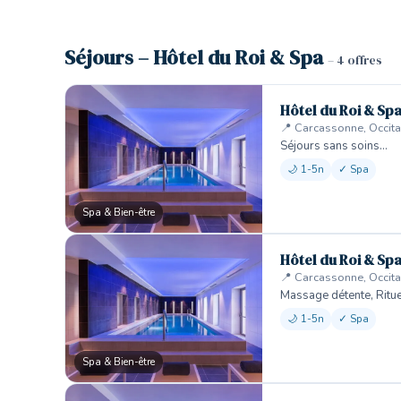
Séjours – Hôtel du Roi & Spa
– 4 offres
Hôtel du Roi & Sp
📍 Carcassonne, Occita
Séjours sans soins…
🌙 1-5n
✓ Spa
Spa & Bien-être
Hôtel du Roi & Sp
📍 Carcassonne, Occita
Massage détente, Ritu
🌙 1-5n
✓ Spa
Spa & Bien-être