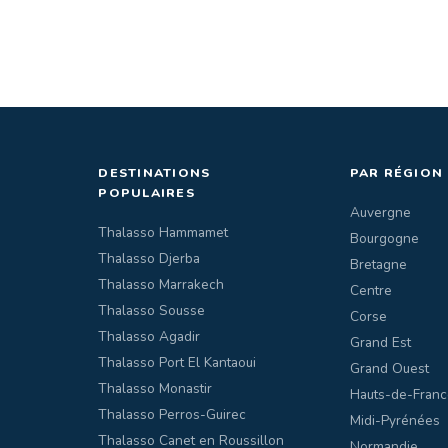
DESTINATIONS
PAR RÉGION
POPULAIRES
Auvergne
Thalasso Hammamet
Bourgogne
Thalasso Djerba
Bretagne
Thalasso Marrakech
Centre
Thalasso Sousse
Corse
Thalasso Agadir
Grand Est
Thalasso Port El Kantaoui
Grand Ouest
Thalasso Monastir
Hauts-de-Franc
Thalasso Perros-Guirec
Midi-Pyrénées
Thalasso Canet en Roussillon
Normandie