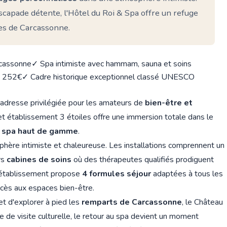
capade détente, l'Hôtel du Roi & Spa offre un refuge
es de Carcassonne.
rcassonne
✓ Spa intimiste avec hammam, sauna et soins
à 252€
✓ Cadre historique exceptionnel classé UNESCO
adresse privilégiée pour les amateurs de
bien-être et
cet établissement 3 étoiles offre une immersion totale dans le
s spa haut de gamme
.
hère intimiste et chaleureuse. Les installations comprennent un
rs
cabines de soins
où des thérapeutes qualifiés prodiguent
'établissement propose
4 formules séjour
adaptées à tous les
cès aux espaces bien-être.
t d'explorer à pied les
remparts de Carcassonne
, le Château
e de visite culturelle, le retour au spa devient un moment