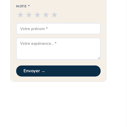
NOTE *
★
★
★
★
★
Envoyer →