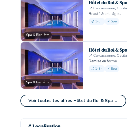
Hôtel du Roi & Sp
📍 Carcassonne, Occita
Beauté & anti-âge…
🌙 1-5n
✓ Spa
Spa & Bien-être
Hôtel du Roi & Sp
📍 Carcassonne, Occita
Remise en forme…
🌙 1-3n
✓ Spa
Spa & Bien-être
Voir toutes les offres Hôtel du Roi & Spa →
📍 Localisation