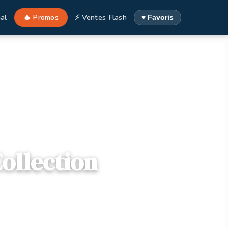
al
🔥 Promos
⚡ Ventes Flash
♥ Favoris
ollection