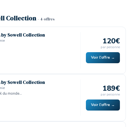
ll Collection
– 4 offres
a by Sowell Collection
120€
nie
par personne
Voir l'offre →
a by Sowell Collection
189€
nie
el du monde…
par personne
Voir l'offre →