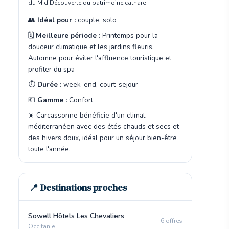
du Midi
Découverte du patrimoine cathare
👥
Idéal pour :
couple, solo
🗓️
Meilleure période :
Printemps pour la
douceur climatique et les jardins fleuris,
Automne pour éviter l'affluence touristique et
profiter du spa
⏱️
Durée :
week-end, court-sejour
💶
Gamme :
Confort
☀️ Carcassonne bénéficie d'un climat
méditerranéen avec des étés chauds et secs et
des hivers doux, idéal pour un séjour bien-être
toute l'année.
📍 Destinations proches
Sowell Hôtels Les Chevaliers
6 offres
Occitanie