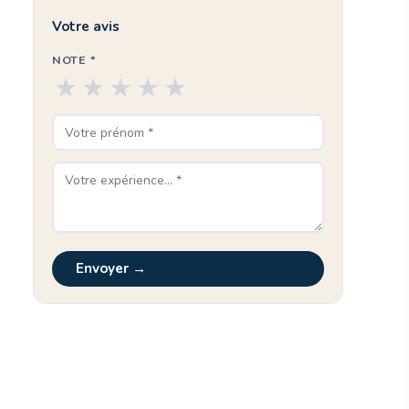
Votre avis
NOTE *
★
★
★
★
★
Envoyer →