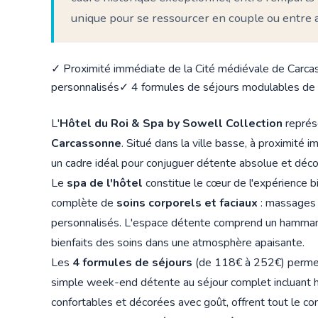
unique pour se ressourcer en couple ou entre a
✓ Proximité immédiate de la Cité médiévale de Carc
personnalisés
✓ 4 formules de séjours modulables d
L'
Hôtel du Roi & Spa by Sowell Collection
représ
Carcassonne
. Situé dans la ville basse, à proximité
un cadre idéal pour conjuguer détente absolue et décou
Le
spa de l'hôtel
constitue le cœur de l'expérience
complète de
soins corporels et faciaux
: massages 
personnalisés. L'espace détente comprend un hammam, 
bienfaits des soins dans une atmosphère apaisante.
Les
4 formules de séjours
(de 118€ à 252€) permet
simple week-end détente au séjour complet incluant h
confortables et décorées avec goût, offrent tout le co