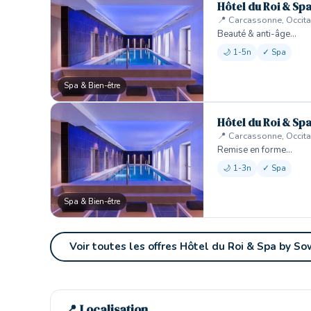
Hôtel du Roi & Sp
📍 Carcassonne, Occita
Beauté & anti-âge…
🌙 1-5n
✓ Spa
Spa & Bien-être
Hôtel du Roi & Sp
📍 Carcassonne, Occita
Remise en forme…
🌙 1-3n
✓ Spa
Spa & Bien-être
Voir toutes les offres Hôtel du Roi & Spa by S
📍 Localisation