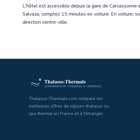
L'hôtel est accessible depuis la gare de Carcassonne 
Salvaza, comptez 15 minutes en voiture. En voiture, s
direction centre-ville.
Thalasso-Thermale.com compare les
meilleures offres de séjours thalasso ou
spa thermal en France et à l'étranger.