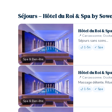
Séjours – Hôtel du Roi & Spa by Sowe
Hôtel du Roi & Sp
📍 Carcassonne, Occita
Séjours sans soins…
🌙 1-5n
✓ Spa
Spa & Bien-être
Hôtel du Roi & Sp
📍 Carcassonne, Occita
Massage détente, Ritu
🌙 1-5n
✓ Spa
Spa & Bien-être