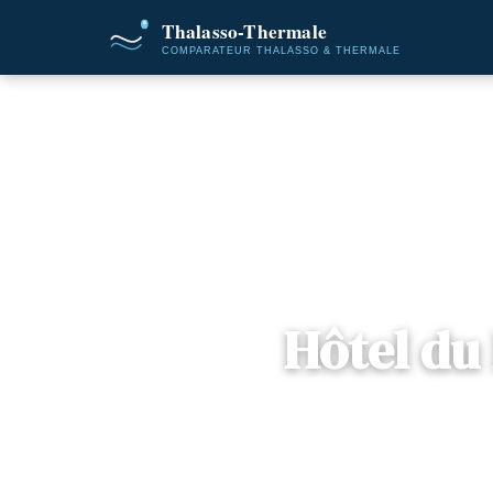
Accueil
Destinations
Hôtel du
Hôtel du
📍
Occitanie
— 11000, Carca
4 offres disponibles