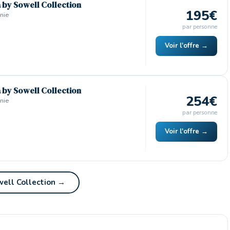
a by Sowell Collection
195€
nie
par personne
Voir l'offre →
a by Sowell Collection
254€
nie
par personne
Voir l'offre →
owell Collection →