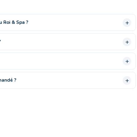
u Roi & Spa ?
?
mandé ?