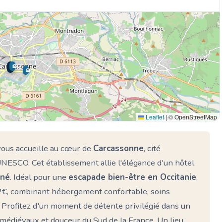
🏨
🌊 Ici
🏨
Leaflet
|
© OpenStreetMap
ous accueille au cœur de
Carcassonne
, cité
NESCO. Cet établissement allie l'élégance d'un hôtel
iné
. Idéal pour une
escapade bien-être en Occitanie
,
52€, combinant hébergement confortable, soins
 Profitez d'un moment de détente privilégié dans un
médiévaux et douceur du Sud de la France. Un lieu