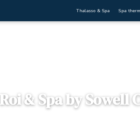
Thalasso & Spa
Spa therm
 Roi & Spa by Sowell Collection
 Roi & Spa by Sowell C
ssonne, France
Dès
120€