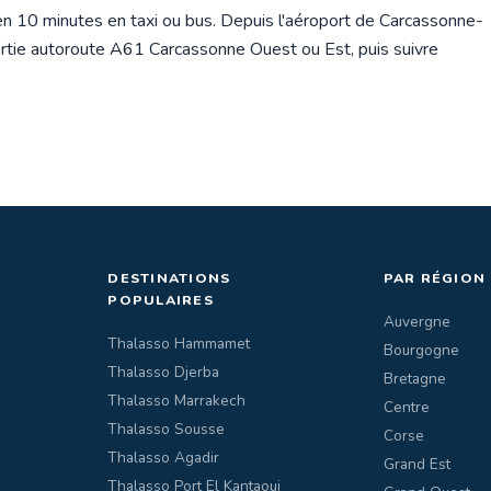
en 10 minutes en taxi ou bus. Depuis l'aéroport de Carcassonne-
ortie autoroute A61 Carcassonne Ouest ou Est, puis suivre
DESTINATIONS
PAR RÉGION
POPULAIRES
Auvergne
Thalasso Hammamet
Bourgogne
Thalasso Djerba
Bretagne
Thalasso Marrakech
Centre
Thalasso Sousse
Corse
Thalasso Agadir
Grand Est
Thalasso Port El Kantaoui