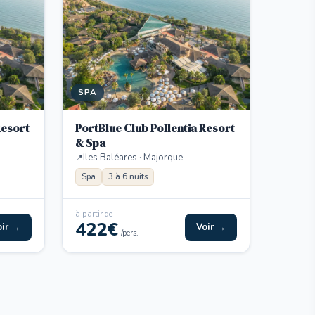
SPA
Resort
PortBlue Club Pollentia Resort
& Spa
Iles Baléares · Majorque
Spa
3 à 6 nuits
à partir de
422€
oir →
Voir →
/pers.