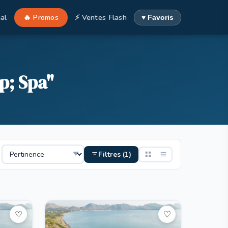
al
🔥 Promos
⚡ Ventes Flash
♥ Favoris
p; Spa"
Filtres (1)
♡
♡