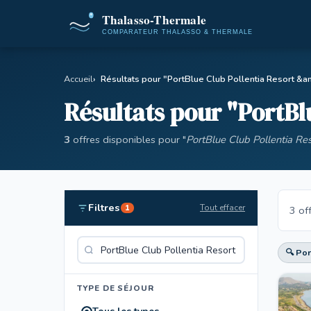
Accueil
Résultats pour "PortBlue Club Pollentia Resort &a
Résultats pour "PortBl
3
offres disponibles pour "
PortBlue Club Pollentia Re
Filtres
Tout effacer
1
3 of
🔍 Por
TYPE DE SÉJOUR