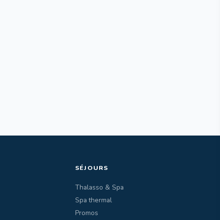
SÉJOURS
Thalasso & Spa
Spa thermal
Promos