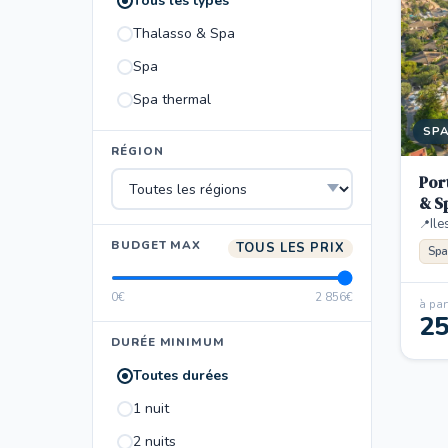
Tous les types
Thalasso & Spa
Spa
Spa thermal
SP
RÉGION
Por
& S
Ile
BUDGET MAX
TOUS LES PRIX
Spa
0€
2 856€
à part
2
DURÉE MINIMUM
Toutes durées
1 nuit
2 nuits