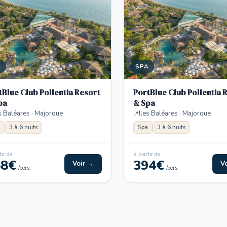
A
SPA
tBlue Club Pollentia Resort
PortBlue Club Pollentia 
pa
& Spa
s Baléares · Majorque
Iles Baléares · Majorque
3 à 6 nuits
Spa
3 à 6 nuits
ir de
à partir de
58€
394€
Voir →
V
/pers.
/pers.