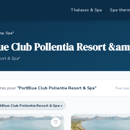
Thalasso & Spa
Spa therm
mp; Spa"
ue Club Pollentia Resort &am
sort & Spa
"
fres pour
"PortBlue Club Pollentia Resort & Spa"
Trier par
tBlue Club Pollentia Resort & Spa ×
♡