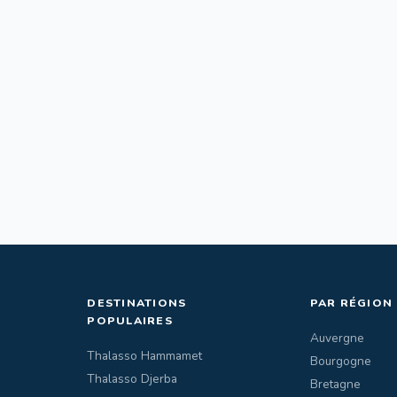
DESTINATIONS
PAR RÉGION
POPULAIRES
Auvergne
Thalasso Hammamet
Bourgogne
Thalasso Djerba
Bretagne