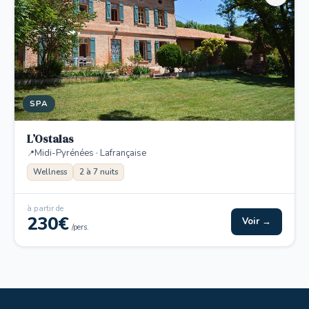
SPA
L’Ostalas
Midi-Pyrénées · Lafrançaise
Wellness
2 à 7 nuits
à partir de
230€
Voir →
/pers.