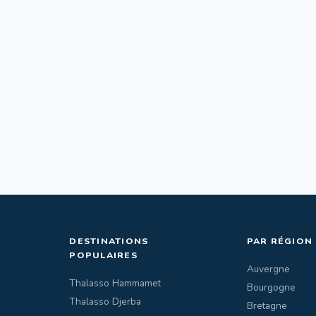
DESTINATIONS
PAR RÉGION
POPULAIRES
Auvergne
Thalasso Hammamet
Bourgogne
Thalasso Djerba
Bretagne