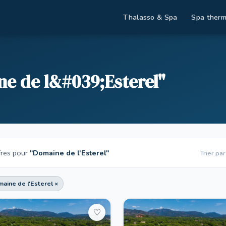
Thalasso & Spa
Spa therm
ne de l&#039;Esterel"
fres pour
"Domaine de l'Esterel"
Trier par
aine de l'Esterel ×
♡