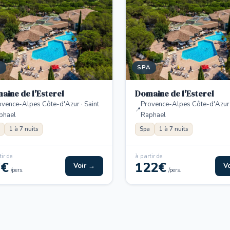
A
SPA
aine de l'Esterel
Domaine de l'Esterel
ovence-Alpes Côte-d'Azur · Saint
Provence-Alpes Côte-d'Azur ·
phael
Raphael
1 à 7 nuits
Spa
1 à 7 nuits
ir de
à partir de
6€
122€
Voir →
V
/pers.
/pers.