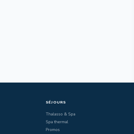
SÉJOURS
Thalasso & Spa
Spa thermal
Promos