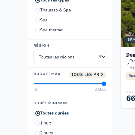
Tous les types
Thalasso & Spa
Spa
Spa thermal
SP
RÉGION
Dom
Pr
Ra
BUDGET MAX
TOUS LES PRIX
Spa
0€
2 856€
à part
6
DURÉE MINIMUM
Toutes durées
1 nuit
2 nuits