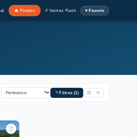
al
🔥 Promos
⚡ Ventes Flash
♥ Favoris
Filtres (1)
♡