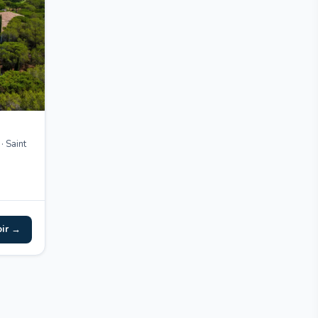
 Saint
oir →