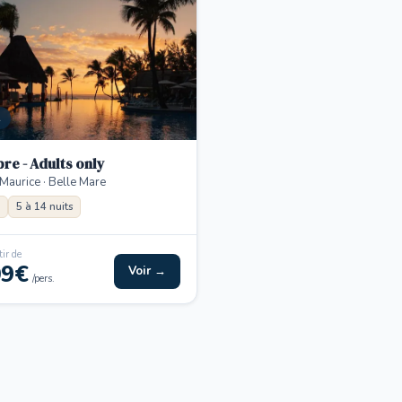
A
re - Adults only
 Maurice · Belle Mare
5 à 14 nuits
ir de
09€
Voir →
/pers.