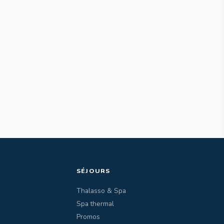
SÉJOURS
Thalasso & Spa
Spa thermal
Promos