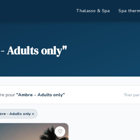
Thalasso & Spa
Spa therm
- Adults only"
fre pour
"Ambre - Adults only"
Trier par
re - Adults only ×
♡