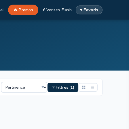
al
🔥 Promos
⚡ Ventes Flash
♥ Favoris
Filtres (1)