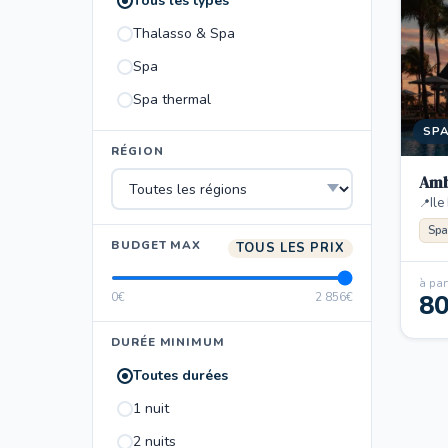
Tous les types
Thalasso & Spa
Spa
Spa thermal
SP
RÉGION
Amb
Ile
Spa
BUDGET MAX
TOUS LES PRIX
à part
8
0€
2 856€
DURÉE MINIMUM
Toutes durées
1 nuit
2 nuits