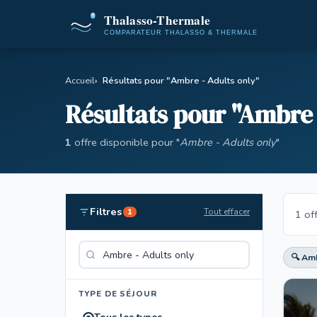
Accueil
Résultats pour "Ambre - Adults only"
Résultats pour "Ambre 
1
offre disponible pour "
Ambre - Adults only
"
Filtres
Tout effacer
1
1 of
🔍 Amb
TYPE DE SÉJOUR