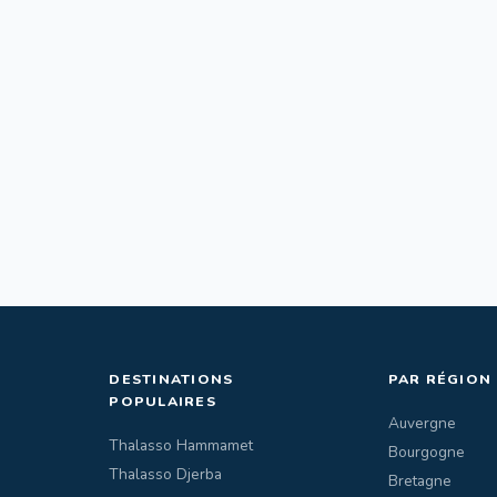
DESTINATIONS
PAR RÉGION
POPULAIRES
Auvergne
Thalasso Hammamet
Bourgogne
Thalasso Djerba
Bretagne