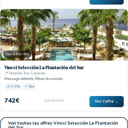
Spa & Bien-être
Vincci Selección La Plantación del Sur
📍 Tenerife, Îles Canaries
Massage détente, Rituel du monde…
🌙 3-10n
✓ Spa
742€
par personne
Voir l'offre →
Voir toutes les offres Vincci Selección La Plantación
del Sur →