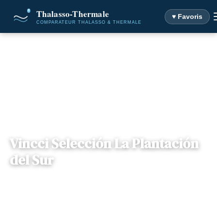
♥ Favoris
Accueil
Destinations
Vincci Selección La Plantación del Sur
Vincci Selección La Plantación
del Sur
📍
Îles Canaries , Îles Canaries
— Tenerife, Espagne
2 offres disponibles
Dès
507€