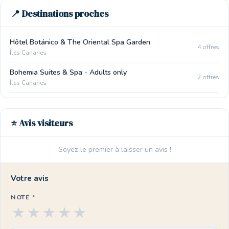
📍 Destinations proches
Hôtel Botánico & The Oriental Spa Garden
4 offres
Îles Canaries
Bohemia Suites & Spa - Adults only
2 offres
Îles Canaries
⭐ Avis visiteurs
Soyez le premier à laisser un avis !
Votre avis
NOTE *
★
★
★
★
★