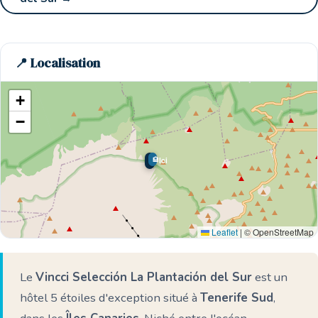
📍 Localisation
+
−
🏨
🌊 Ici
Leaflet
|
© OpenStreetMap
Le
Vincci Selección La Plantación del Sur
est un
hôtel 5 étoiles d'exception situé à
Tenerife Sud
,