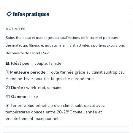
📋 Infos pratiques
ACTIVITÉS
Soins thalasso et massages au spa
Piscines extérieures et parcours
thermal
Yoga, fitness et aquagym
Tennis et activités sportives
Excursions
découverte de Tenerife Sud
👥
Idéal pour :
couple, famille
🗓️
Meilleure période :
Toute l'année grâce au climat subtropical,
Automne-hiver pour fuir la grisaille européenne
⏱️
Durée :
week-end, semaine
💶
Gamme :
Luxe
☀️ Tenerife Sud bénéficie d'un climat subtropical avec
températures douces entre 20-28°C toute l'année et
ensoleillement exceptionnel.