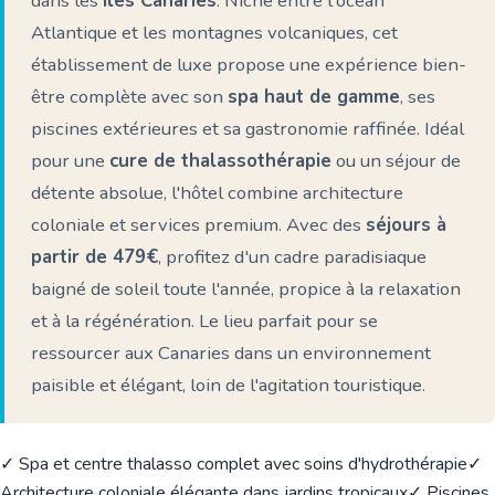
dans les
Îles Canaries
. Niché entre l'océan
Atlantique et les montagnes volcaniques, cet
établissement de luxe propose une expérience bien-
être complète avec son
spa haut de gamme
, ses
piscines extérieures et sa gastronomie raffinée. Idéal
pour une
cure de thalassothérapie
ou un séjour de
détente absolue, l'hôtel combine architecture
coloniale et services premium. Avec des
séjours à
partir de 479€
, profitez d'un cadre paradisiaque
baigné de soleil toute l'année, propice à la relaxation
et à la régénération. Le lieu parfait pour se
ressourcer aux Canaries dans un environnement
paisible et élégant, loin de l'agitation touristique.
✓ Spa et centre thalasso complet avec soins d'hydrothérapie
✓
Architecture coloniale élégante dans jardins tropicaux
✓ Piscines