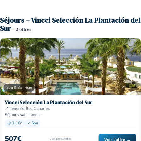
Séjours – Vincci Selección La Plantación del
Sur
– 2 offres
Spa & Bien-être
Vincci Selección La Plantación del Sur
📍 Tenerife, Îles Canaries
Séjours sans soins…
🌙 3-10n
✓ Spa
507€
par personne
Voir l'offre →