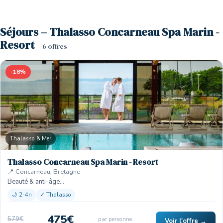
Séjours – Thalasso Concarneau Spa Marin -
Resort
– 6 offres
-18%
Thalasso & Mer
Thalasso Concarneau Spa Marin - Resort
📍 Concarneau, Bretagne
Beauté & anti-âge…
🌙 2-4n
✓ Thalasso
475€
579€
par personne
Voir l'offre →