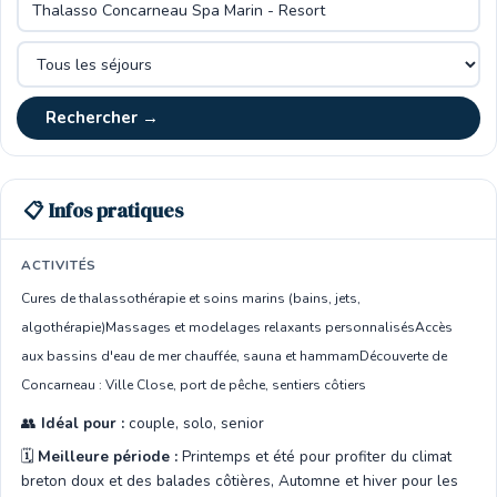
Rechercher →
📋 Infos pratiques
ACTIVITÉS
Cures de thalassothérapie et soins marins (bains, jets,
algothérapie)
Massages et modelages relaxants personnalisés
Accès
aux bassins d'eau de mer chauffée, sauna et hammam
Découverte de
Concarneau : Ville Close, port de pêche, sentiers côtiers
👥
Idéal pour :
couple, solo, senior
🗓️
Meilleure période :
Printemps et été pour profiter du climat
breton doux et des balades côtières, Automne et hiver pour les