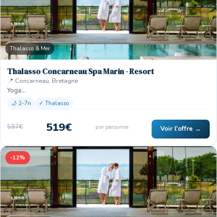
Thalasso & Mer
Thalasso Concarneau Spa Marin - Resort
📍 Concarneau, Bretagne
Yoga…
🌙 2-7n
✓ Thalasso
519€
597€
par personne
Voir l'offre →
-12%