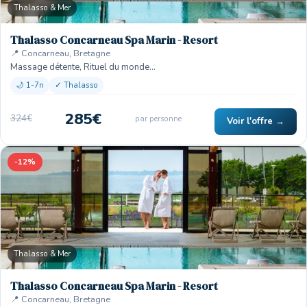
Thalasso & Mer
Thalasso Concarneau Spa Marin - Resort
📍 Concarneau, Bretagne
Massage détente, Rituel du monde…
🌙 1-7n
✓ Thalasso
285€
324€
par personne
Voir l'offre →
-12%
Thalasso & Mer
Thalasso Concarneau Spa Marin - Resort
📍 Concarneau, Bretagne