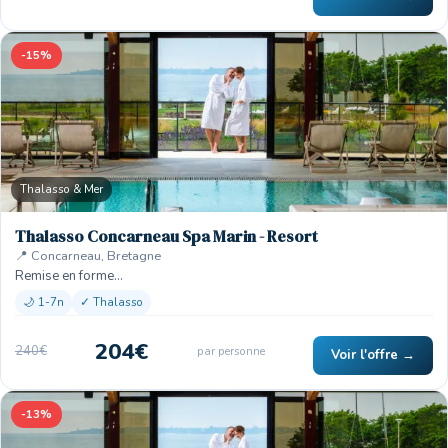
-15%
Thalasso & Mer
Thalasso Concarneau Spa Marin - Resort
📍 Concarneau, Bretagne
Remise en forme…
🌙 1-7n
✓ Thalasso
204€
240€
par personne
Voir l'offre →
-13%