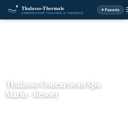
♥ Favoris
Accueil
Destinations
Thalasso Concarneau Spa Marin - Resort
Thalasso Concarneau Spa
Marin - Resort
📍
Bretagne
— 29900, Concarneau, France
6 offres disponibles
Dès
94€