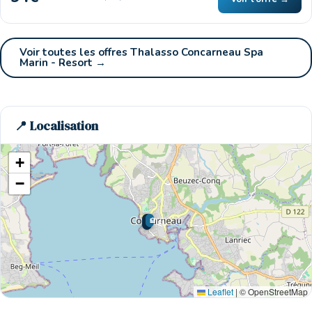
Voir toutes les offres Thalasso Concarneau Spa
Marin - Resort →
📍 Localisation
+
−
🏨
🌊 Ici
Leaflet
|
© OpenStreetMap