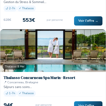
Gestion du Stress & Sommeil…
🌙 2-7n
✓ Thalasso
553€
628€
par personne
Voir l'offre →
Thalasso & Mer
Thalasso Concarneau Spa Marin - Resort
📍 Concarneau, Bretagne
Séjours sans soins…
🌙 1-7n
✓ Thalasso
94€
par personne
Voir l'offre →