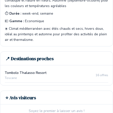
climatique et nature en fleurs, Automne (septembre-octobre) pour
les couleurs et températures agréables
⏱️
Durée :
week-end, semaine
💶
Gamme :
Economique
☀️ Climat méditerranéen avec étés chauds et secs, hivers doux,
idéal au printemps et automne pour profiter des activités de plein
air et thermalisme.
📍 Destinations proches
Tombolo Thalasso Resort
16 offres
Toscane
⭐ Avis visiteurs
Soyez le premier à laisser un avis !