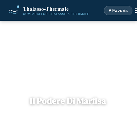
♥ Favoris
Accueil
Destinations
Il Podere Di Marfisa
Il Podere Di Marfisa
📍
Latium , Italie
— Farnese, Italie
1 offre disponible
Dès
143€