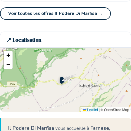
Voir toutes les offres Il Podere Di Marfisa →
📍 Localisation
+
−
🌊 Ici
Leaflet
|
© OpenStreetMap
Il Podere Di Marfisa
vous accueille à
Farnese
,