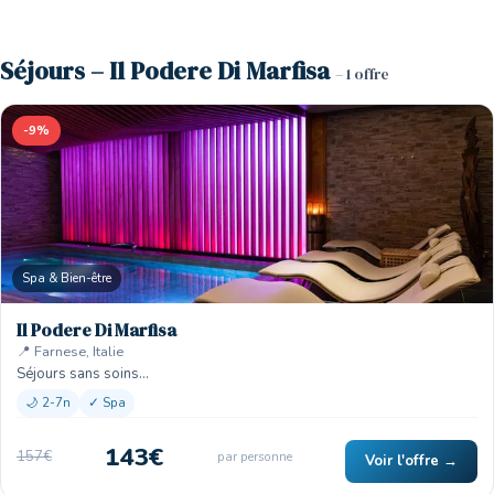
Séjours – Il Podere Di Marfisa
– 1 offre
-9%
Spa & Bien-être
Il Podere Di Marfisa
📍 Farnese, Italie
Séjours sans soins…
🌙 2-7n
✓ Spa
143€
157€
par personne
Voir l'offre →