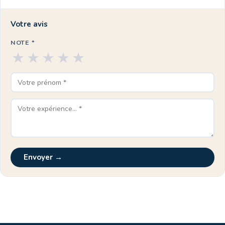
Votre avis
NOTE *
★
★
★
★
★
Envoyer →