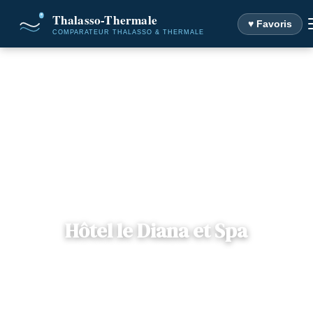
♥ Favoris
Accueil
Destinations
Hôtel le Diana et Spa
Hôtel le Diana et Spa
📍
Bretagne
— 56340, Carnac, France
2 offres disponibles
Dès
107€