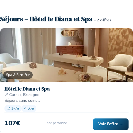
Séjours – Hôtel le Diana et Spa
– 2 offres
Spa & Bien-être
Hôtel le Diana et Spa
📍 Carnac, Bretagne
Séjours sans soins…
🌙 1-7n
✓ Spa
107€
par personne
Voir l'offre →