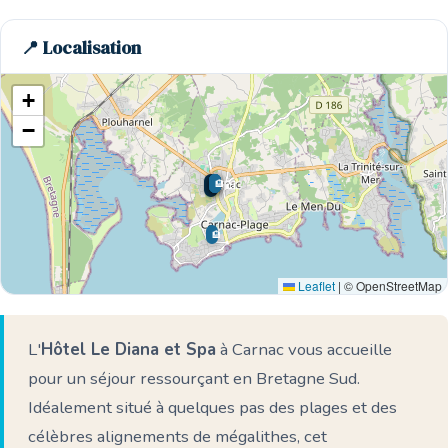
📍 Localisation
+
−
🏨
🏨
🏨
🏨
🏨
🌊 Ici
🏨
Leaflet
|
© OpenStreetMap
L'
Hôtel Le Diana et Spa
à Carnac vous accueille
pour un séjour ressourçant en Bretagne Sud.
Idéalement situé à quelques pas des plages et des
célèbres alignements de mégalithes, cet