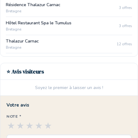
Résidence Thalazur Carnac
3 offres
Bretagne
Hôtel Restaurant Spa le Tumulus
3 offres
Bretagne
Thalazur Carnac
12 offres
Bretagne
⭐ Avis visiteurs
Soyez le premier à laisser un avis !
Votre avis
NOTE *
★
★
★
★
★