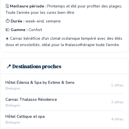
🗓️
Meilleure période :
Printemps et été pour profiter des plages,
Toute l'année pour les cures bien-être
⏱️
Durée :
week-end, semaine
💶
Gamme :
Confort
☀️ Carnac bénéficie d'un climat océanique tempéré avec des étés
doux et ensoleillés, idéal pour la thalassothérapie toute l'année.
📍 Destinations proches
Hôtel Édenia & Spa by Estime & Sens
1 offres
Bretagne
Carnac Thalasso Résidence
3 offres
Bretagne
Hôtel Celtique et spa
4 offres
Bretagne