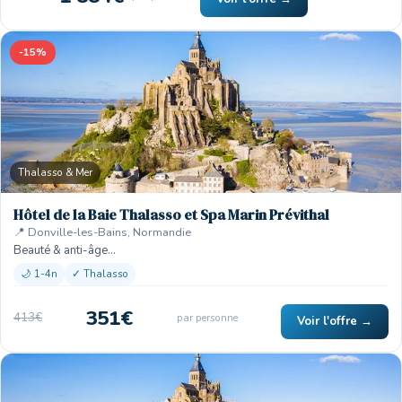
-15%
Thalasso & Mer
Hôtel de la Baie Thalasso et Spa Marin Prévithal
📍 Donville-les-Bains, Normandie
Beauté & anti-âge…
🌙 1-4n
✓ Thalasso
351€
413€
par personne
Voir l'offre →