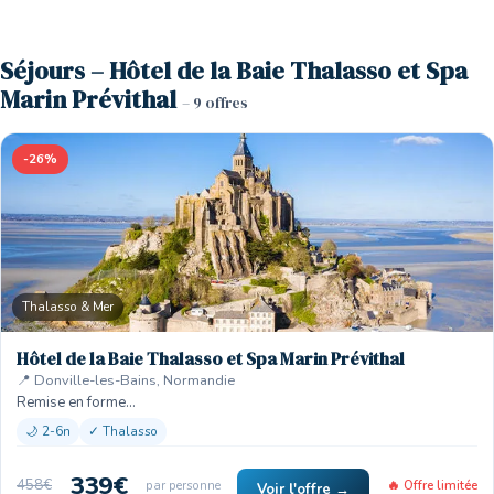
Séjours – Hôtel de la Baie Thalasso et Spa
Marin Prévithal
– 9 offres
-26%
Thalasso & Mer
Hôtel de la Baie Thalasso et Spa Marin Prévithal
📍 Donville-les-Bains, Normandie
Remise en forme…
🌙 2-6n
✓ Thalasso
339€
458€
par personne
🔥 Offre limitée
Voir l'offre →