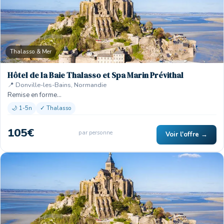
Thalasso & Mer
Hôtel de la Baie Thalasso et Spa Marin Prévithal
📍 Donville-les-Bains, Normandie
Remise en forme…
🌙 1-5n
✓ Thalasso
105€
par personne
Voir l'offre →