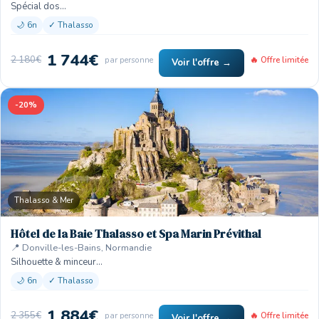
Spécial dos…
🌙 6n
✓ Thalasso
1 744€
2 180€
par personne
🔥 Offre limitée
Voir l'offre →
-20%
Thalasso & Mer
Hôtel de la Baie Thalasso et Spa Marin Prévithal
📍 Donville-les-Bains, Normandie
Silhouette & minceur…
🌙 6n
✓ Thalasso
1 884€
2 355€
par personne
🔥 Offre limitée
Voir l'offre →