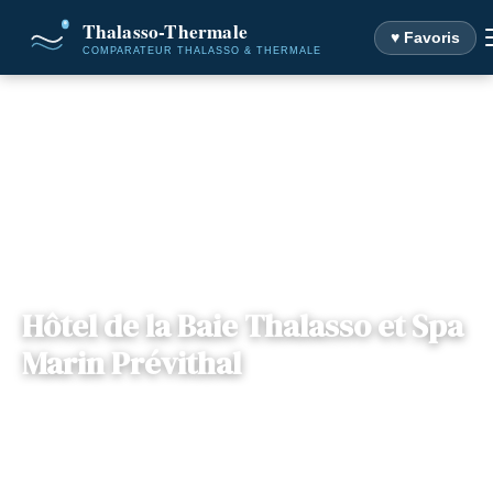
♥ Favoris
Accueil
Destinations
Hôtel de la Baie Thalasso et Spa Marin Prévithal
Hôtel de la Baie Thalasso et Spa
Marin Prévithal
📍
Normandie
— 50350, Donville-les-Bains, France
9 offres disponibles
Dès
105€