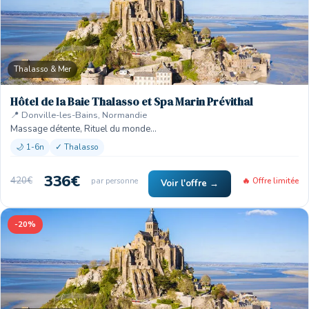
Thalasso & Mer
Hôtel de la Baie Thalasso et Spa Marin Prévithal
📍 Donville-les-Bains, Normandie
Massage détente, Rituel du monde…
🌙 1-6n
✓ Thalasso
336€
420€
par personne
🔥 Offre limitée
Voir l'offre →
-20%