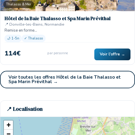
Thalasso & Mer
Hôtel de la Baie Thalasso et Spa Marin Prévithal
📍 Donville-les-Bains, Normandie
Remise en forme…
🌙 1-5n
✓ Thalasso
114€
par personne
Voir l'offre →
Voir toutes les offres Hôtel de la Baie Thalasso et
Spa Marin Prévithal →
📍 Localisation
+
−