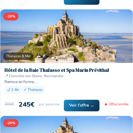
-20%
Thalasso & Mer
Hôtel de la Baie Thalasso et Spa Marin Prévithal
📍 Donville-les-Bains, Normandie
Remise en forme…
🌙 1-6n
✓ Thalasso
245€
306€
par personne
🔥 Offre limitée
Voir l'offre →
-20%