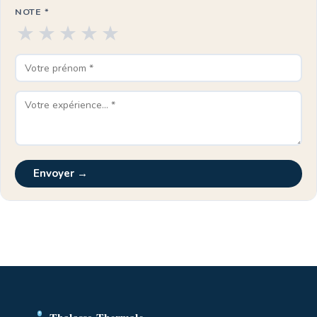
NOTE *
★
★
★
★
★
Envoyer →