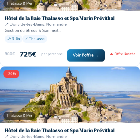
Thalasso & Mer
Hôtel de la Baie Thalasso et Spa Marin Prévithal
📍 Donville-les-Bains, Normandie
Gestion du Stress & Sommeil…
🌙 3-6n
✓ Thalasso
725€
906€
par personne
🔥 Offre limitée
Voir l'offre →
-20%
Thalasso & Mer
Hôtel de la Baie Thalasso et Spa Marin Prévithal
📍 Donville-les-Bains, Normandie