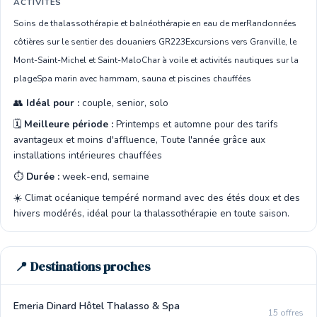
ACTIVITÉS
Soins de thalassothérapie et balnéothérapie en eau de mer
Randonnées
côtières sur le sentier des douaniers GR223
Excursions vers Granville, le
Mont-Saint-Michel et Saint-Malo
Char à voile et activités nautiques sur la
plage
Spa marin avec hammam, sauna et piscines chauffées
👥
Idéal pour :
couple, senior, solo
🗓️
Meilleure période :
Printemps et automne pour des tarifs
avantageux et moins d'affluence, Toute l'année grâce aux
installations intérieures chauffées
⏱️
Durée :
week-end, semaine
☀️ Climat océanique tempéré normand avec des étés doux et des
hivers modérés, idéal pour la thalassothérapie en toute saison.
📍 Destinations proches
Emeria Dinard Hôtel Thalasso & Spa
15 offres