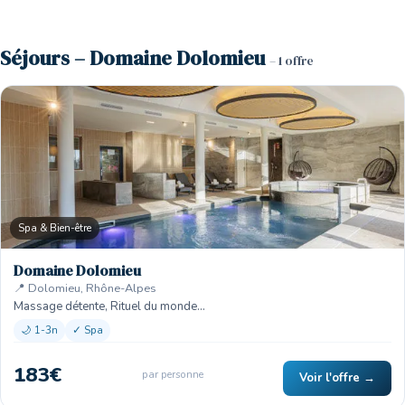
Séjours – Domaine Dolomieu
– 1 offre
Spa & Bien-être
Domaine Dolomieu
📍 Dolomieu, Rhône-Alpes
Massage détente, Rituel du monde…
🌙 1-3n
✓ Spa
183€
par personne
Voir l'offre →