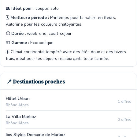
👥
Idéal pour :
couple, solo
🗓️
Meilleure période :
Printemps pour la nature en fleurs,
Automne pour les couleurs chatoyantes
⏱️
Durée :
week-end, court-sejour
💶
Gamme :
Economique
☀️ Climat continental tempéré avec des étés doux et des hivers
frais, idéal pour les séjours ressourçants toute l'année.
📍 Destinations proches
Hôtel Urban
1 offres
Rhône-Alpes
La Villa Marlioz
2 offres
Rhône-Alpes
Ibis Styles Domaine de Marlioz