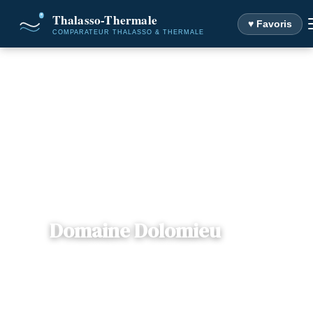
♥ Favoris
Accueil
Destinations
Domaine Dolomieu
Domaine Dolomieu
📍
Rhône-Alpes
— 38110, Dolomieu, France
1 offre disponible
Dès
183€