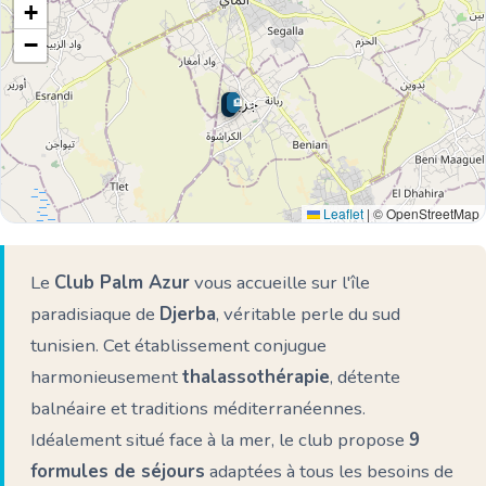
+
−
🏨
🏨
🏨
🌊 Ici
Leaflet
|
© OpenStreetMap
Le
Club Palm Azur
vous accueille sur l'île
paradisiaque de
Djerba
, véritable perle du sud
tunisien. Cet établissement conjugue
harmonieusement
thalassothérapie
, détente
balnéaire et traditions méditerranéennes.
Idéalement situé face à la mer, le club propose
9
formules de séjours
adaptées à tous les besoins de