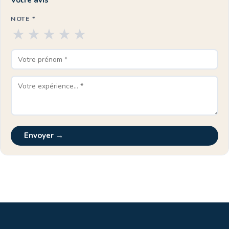
Votre avis
NOTE *
★
★
★
★
★
Envoyer →