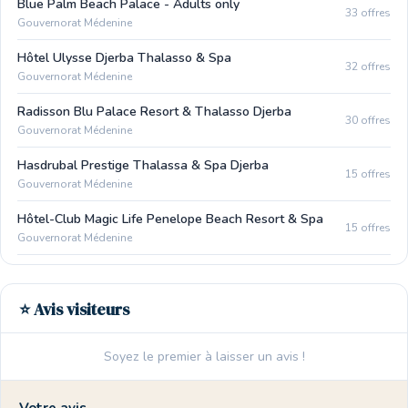
Blue Palm Beach Palace - Adults only
33 offres
Gouvernorat Médenine
Hôtel Ulysse Djerba Thalasso & Spa
32 offres
Gouvernorat Médenine
Radisson Blu Palace Resort & Thalasso Djerba
30 offres
Gouvernorat Médenine
Hasdrubal Prestige Thalassa & Spa Djerba
15 offres
Gouvernorat Médenine
Hôtel-Club Magic Life Penelope Beach Resort & Spa
15 offres
Gouvernorat Médenine
⭐ Avis visiteurs
Soyez le premier à laisser un avis !