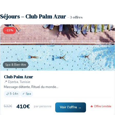
Séjours – Club Palm Azur
– 3 offres
-23%
Spa & Bien-être
Club Palm Azur
📍 Djerba, Tunisie
Massage détente, Rituel du monde…
🌙 5-14n
✓ Spa
410€
532€
par personne
🔥 Offre limitée
Voir l'offre →