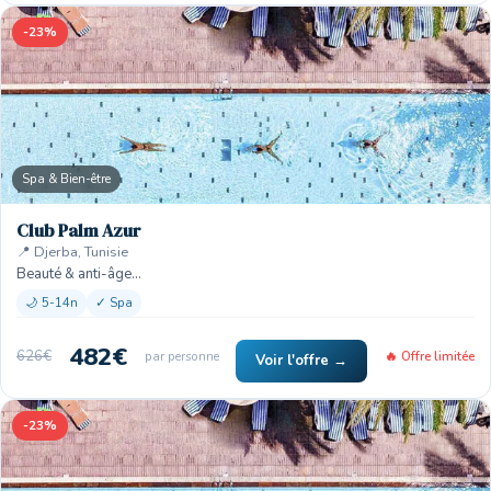
-23%
Spa & Bien-être
Club Palm Azur
📍 Djerba, Tunisie
Beauté & anti-âge…
🌙 5-14n
✓ Spa
482€
626€
par personne
🔥 Offre limitée
Voir l'offre →
-23%