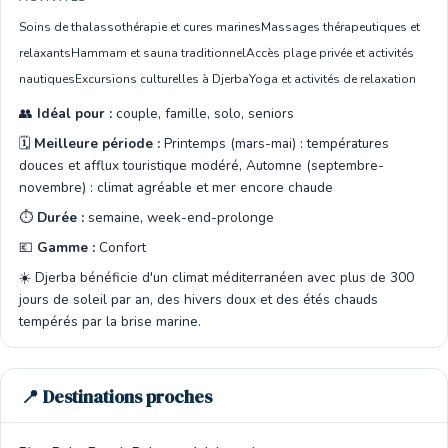
Soins de thalassothérapie et cures marines
Massages thérapeutiques et
relaxants
Hammam et sauna traditionnel
Accès plage privée et activités
nautiques
Excursions culturelles à Djerba
Yoga et activités de relaxation
👥
Idéal pour :
couple, famille, solo, seniors
🗓️
Meilleure période :
Printemps (mars-mai) : températures
douces et afflux touristique modéré, Automne (septembre-
novembre) : climat agréable et mer encore chaude
⏱️
Durée :
semaine, week-end-prolonge
💶
Gamme :
Confort
☀️ Djerba bénéficie d'un climat méditerranéen avec plus de 300
jours de soleil par an, des hivers doux et des étés chauds
tempérés par la brise marine.
📍 Destinations proches