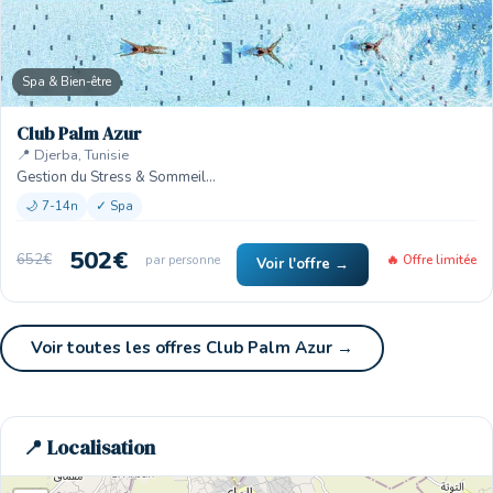
Spa & Bien-être
Club Palm Azur
📍 Djerba, Tunisie
Gestion du Stress & Sommeil…
🌙 7-14n
✓ Spa
🏨
🏨
502€
652€
par personne
🔥 Offre limitée
Voir l'offre →
Voir toutes les offres Club Palm Azur →
📍 Localisation