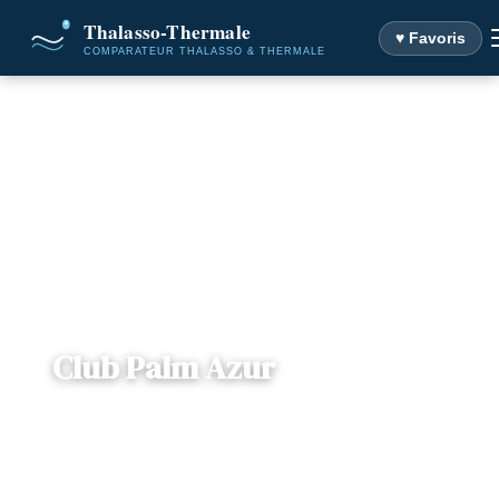
♥ Favoris
Accueil
Destinations
Club Palm Azur
Club Palm Azur
📍
Gouvernorat Médenine , Tunisie
— Djerba, Tunisie
3 offres disponibles
Dès
410€