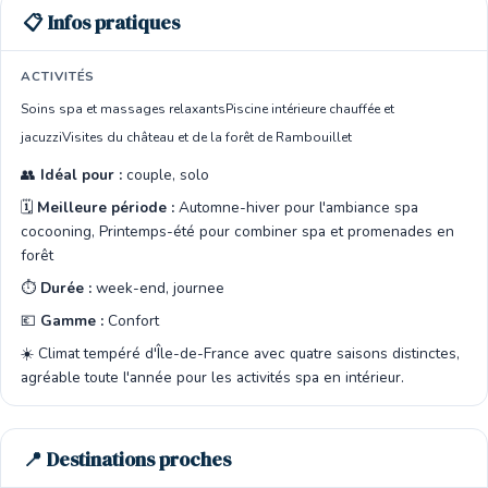
📋 Infos pratiques
ACTIVITÉS
Soins spa et massages relaxants
Piscine intérieure chauffée et
jacuzzi
Visites du château et de la forêt de Rambouillet
👥
Idéal pour :
couple, solo
🗓️
Meilleure période :
Automne-hiver pour l'ambiance spa
cocooning, Printemps-été pour combiner spa et promenades en
forêt
⏱️
Durée :
week-end, journee
💶
Gamme :
Confort
☀️ Climat tempéré d'Île-de-France avec quatre saisons distinctes,
agréable toute l'année pour les activités spa en intérieur.
📍 Destinations proches