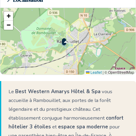
📍 Localisation
+
−
🌊 Ici
Leaflet
|
© OpenStreetMap
Le
Best Western Amarys Hôtel & Spa
vous
accueille à Rambouillet, aux portes de la forêt
légendaire et du prestigieux château. Cet
établissement conjugue harmonieusement
confort
hôtelier 3 étoiles
et
espace spa moderne
pour
une parenthèse bien-être en Île-de-France. À