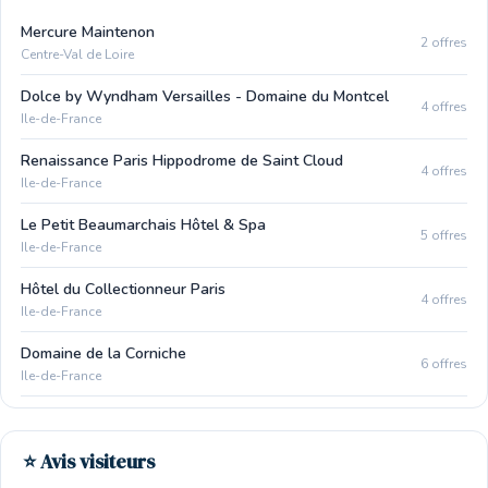
Mercure Maintenon
2 offres
Centre-Val de Loire
Dolce by Wyndham Versailles - Domaine du Montcel
4 offres
Ile-de-France
Renaissance Paris Hippodrome de Saint Cloud
4 offres
Ile-de-France
Le Petit Beaumarchais Hôtel & Spa
5 offres
Ile-de-France
Hôtel du Collectionneur Paris
4 offres
Ile-de-France
Domaine de la Corniche
6 offres
Ile-de-France
⭐ Avis visiteurs