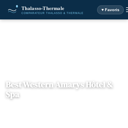
♥ Favoris
Accueil
Destinations
Best Western Amarys Hôtel & Spa
Best Western Amarys Hôtel &
Spa
📍
Ile-de-France
— 78120, Rambouillet, France
3 offres disponibles
Dès
70€