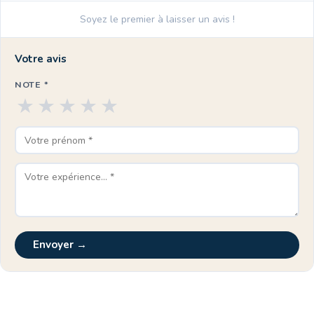
Soyez le premier à laisser un avis !
Votre avis
NOTE *
★
★
★
★
★
Envoyer →