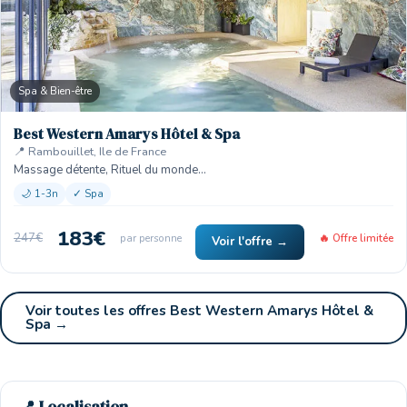
Spa & Bien-être
Best Western Amarys Hôtel & Spa
📍 Rambouillet, Ile de France
Massage détente, Rituel du monde…
🌙 1-3n
✓ Spa
183€
247€
par personne
🔥 Offre limitée
Voir l'offre →
Voir toutes les offres Best Western Amarys Hôtel &
Spa →