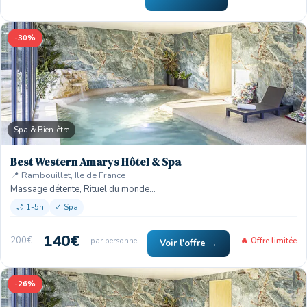
-30%
Spa & Bien-être
Best Western Amarys Hôtel & Spa
📍 Rambouillet, Ile de France
Massage détente, Rituel du monde…
🌙 1-5n
✓ Spa
140€
200€
par personne
🔥 Offre limitée
Voir l'offre →
-26%