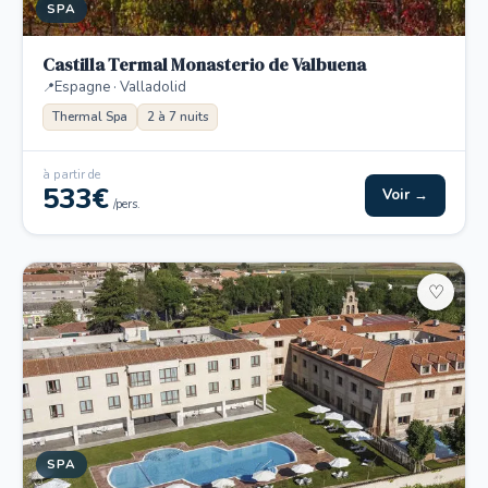
SPA
Castilla Termal Monasterio de Valbuena
Espagne · Valladolid
Thermal Spa
2 à 7 nuits
à partir de
533€
Voir →
/pers.
♡
SPA