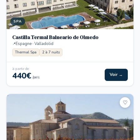
SPA
Castilla Termal Balneario de Olmedo
Espagne · Valladolid
Thermal Spa
2 à 7 nuits
à partir de
440€
Voir →
/pers.
♡