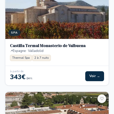
SPA
Castilla Termal Monasterio de Valbuena
Espagne · Valladolid
Thermal Spa
2 à 7 nuits
à partir de
343€
Voir →
/pers.
♡