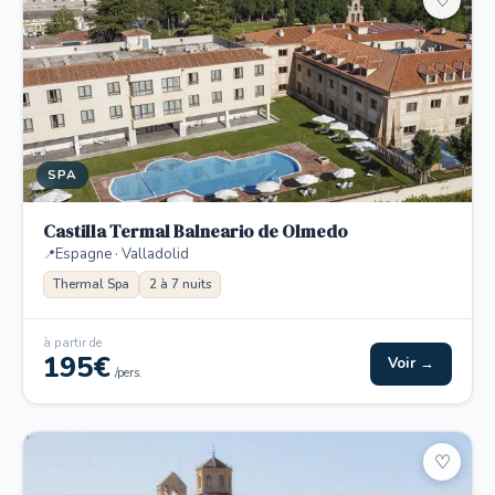
♡
SPA
Castilla Termal Balneario de Olmedo
Espagne · Valladolid
Thermal Spa
2 à 7 nuits
à partir de
195€
Voir →
/pers.
♡