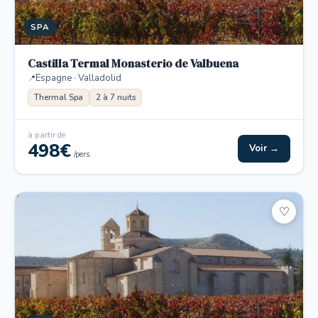
SPA
Castilla Termal Monasterio de Valbuena
Espagne · Valladolid
Thermal Spa
2 à 7 nuits
à partir de
498€
Voir →
/pers.
♡