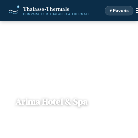
♥ Favoris
Accueil
Destinations
Arima Hotel & Spa
Arima Hotel & Spa
📍
Espagne , Espagne
— Saint-Sébastien, Espagne
1 offre disponible
Dès
153€