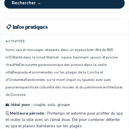
Rechercher →
📋 Infos pratiques
ACTIVITÉS
Soins spa et massages relaxants dans un espace bien-être de 800
m²
Détente dans le circuit thermal : sauna, hammam, jacuzzi et piscine
chauffée
Découverte gastronomique des pintxos dans la vieille
ville
Baignade et promenades sur les plages de la Concha et
d'Ondarreta
Randonnées sur le mont Urgull ou Igueldo avec vues
panoramiques
Visite culturelle des musées et du patrimoine architectural
de Donostia
👥
Idéal pour :
couple, solo, groupe
🗓️
Meilleure période :
Printemps et automne pour profiter du spa
et visiter la ville avec un climat doux, Été pour combiner détente
au spa et plaisirs balnéaires sur les plages