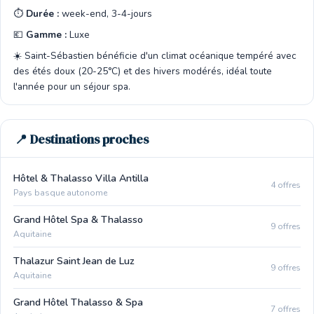
⏱️
Durée :
week-end, 3-4-jours
💶
Gamme :
Luxe
☀️ Saint-Sébastien bénéficie d'un climat océanique tempéré avec
des étés doux (20-25°C) et des hivers modérés, idéal toute
l'année pour un séjour spa.
📍 Destinations proches
Hôtel & Thalasso Villa Antilla
4 offres
Pays basque autonome
Grand Hôtel Spa & Thalasso
9 offres
Aquitaine
Thalazur Saint Jean de Luz
9 offres
Aquitaine
Grand Hôtel Thalasso & Spa
7 offres