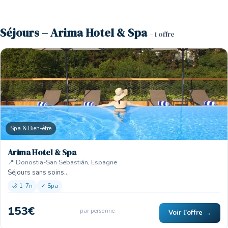
Séjours – Arima Hotel & Spa
– 1 offre
Spa & Bien-être
Arima Hotel & Spa
📍 Donostia-San Sebastián, Espagne
Séjours sans soins…
🌙 1-7n
✓ Spa
153€
par personne
Voir l'offre →