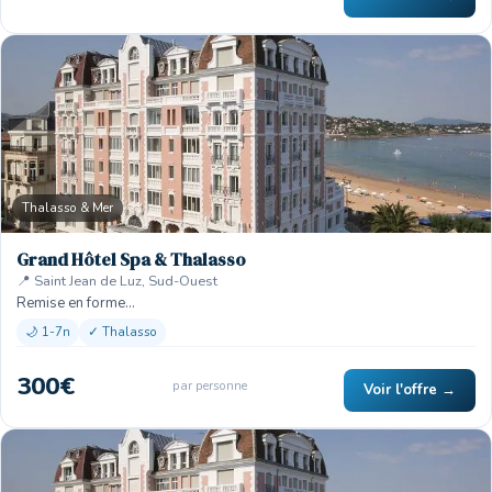
Thalasso & Mer
Grand Hôtel Spa & Thalasso
📍 Saint Jean de Luz, Sud-Ouest
Remise en forme…
🌙 1-7n
✓ Thalasso
300€
par personne
Voir l'offre →