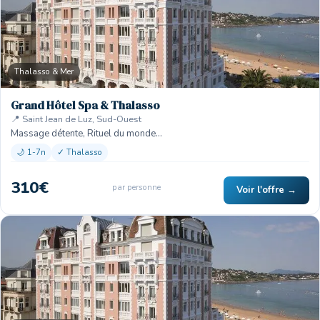
Thalasso & Mer
Grand Hôtel Spa & Thalasso
📍 Saint Jean de Luz, Sud-Ouest
Massage détente, Rituel du monde…
🌙 1-7n
✓ Thalasso
310€
par personne
Voir l'offre →