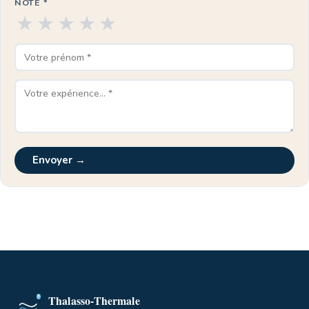
NOTE *
★
★
★
★
★
Envoyer →