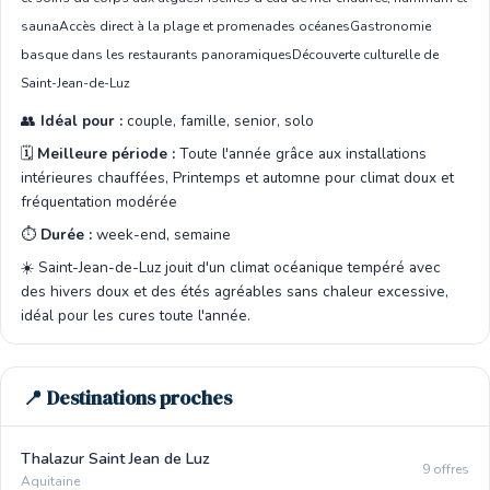
sauna
Accès direct à la plage et promenades océanes
Gastronomie
basque dans les restaurants panoramiques
Découverte culturelle de
Saint-Jean-de-Luz
👥
Idéal pour :
couple, famille, senior, solo
🗓️
Meilleure période :
Toute l'année grâce aux installations
intérieures chauffées, Printemps et automne pour climat doux et
fréquentation modérée
⏱️
Durée :
week-end, semaine
☀️ Saint-Jean-de-Luz jouit d'un climat océanique tempéré avec
des hivers doux et des étés agréables sans chaleur excessive,
idéal pour les cures toute l'année.
📍 Destinations proches
Thalazur Saint Jean de Luz
9 offres
Aquitaine