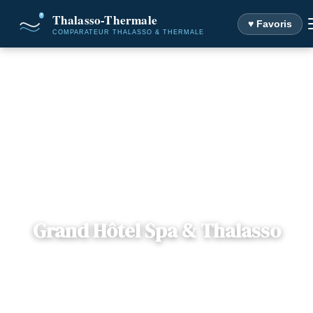
♥ Favoris
Accueil
Destinations
Grand Hôtel Spa & Thalasso
Grand Hôtel Spa & Thalasso
📍
Aquitaine
— 64500, Saint-Jean-de-Luz, France
7 offres disponibles
Dès
170€