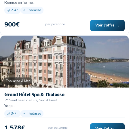
Remise en forme…
🌙 2-4n
✓ Thalasso
900€
par personne
Voir l'offre →
Thalasso & Mer
Grand Hôtel Spa & Thalasso
📍 Saint Jean de Luz, Sud-Ouest
Yoga…
🌙 3-7n
✓ Thalasso
1 578€
par personne
Voir l'offre →