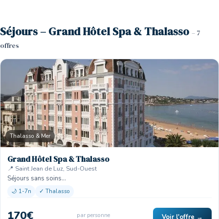
Séjours – Grand Hôtel Spa & Thalasso
– 7
offres
Thalasso & Mer
Grand Hôtel Spa & Thalasso
📍 Saint Jean de Luz, Sud-Ouest
Séjours sans soins…
🌙 1-7n
✓ Thalasso
170€
par personne
Voir l'offre →