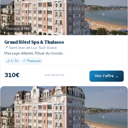
Thalasso & Mer
Grand Hôtel Spa & Thalasso
📍 Saint Jean de Luz, Sud-Ouest
Massage détente, Rituel du monde…
🌙 1-7n
✓ Thalasso
310€
par personne
Voir l'offre →