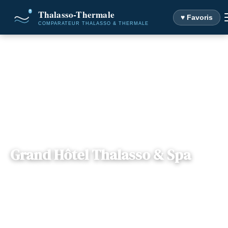
♥ Favoris
Accueil
Destinations
Grand Hôtel Thalasso & Spa
Grand Hôtel Thalasso & Spa
— Boulevard Adolphe Thiers, 64500, Saint-
📍
Aquitaine
Jean-de-Luz, France
7 offres disponibles
Dès
170€