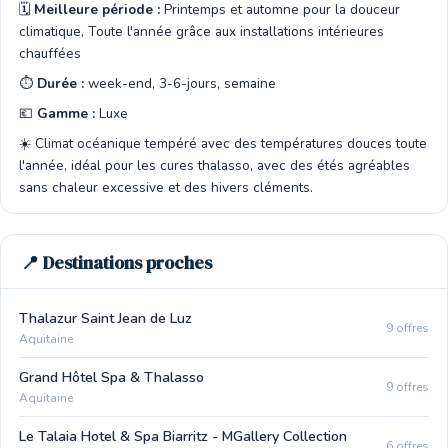
🗓️
Meilleure période :
Printemps et automne pour la douceur
climatique, Toute l'année grâce aux installations intérieures
chauffées
⏱️
Durée :
week-end, 3-6-jours, semaine
💶
Gamme :
Luxe
☀️ Climat océanique tempéré avec des températures douces toute
l'année, idéal pour les cures thalasso, avec des étés agréables
sans chaleur excessive et des hivers cléments.
📍 Destinations proches
Thalazur Saint Jean de Luz
9 offres
Aquitaine
Grand Hôtel Spa & Thalasso
9 offres
Aquitaine
Le Talaia Hotel & Spa Biarritz - MGallery Collection
6 offres