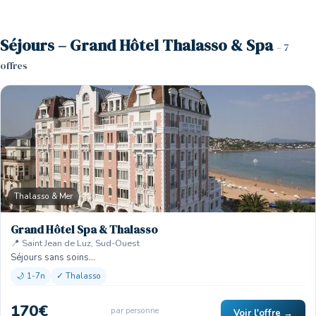
Séjours – Grand Hôtel Thalasso & Spa
– 7
offres
Thalasso & Mer
Grand Hôtel Spa & Thalasso
📍 Saint Jean de Luz, Sud-Ouest
Séjours sans soins…
🌙 1-7n
✓ Thalasso
170€
par personne
Voir l'offre →