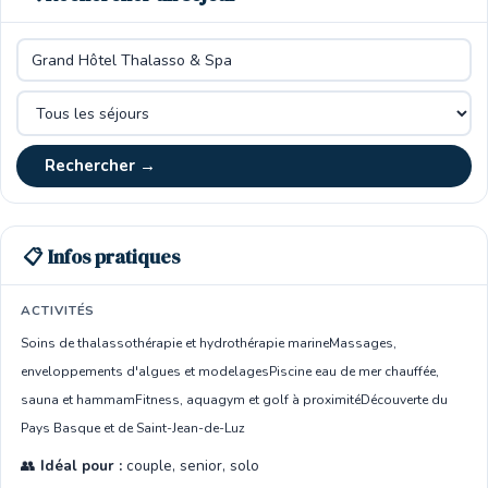
Rechercher →
📋 Infos pratiques
ACTIVITÉS
Soins de thalassothérapie et hydrothérapie marine
Massages,
enveloppements d'algues et modelages
Piscine eau de mer chauffée,
sauna et hammam
Fitness, aquagym et golf à proximité
Découverte du
Pays Basque et de Saint-Jean-de-Luz
👥
Idéal pour :
couple, senior, solo