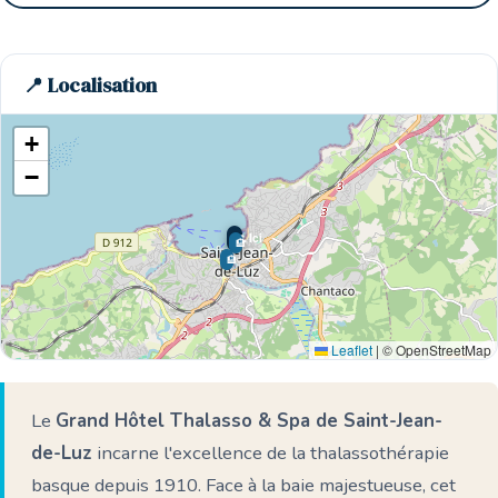
📍 Localisation
+
−
🌊 Ici
🏨
🏨
Leaflet
|
© OpenStreetMap
Le
Grand Hôtel Thalasso & Spa de Saint-Jean-
de-Luz
incarne l'excellence de la thalassothérapie
basque depuis 1910. Face à la baie majestueuse, cet