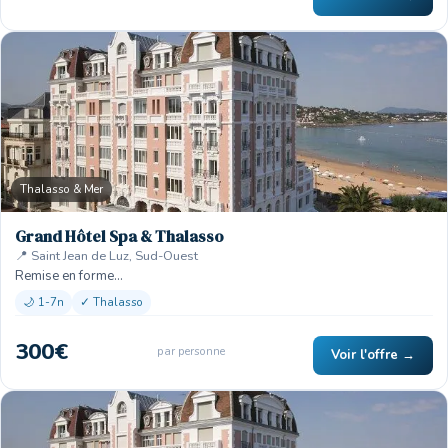
Thalasso & Mer
Grand Hôtel Spa & Thalasso
📍 Saint Jean de Luz, Sud-Ouest
Remise en forme…
🌙 1-7n
✓ Thalasso
300€
par personne
Voir l'offre →