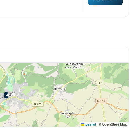
🌊 Ici
Leaflet
|
© OpenStreetMap