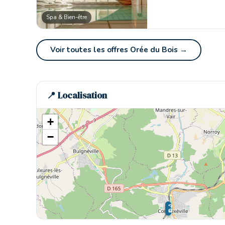
Spa & Bien-être
Voir toutes les offres Orée du Bois →
📍 Localisation
+
−
🏨
🏨
🏨