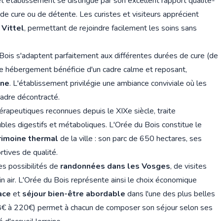
et établissement se distingue par son excellent rapport qualité-
de cure ou de détente. Les curistes et visiteurs apprécient
 Vittel
, permettant de rejoindre facilement les soins sans
Bois s'adaptent parfaitement aux différentes durées de cure (de
ue hébergement bénéficie d'un cadre calme et reposant,
ine
. L'établissement privilégie une ambiance conviviale où les
cadre décontracté.
érapeutiques reconnues depuis le XIXe siècle, traite
ubles digestifs et métaboliques. L'Orée du Bois constitue le
rimoine thermal
de la ville : son parc de 650 hectares, ses
rtives de qualité.
es possibilités de
randonnées dans les Vosges
, de visites
lein air. L'Orée du Bois représente ainsi le choix économique
ace
et
séjour bien-être abordable
dans l'une des plus belles
 (88€ à 220€) permet à chacun de composer son séjour selon ses