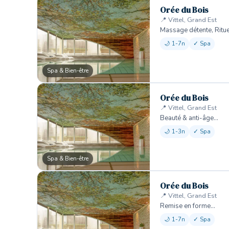
Orée du Bois
📍 Vittel, Grand Est
Massage détente, Ritu
🌙 1-7n
✓ Spa
Spa & Bien-être
Orée du Bois
📍 Vittel, Grand Est
Beauté & anti-âge…
🌙 1-3n
✓ Spa
Spa & Bien-être
Orée du Bois
📍 Vittel, Grand Est
Remise en forme…
🌙 1-7n
✓ Spa