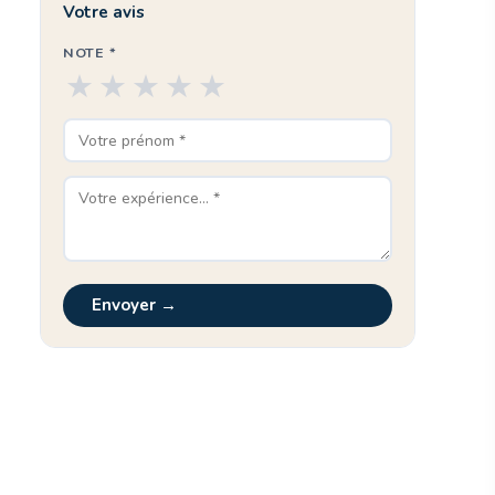
Votre avis
NOTE *
★
★
★
★
★
Envoyer →