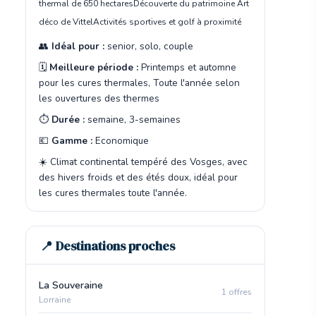
thermal de 650 hectares
Découverte du patrimoine Art
déco de Vittel
Activités sportives et golf à proximité
👥
Idéal pour :
senior, solo, couple
🗓️
Meilleure période :
Printemps et automne
pour les cures thermales, Toute l'année selon
les ouvertures des thermes
⏱️
Durée :
semaine, 3-semaines
💶
Gamme :
Economique
☀️ Climat continental tempéré des Vosges, avec
des hivers froids et des étés doux, idéal pour
les cures thermales toute l'année.
📍 Destinations proches
La Souveraine
1 offres
Lorraine