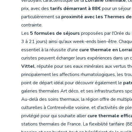
verdoyant caractéristique de la
Lorraine thermale
, c
prix, avec des
tarifs démarrant à 88€
pour un séjour 
particulièrement sa
proximité avec les Thermes de
contrainte.
Les
5 formules de séjours
proposées par l'Orée du 
3 à 21 jours) ainsi qu'aux week-ends bien-être. Chaq
essentiel à la réussite d'une
cure thermale en Lorra
curistes peuvent échanger leurs expériences dans un 
Vittel
, réputée pour ses eaux minérales aux vertus th
principalement les affections rhumatologiques, les tro
point de départ idéal pour découvrir également le
pat
galeries thermales Art déco, et ses infrastructures spo
Au-delà des soins thermaux, la région offre de multipl
culturelles à Contrexéville voisine, et d'activités de p
privilégié pour qui souhaite allier
cure thermale effic
stations thermales de France. La flexibilité tarifaire