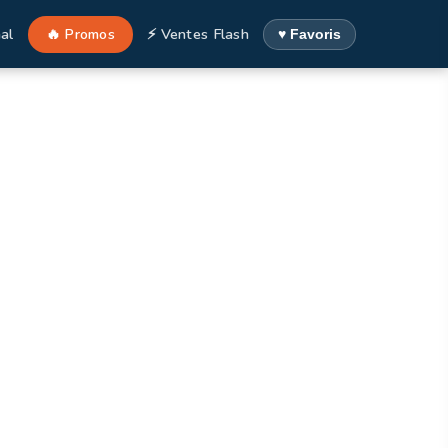
al
🔥 Promos
⚡ Ventes Flash
♥ Favoris