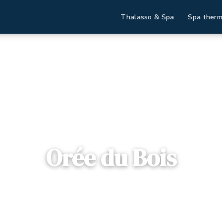
Thalasso & Spa
Spa therm
Accueil
Destinations
Orée du Bois
Orée du Bois
📍
Lorraine
— 88800, Vittel, France
5 offres disponibles
Dès
88€