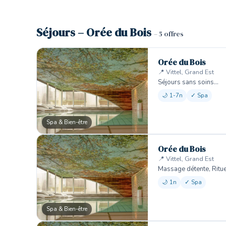
Séjours – Orée du Bois
– 5 offres
Orée du Bois
📍 Vittel, Grand Est
Séjours sans soins…
🌙 1-7n
✓ Spa
Spa & Bien-être
Orée du Bois
📍 Vittel, Grand Est
Massage détente, Ritu
🌙 1n
✓ Spa
Spa & Bien-être