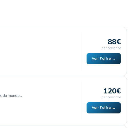
88€
par personne
Voir l'offre →
120€
el du monde…
par personne
Voir l'offre →